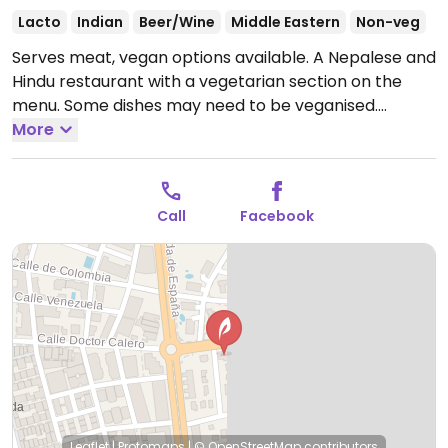
Lacto
Indian
Beer/Wine
Middle Eastern
Non-veg
Serves meat, vegan options available. A Nepalese and
Hindu restaurant with a vegetarian section on the
menu. Some dishes may need to be veganised.
Sample menu includes mixed veg curry, saag aloo,
More
chana masala, korma, and more.
Open Mon-Sun
13:00-16:30, 19:30-00:00.
Call
Facebook
Leaflet
|
Protomaps
|
© OpenStreetMap
contributors