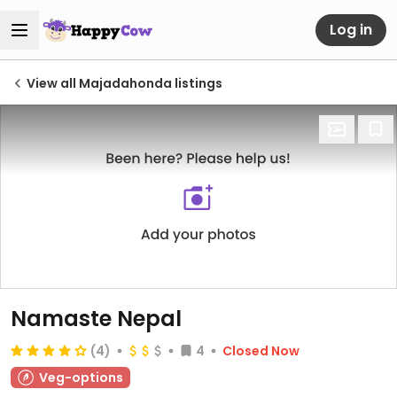
Log in
View all Majadahonda listings
Namaste Nepal
(4)
4
Closed Now
Veg-options