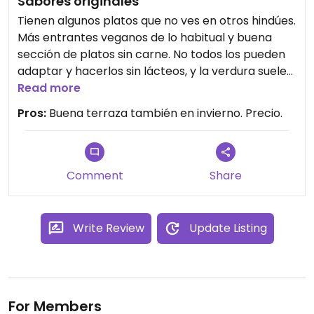
Sabores originales
Tienen algunos platos que no ves en otros hindúes.
Más entrantes veganos de lo habitual y buena
sección de platos sin carne. No todos los pueden
adaptar y hacerlos sin lácteos, y la verdura suele
ser congelada, pero está todo bastante rico. El
Read more
personal es muy amable, sobre todo el
Pros:
Buena terraza también en invierno. Precio.
encargado.
Comment
Share
Write Review
Update Listing
For Members