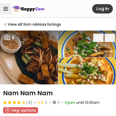
Log in
View all Sint-niklaas listings
5
Nam Nam Nam
(4)
3
Open
until 12:00am
Veg-options