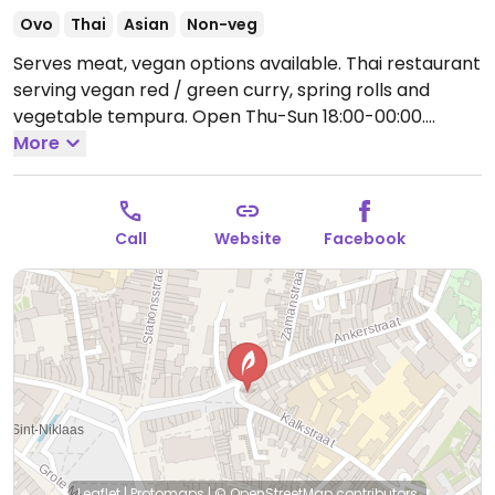
Ovo
Thai
Asian
Non-veg
Serves meat, vegan options available. Thai restaurant
serving vegan red / green curry, spring rolls and
vegetable tempura.
Open Thu-Sun 18:00-00:00.
Closed Mon-Wed.
More
Call
Website
Facebook
Leaflet
|
Protomaps
|
© OpenStreetMap
contributors