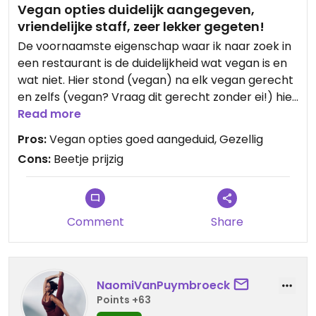
Vegan opties duidelijk aangegeven,
vriendelijke staff, zeer lekker gegeten!
De voornaamste eigenschap waar ik naar zoek in
een restaurant is de duidelijkheid wat vegan is en
wat niet. Hier stond (vegan) na elk vegan gerecht
en zelfs (vegan? Vraag dit gerecht zonder ei!) hier
en daar. Ik nam een gele curry, zeker aan te
Read more
raden!
Pros:
Vegan opties goed aangeduid, Gezellig
Cons:
Beetje prijzig
Comment
Share
NaomiVanPuymbroeck
Points +63