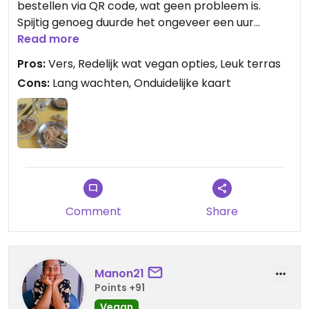
bestellen via QR code, wat geen probleem is.
Spijtig genoeg duurde het ongeveer een uur
vooraleer ons eten arriveerde. De menu was ook
Read more
niet altijd duidelijk. Ik nam de pad thai met
Pros:
Vers, Redelijk wat vegan opties, Leuk terras
oesterzwammen en tofu, maar er was geen tofu
Cons:
Lang wachten, Onduidelijke kaart
bij. Er stond ook op dat het met ei was, maar toen
ik hiernaar vroeg zeiden ze dat het standaard
zonder ei is. Update van het menu kan dus geen
kwaad! Het eten zelf was ondanks het lange
wachten zeer lekker en vers.
Comment
Share
Manon21
Points +91
Vegan