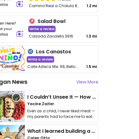
Camino Real a Cholula 810-A
1.2 mi
Salad Bowl
Write a review
Calzada Zavaleta 3916
1.3 mi
Los Canastos
Write a review
Calle Azteca Nte. 66, Bello Horizonte, Heroica Puebla de Zaragoza
1.5 mi
gan News
View More
I Couldn’t Unsee It — How Thailand Turned My Beliefs Into Action⁠
Yacine Zaiter
Even as a child, I never liked meat —
my parents had to force me to eat
it. I …
What I learned building a queer vegan travel brand
Calen Otto