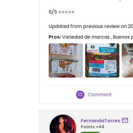
5/5 ⭐️⭐️⭐️⭐️⭐️
Updated from previous review on 2
Pros:
Variedad de marcas , Buenos p
Comment
FernandaTorres
Points +44