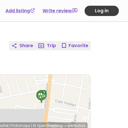
Add listing
Write review
Log in
Share
Trip
Favorite
eaflet
|
Protomaps
|
© OpenStreetMap
contributors