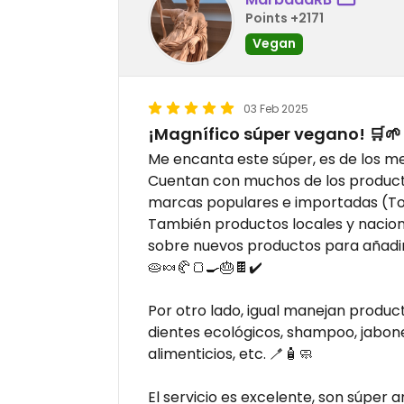
Points +2171
Vegan
03 Feb 2025
¡Magnífico súper vegano! 🛒🌱
Me encanta este súper, es de los me
Cuentan con muchos de los producto
marcas populares e importadas (Tof
También productos locales y nacion
sobre nuevos productos para añadir 
🥧🍬🥐🍞🍳🎂🍫✔️
Por otro lado, igual manejan product
dientes ecológicos, shampoo, jabone
alimenticios, etc. 🪥🧴🧼
El servicio es excelente, son súper a