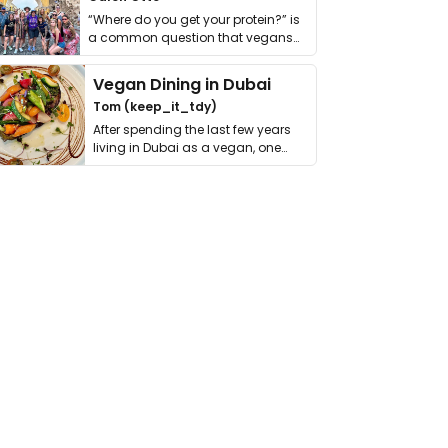
“Where do you get your protein?” is
a common question that vegans
get asked. …
Vegan Dining in Dubai
Tom (keep_it_tdy)
After spending the last few years
living in Dubai as a vegan, one
thing has …