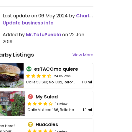
Last update on 06 May 2024 by
Charlydel9ó6
Update business info
Added by
Mr.TofuPuebla
on 22 Jan
2019
arby Listings
View More
esTACOmo quiere
24 reviews
Calle 53 Sur, No 1302, Reforma, Heroica Puebla de Zaragoza
1.0 mi
My Salad
1 review
Calle Mixteca 166, Bello Horizonte
1.1 mi
Huacales
1 review