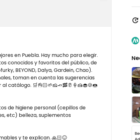
jores en Puebla. Hay mucho para elegir.
Ne
s conocidos y favoritos del público, de
urky, BEYOND, Dalya, Gardein, Chao).
ales, toman en cuenta las sugerencias
al catálogo. 🛒👌🏻🌱🧀🧈🥓🥛🍦🍰🧁🍪🍩
os de higiene personal (cepillos de
s, etc) belleza, suplementos
mables y te explican. 🙏🏻😊