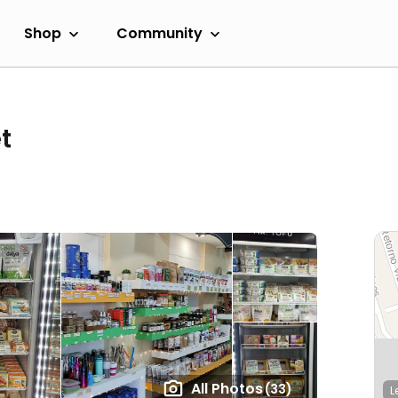
Shop
Community
t
All Photos
(33)
L