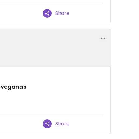
Share
s veganas
Share