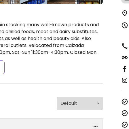
ain stocking many well-known products and
d chilled foods, meat and dairy substitutes,
s as well as health and beauty aids. Also
veral outlets. Relocated from Calzada
0pm, Sat-Sun 11:30am-4:30pm.
Closed Mon.
s