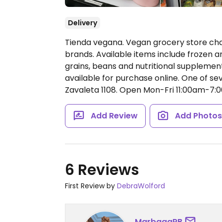
Delivery
Tienda vegana. Vegan grocery store ch
brands. Available items include frozen an
grains, beans and nutritional supplement
available for purchase online. One of se
Zavaleta 1108.
Open Mon-Fri 11:00am-7:0
Add Review
Add Photo
6 Reviews
First Review by
DebraWolford
MarbaaaRB