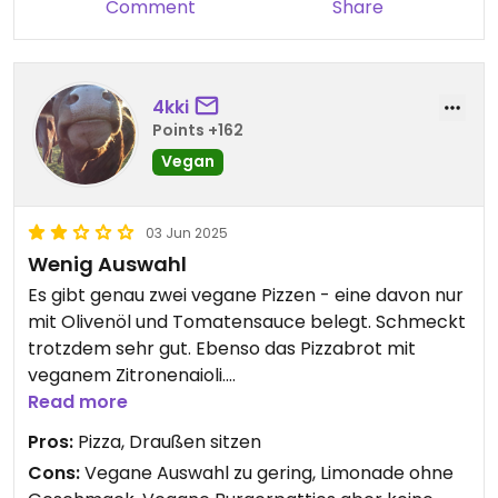
Comment
Share
4kki
Points +162
Vegan
03 Jun 2025
Wenig Auswahl
Es gibt genau zwei vegane Pizzen - eine davon nur
mit Olivenöl und Tomatensauce belegt. Schmeckt
trotzdem sehr gut. Ebenso das Pizzabrot mit
veganem Zitronenaioli.
Vegane Nachspeisen und Pasta gibt es nicht.
Read more
Zu den Burgern kann man vegane Patties
Pros:
Pizza, Draußen sitzen
bestellen, was aber wirklich ist, da die Bühne und
Cons:
Vegane Auswahl zu gering, Limonade ohne
der restliche Belag nicht vegan sind. Ich hatte eine