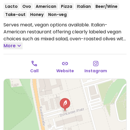
Lacto
Ovo
American
Pizza
Italian
Beer/Wine
Take-out
Honey
Non-veg
Serves meat, vegan options available. Italian-
American restaurant offering clearly labeled vegan
choices such as mixed salad, oven-roasted olives with
parsley, pizza bread with choice of dip, marinara pizza
More
and "Giardino" pizza with tomatoes, roasted peppers,
grilled vegetables, colorful beets, olives & almond
"parmesan".
Open Mon-Thu 08:00-23:00, Fri-Sat
Call
Website
Instagram
08:00-00:00, Sun 09:00-23:00.