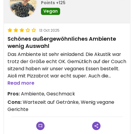
Points +125
Vegan
13 Oct 2025
Schönes außergewöhnliches Ambiente
wenig Auswahl
Das Ambiente ist sehr einladend. Die Akustik war
trotz der Größe echt OK. Gemütlich auf der Couch
sitzend haben wir unser veganes Essen bestellt.
Aioli mit Pizzabrot war echt super. Auch die
darauffolgende Pizza Giardino schmeckte auch
Read more
ohne Käse sehr lecker und saftig.
Pros:
Ambiente, Geschmack
Leider fehlte die Auswahl, da die Burger zwar mit
Cons:
Wartezeit auf Getränke, Wenig vegane
einem veganen Patty erhältlich sind, aber der Rest
Gerichte
des Burgers nicht vegan ist.
Sehr schade.
Getränke kamen erst zum Hauptgang. Aber sonst
war es ganz nett dort.