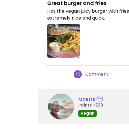
Great burger and fries
Has the vegan juicy burger with fries
extremely nice and quick.
Comment
Maettz
Points +539
Vegan