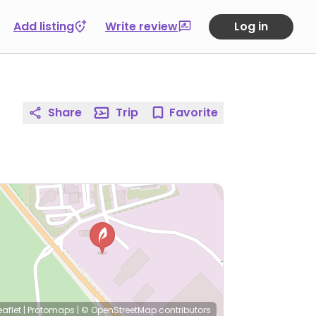
Add listing
Write review
Log in
Share
Trip
Favorite
eaflet
|
Protomaps
|
© OpenStreetMap
contributors