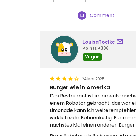
Comment
LouisaToelke
Points +386
Vegan
24 Mar 2025
Burger wie in Amerika
Das Restaurant ist im amerikanische
einem Robotor gebracht, das war ein
Limonade kann ich weiterempfehlen
wirklich sehr Bohnenlastig. Für me
nächstes Mal einen anderen Burger 
Pros:
Robotor als Bedienung, Atmos