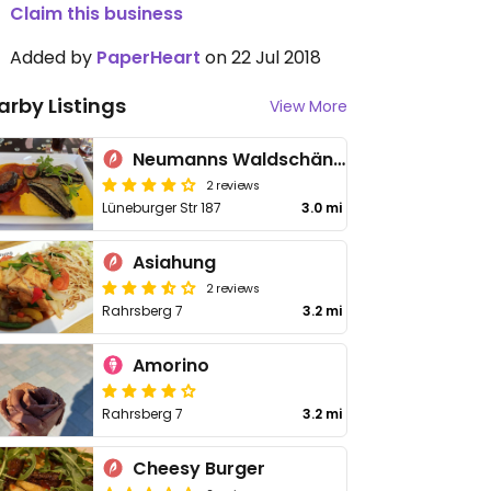
Claim this business
Added by
PaperHeart
on 22 Jul 2018
arby Listings
View More
Neumanns Waldschänke
2 reviews
Lüneburger Str 187
3.0 mi
Asiahung
2 reviews
Rahrsberg 7
3.2 mi
Amorino
Rahrsberg 7
3.2 mi
Cheesy Burger