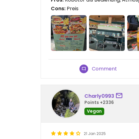
Cons:
Preis
Comment
Charly0993
Points +2336
Vegan
21 Jan 2025