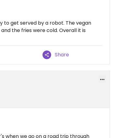
nny to get served by a robot. The vegan
and the fries were cold. Overall it is
Share
r's when we go on a road trip through