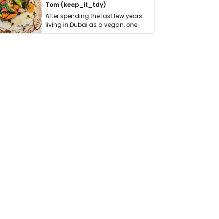
Tom (keep_it_tdy)
After spending the last few years
living in Dubai as a vegan, one
thing has …