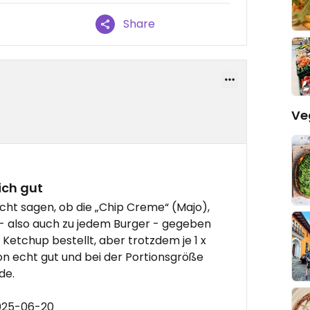
Share
Ve
ich gut
icht sagen, ob die „Chip Creme“ (Majo),
 also auch zu jedem Burger - gegeben
 Ketchup bestellt, aber trotzdem je 1 x
 echt gut und bei der Portionsgröße
de.
2025-06-20