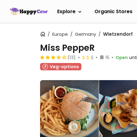
Explore
Organic Stores
Europe
Germany
Wietzendorf
Miss PeppeR
(13)
15
Open
unt
Veg-options