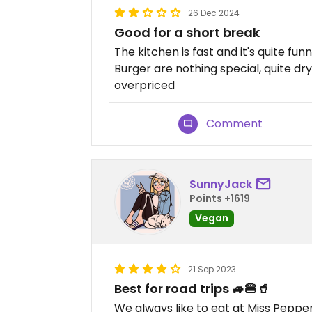
26 Dec 2024
Good for a short break
The kitchen is fast and it's quite fu
Burger are nothing special, quite dry 
overpriced
Comment
SunnyJack
Points +1619
Vegan
21 Sep 2023
Best for road trips 🚙🍔🥤
We always like to eat at Miss Peppe