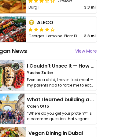
2 reviews
Burg 1
3.3 mi
ALECO
Georges-Lemoine-Platz 13
3.3 mi
gan News
View More
I Couldn’t Unsee It — How Thailand Turned My Beliefs Into Action⁠
Yacine Zaiter
Even as a child, I never liked meat —
my parents had to force me to eat
it. I …
What I learned building a queer vegan travel brand
Calen Otto
“Where do you get your protein?” is
a common question that vegans
get asked. …
Vegan Dining in Dubai