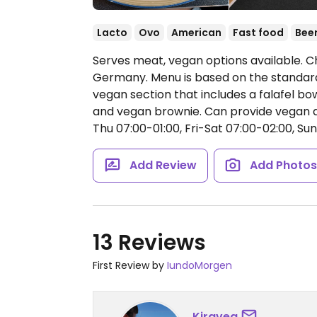
Lacto
Ovo
American
Fast food
Bee
Serves meat, vegan options available. Ch
Germany. Menu is based on the standard
vegan section that includes a falafel bow
and vegan brownie. Can provide vegan d
Thu 07:00-01:00, Fri-Sat 07:00-02:00, Sun
Add Review
Add Photo
13 Reviews
First Review by
IundoMorgen
Kiraveg