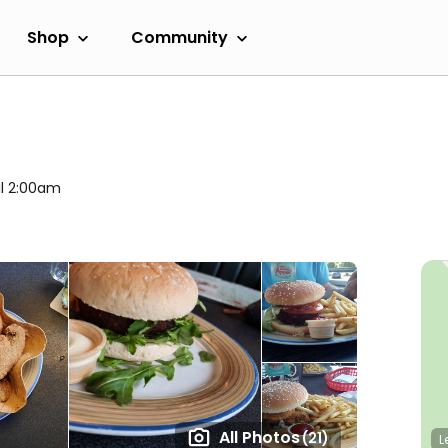
Shop
Community
il 2:00am
All Photos
(21)
L