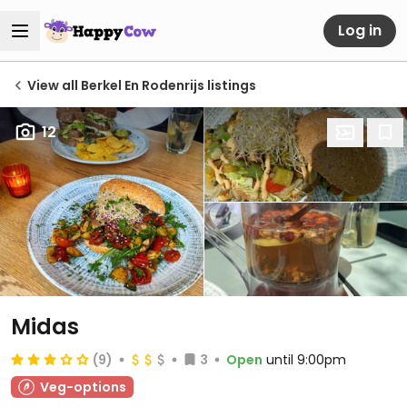
Log in
View all Berkel En Rodenrijs listings
12
Midas
(9)
3
Open
until 9:00pm
Veg-options