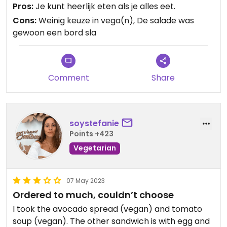
een paar stukjes komkommer en tomaat. Wat
Pros:
Je kunt heerlijk eten als je alles eet.
een gemiste kans! Ik heb de helft laten staan en
Cons:
Weinig keuze in vega(n), De salade was
heb thuis nog wat gegeten. Droge sla is geen
gewoon een bord sla
vegan gerecht voor een restaurant! Heel zonde!
Comment
Share
soystefanie
Points +423
Vegetarian
07 May 2023
Ordered to much, couldn’t choose
I took the avocado spread (vegan) and tomato
soup (vegan). The other sandwich is with egg and