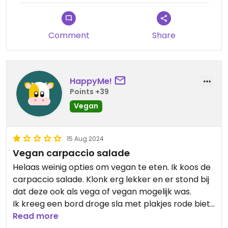
prima restaurant wanneer je een alles-eter bent,
maar als vegan kom ik hier nooit meer.
Comment
Share
Updated from previous review on 2025-10-12
HappyMe!
Points +39
Vegan
15 Aug 2024
Vegan carpaccio salade
Helaas weinig opties om vegan te eten. Ik koos de
carpaccio salade. Klonk erg lekker en er stond bij
dat deze ook als vega of vegan mogelijk was.
Ik kreeg een bord droge sla met plakjes rode biet
eroverheen. Daarop een paar druppels dressing,
Read more