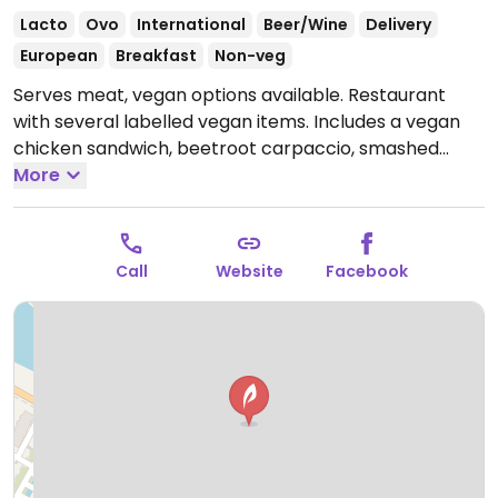
Lacto
Ovo
International
Beer/Wine
Delivery
European
Breakfast
Non-veg
Serves meat, vegan options available. Restaurant
with several labelled vegan items. Includes a vegan
chicken sandwich, beetroot carpaccio, smashed
avocado, vegan Asian chicken, tomato soup and a
More
beet burger.
Open Tue-Sun 10:30-21:00.
Closed Mon.
Call
Website
Facebook