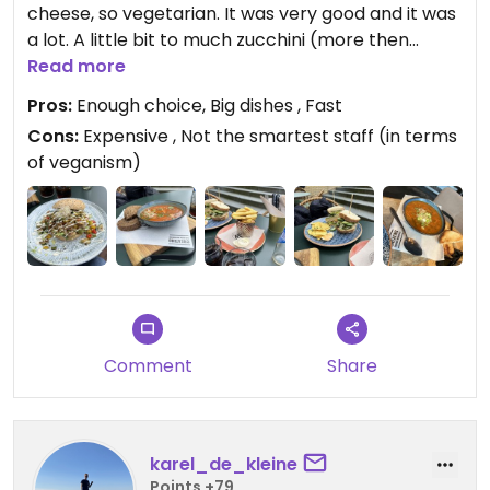
cheese, so vegetarian. It was very good and it was
a lot. A little bit to much zucchini (more then
avocado) at the avocado spread. But it was still
Read more
good. 🥑
Pros:
Enough choice, Big dishes , Fast
Cons:
Expensive , Not the smartest staff (in terms
Next update: we went back and order the same as
of veganism)
before and it was really good. Really good service
also.
Updated from previous review on 2022-10-02
Comment
Share
karel_de_kleine
Points +79