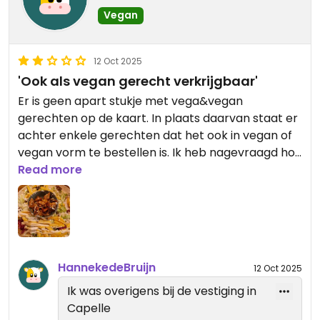
Vegan
12 Oct 2025
'Ook als vegan gerecht verkrijgbaar'
Er is geen apart stukje met vega&vegan
gerechten op de kaart. In plaats daarvan staat er
achter enkele gerechten dat het ook in vegan of
vegan vorm te bestellen is. Ik heb nagevraagd hoe
dat dan bijv bij een burger zou werken waar bacon
Read more
op zat, en kaas etc. Het antwoord van de
bediening was dat ze de niet-vegan ingrediënten
dan gewoon weg zouden laten. Toen ik vroeg of de
prijs dan ook aangepast zou worden, omdat je dus
minder krijgt, was dat helaas niet het geval. En zo
HannekedeBruijn
12 Oct 2025
heb ik dus 20 euro betaald voor een bord
ijsbergsla met patat en (als het goed is) vegan
Ik was overigens bij de vestiging in
mayo. In het midden een bakje met vegan
Capelle