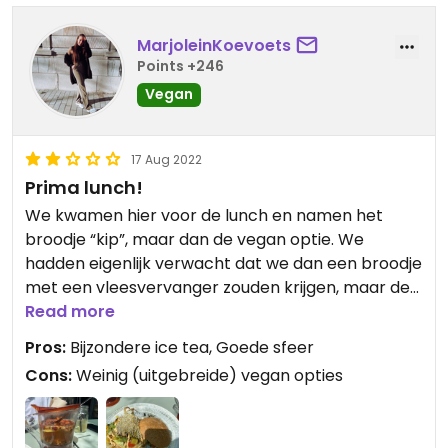
MarjoleinKoevoets
Points +246
Vegan
17 Aug 2022
Prima lunch!
We kwamen hier voor de lunch en namen het
broodje “kip”, maar dan de vegan optie. We
hadden eigenlijk verwacht dat we dan een broodje
met een vleesvervanger zouden krijgen, maar de
kip werd alleen weggelaten... Op het broodje zat
Read more
hierdoor alleen groenten/sla. Ondanks dat was de
Pros:
Bijzondere ice tea, Goede sfeer
smaak wel lekker door de saus. Hopelijk hebben ze
Cons:
Weinig (uitgebreide) vegan opties
in de toekomst nog meer opties en wellicht wat
vleesvervangers zodat het nog lekkerder is!