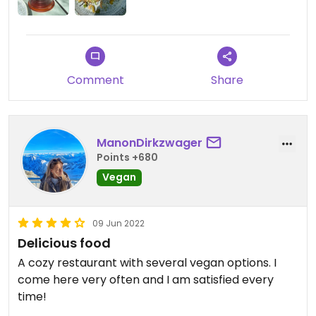
De Home Made ice tea was overigens wel
geweldig!
Updated from previous review on 2022-08-17
Comment
Share
ManonDirkzwager
Points +680
Vegan
09 Jun 2022
Delicious food
A cozy restaurant with several vegan options. I
come here very often and I am satisfied every
time!