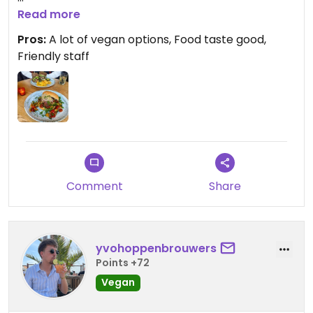
Updated from previous review on 2022-04-29
Read more
Pros:
A lot of vegan options, Food taste good,
Friendly staff
Comment
Share
yvohoppenbrouwers
Points +72
Vegan