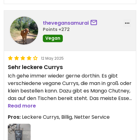
thevegansamurai
Points +272
Vegan
12 May 2025
Sehr leckere Currys
Ich gehe immer wieder gerne dorthin. Es gibt
verschiedene vegane Currys, die man in groß oder
klein bestellen kann. Dazu gibt es Mango Chutney,
das auf den Tischen bereit steht. Das meiste Essen
ist bereits zubereitet, deshalb geht es sehr
Read more
schnell, schmeckt aber trotz frisch! Der Besitzer
Pros:
Leckere Currys, Billig, Netter Service
ist sehr nett und es lässt sich drinnen sowie
draußen sitzen. Zudem ist es recht billig :)