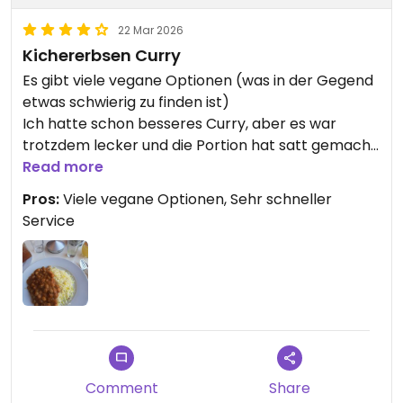
22 Mar 2026
Kichererbsen Curry
Es gibt viele vegane Optionen (was in der Gegend
etwas schwierig zu finden ist)
Ich hatte schon besseres Curry, aber es war
trotzdem lecker und die Portion hat satt gemacht.
Komme gelegentlich hier her, wenn es schnell
Read more
gehen muss. Zu jeder Mahlzeit gibt es scharfes
Pros:
Viele vegane Optionen, Sehr schneller
Chutney und eine Art Marmelade dazu.
Service
Comment
Share