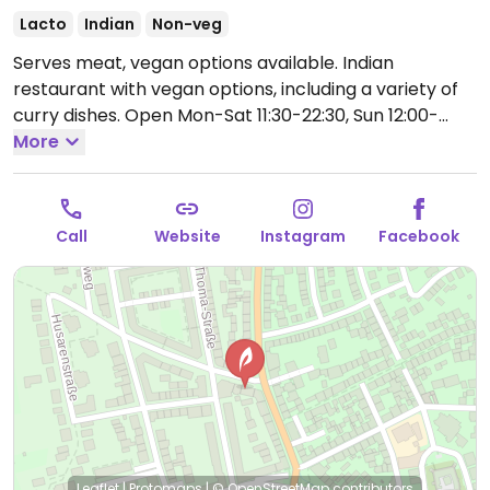
Lacto
Indian
Non-veg
Serves meat, vegan options available. Indian
restaurant with vegan options, including a variety of
curry dishes.
Open Mon-Sat 11:30-22:30, Sun 12:00-
22:30.
More
Call
Website
Instagram
Facebook
Leaflet
|
Protomaps
|
© OpenStreetMap
contributors