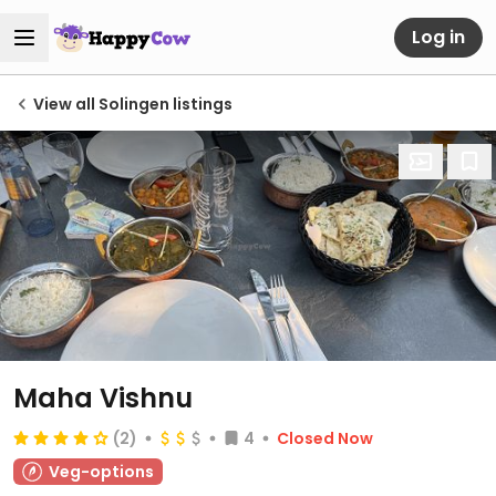
Log in
View all Solingen listings
Maha Vishnu
(2)
4
Closed Now
Veg-options