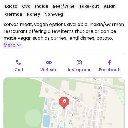
Lacto
Ovo
Indian
Beer/Wine
Take-out
Asian
German
Honey
Non-veg
Serves meat, vegan options available. Indian/German
restaurant offering a few items that are or can be
made vegan such as curries, lentil dishes, potato
dishes and dosas. Specify no butter, ghee, cream or
More
curd.
Open Tue-Sun 16:00-23:00, Sat-Sun 12:00-15:00.
Call
Website
Instagram
Facebook