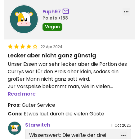
Euph97
Points +188
Vegan
22 Apr 2024
Lecker aber nicht ganz günstig
Unser Essen war sehr lecker aber die Portion des
Currys war für den Preis eher klein, sodass ein
großer Mann nicht ganz satt wird.
Zur Vorspeise bekommt man, wie in vielen
indischen Restaurants üblich, drei Soßen mit
Read more
Papadam was alles auch gut war. Insgesamt eine
Pros:
Guter Service
Empfehlung. Das Restaurant ist sehr groß und war
Cons:
Etwas laut durch die vielen Gäste
sehr voll als wir Samstagabend da waren,
trotzdem waren die Bedienungen sehr schnell und
Starwitch
11 Oct 2025
freundlich.
Wissenswert: Die weiße der drei