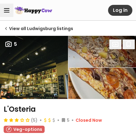
Log in
View all Ludwigsburg listings
5
L'Osteria
(5)
5
Closed Now
Veg-options