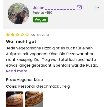
Julian__________
Points +160
Vegan
09 Dec 2023
War nicht gut
Jede vegetarische Pizza gibt es auch für einen
Aufpreis mit veganem Käse. Die Pizza war aber
nicht knusprig. Der Teig war total lash und hätte
etwas länger gebraucht. Ebenfalls war die Rustica
geschmacklich nicht so gut und das Personal
Read more
hätte freundlicher sein können.
Pros:
Veganer Käse
Cons:
Personal, Geschmack , Teig