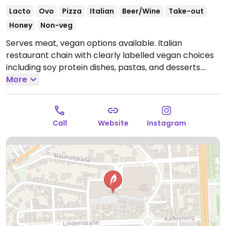
Lacto
Ovo
Pizza
Italian
Beer/Wine
Take-out
Honey
Non-veg
Serves meat, vegan options available. Italian
restaurant chain with clearly labelled vegan choices
including soy protein dishes, pastas, and desserts.
Open Mon-Thu 11:00-23:00, Fri-Sat 11:00-00:00, Sun
More
11:30-23:00.
Call
Website
Instagram