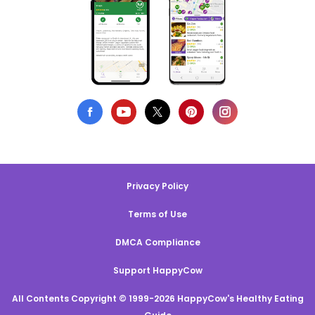
Privacy Policy
Terms of Use
DMCA Compliance
Support HappyCow
All Contents Copyright © 1999-2026 HappyCow's Healthy Eating