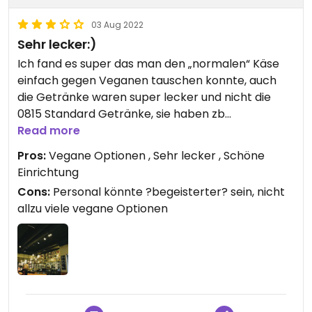
03 Aug 2022
Sehr lecker:)
Ich fand es super das man den „normalen“ Käse
einfach gegen Veganen tauschen konnte, auch
die Getränke waren super lecker und nicht die
0815 Standard Getränke, sie haben zb
Wassermelonen Eistee ectr.
Read more
Es könnte noch mehr Vegane Optionen geben🤷🏻
Pros:
Vegane Optionen , Sehr lecker , Schöne
Einrichtung
Cons:
Personal könnte ?begeisterter? sein, nicht
allzu viele vegane Optionen