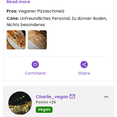
Käse und extra Zutaten möchte. Pizzaboden war
Read more
sehr dünn und ist sofort gerissen.
Pros:
Veganer Pizzaschmelz
Cons:
Unfreundliches Personal, Zu dünner Boden,
Nichts besonderes
Comment
Share
Charlie_vegan
Points +26
Vegan