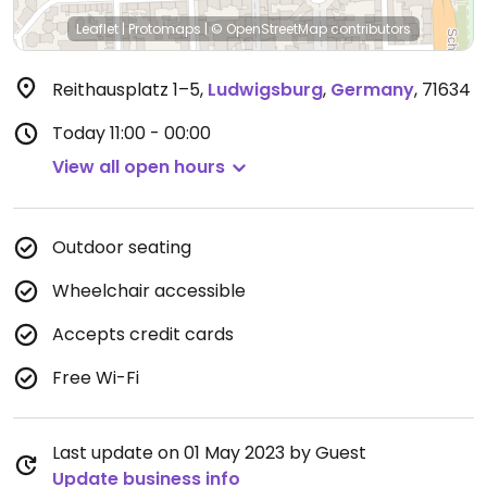
Leaflet
|
Protomaps
|
© OpenStreetMap
contributors
Reithausplatz 1–5
,
Ludwigsburg
,
Germany
,
71634
Today
11:00 - 00:00
View all open hours
Outdoor seating
Wheelchair accessible
Accepts credit cards
Free Wi-Fi
Last update on 01 May 2023 by Guest
Update business info