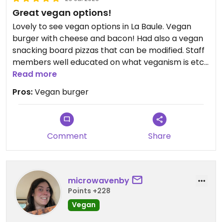
Great vegan options!
Lovely to see vegan options in La Baule. Vegan
burger with cheese and bacon! Had also a vegan
snacking board pizzas that can be modified. Staff
members well educated on what veganism is etc.
Great summer spot!
Read more
Pros:
Vegan burger
Updated from previous review on 2026-07-26
Comment
Share
microwavenby
Points +228
Vegan