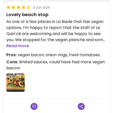
11 Jun 2026
Lovely beach stop
As one of a few places in La Baule that has vegan
options, I'm happy to report that the staff of Le
Quin'cé are welcoming and will be happy to see
you. We stopped for the vegan planche and some
drinks - ours was well composed, with cherry
Read more
tomatoes, guacamole, a tiny dish of frites, and
Pros:
vegan bacon, onion rings, fresh tomatoes
some broccoli bites tucked into onion rings. The
Cons:
limited sauces, could have had more vegan
highlight were a couple of skewers with tomatoes
bacon!
and vegan bacon on them.
It is a bit expensive, but we are in a beach town of
course.