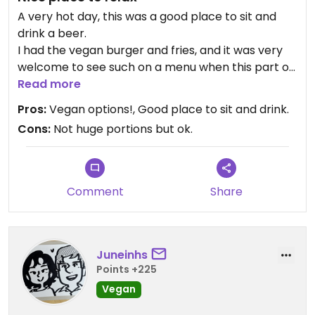
A very hot day, this was a good place to sit and
drink a beer.
I had the vegan burger and fries, and it was very
welcome to see such on a menu when this part of
France seems quite difficult for vegans.
Read more
The burger was pretty good - falafel, not fake
Pros:
Vegan options!, Good place to sit and drink.
meat.
Cons:
Not huge portions but ok.
Very nice place to sit and relax and watch people
go by.
Comment
Share
Juneinhs
Points +225
Vegan