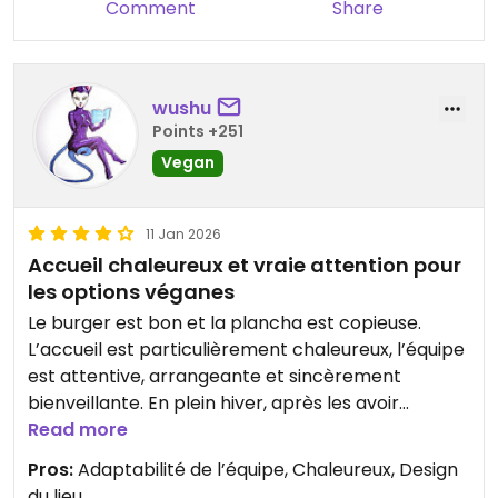
Comment
Share
wushu
Points +251
Vegan
11 Jan 2026
Accueil chaleureux et vraie attention pour
les options véganes
Le burger est bon et la plancha est copieuse.
L’accueil est particulièrement chaleureux, l’équipe
est attentive, arrangeante et sincèrement
bienveillante. En plein hiver, après les avoir
prévenus de notre venue, ils ont même pris
Read more
l’initiative de créer un dessert vegan sur mesure
Pros:
Adaptabilité de l’équipe, Chaleureux, Design
pour nous, ce qui est extrêmement appréciable.
du lieu