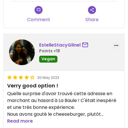
Comment
Share
EstelleStacyGlinel
Points +18
Vegan
30 May 2023
Verry good option !
Quelle surprise d'avoir trouvé cette adresse en
marchant au hasard à La Baule ! C'était inespéré
et une très bonne expérience.
Nous avons gouté le cheeseburger, plutôt
classique, ainsi que la planche qui a été mon coup
Read more
de cœur avec les acras maisons qui m'ont rappelé