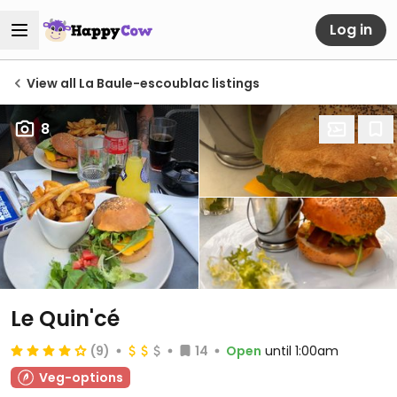
Log in
View all La Baule-escoublac listings
8
Le Quin'cé
(9)
14
Open
until 1:00am
Veg-options