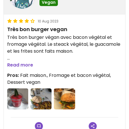
Vegan
10 Aug 2023
Très bon burger vegan
Très bon burger végan avec bacon végétal et
fromage végétal. Le steack végétal, le guacamole
et les frites sont faits maison.
Une planche vegan et une mousse au chocolat
Read more
vegan sont également proposés. On
Pros:
Fait maison., Fromage et bacon végétal,
recommande !
Dessert vegan