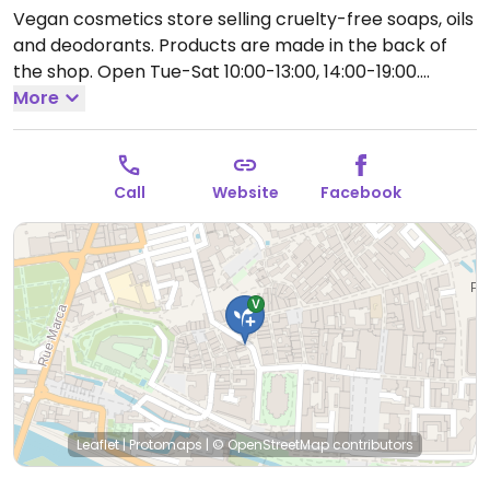
Vegan cosmetics store selling cruelty-free soaps, oils
and deodorants. Products are made in the back of
the shop.
Open Tue-Sat 10:00-13:00, 14:00-19:00.
Closed Sun-Mon.
More
Call
Website
Facebook
Leaflet
|
Protomaps
|
© OpenStreetMap
contributors