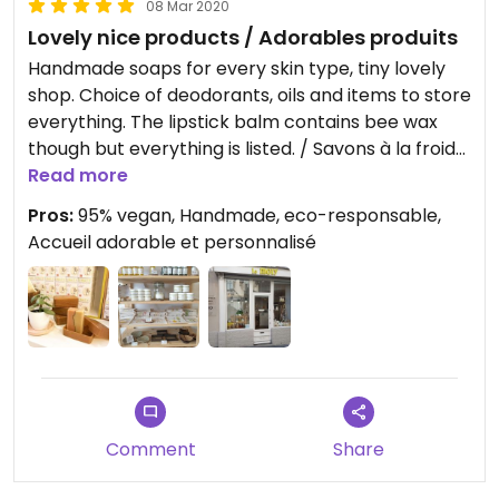
08 Mar 2020
Lovely nice products / Adorables produits
Handmade soaps for every skin type, tiny lovely
shop. Choice of deodorants, oils and items to store
everything. The lipstick balm contains bee wax
though but everything is listed. / Savons à la froid
faits main pour chaque type de peau, adorable
Read more
petit magasin. Un choix de déodorants crème,
Pros:
95% vegan, Handmade, eco-responsable,
d'huiles végétales et d'objets pour les ranger ou
Accueil adorable et personnalisé
transporter. Les baumes à lèvres contiennent de
la cire d'abeille, mais tous les ingrédients sont
indiqués.
Comment
Share