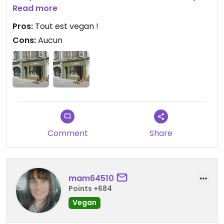
le corps.
Read more
Pros:
Tout est vegan !
Cons:
Aucun
Comment
Share
mam64510
Points +684
Vegan