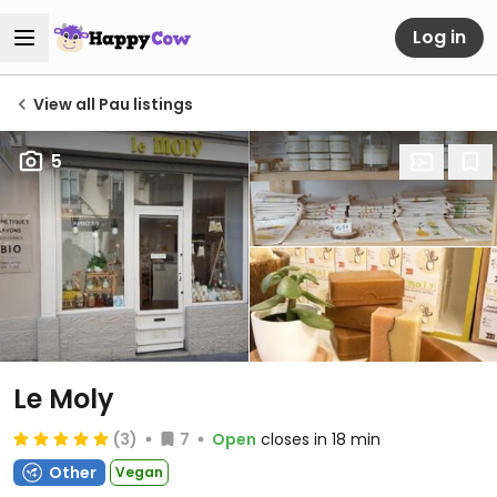
Log in
View all Pau listings
5
Le Moly
(3)
7
Open
closes in 18 min
Other
Vegan