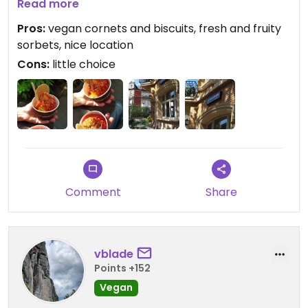
Ecke gelegen. Draußen stehen ein paar Stühle, so
Read more
dass das Eis in Ruhe im Vorgarten genossen
Pros:
vegan cornets and biscuits, fresh and fruity
werden kann.
sorbets, nice location
Die Damen an der Theke waren sehr freundlich
Cons:
little choice
und haben uns spontan angeboten, aus den
veganen Sorten - aktuell waren leider nur
Fruchteise verfügbar -, ein Spaghetti-Eis zu
machen. Das haben wir dann auch gerne
angenommen. Statt der üblichen weißen
Schokoraspeln gab es für uns zum einen
sizilianische Pistazien und zum anderen
Haselnusskrokant.
Comment
Share
Insgesamt ein tolles Geschmackserlebnis mit sehr
leckerer Eiscreme.
EN
vblade
While visiting Bonn we gave La Sorbettiera a try. It
Points +152
is placed at one of the old houses at a corner. In
Vegan
front were some chairs to eat and relax.