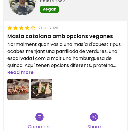
Points +387
Vegan
27 Jul 2026
Masía catalana amb opcions veganes
Normalment quan vas a una masía d'aquest tipus
acabes menjant una parrillada de verdures, una
escalivada i com a molt una hamburguesa de
quinoa. Aquí tenen opcions diferents, proteïna
vegetal i plats més elaborats. Ens agrada anar
Read more
sobretot a fer el menú diari.
Comment
Share