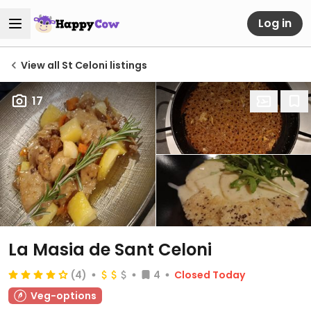
Log in
View all St Celoni listings
17
La Masia de Sant Celoni
(4)
4
Closed Today
Veg-options