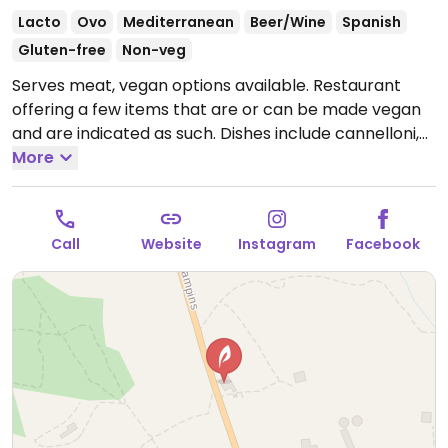
Lacto
Ovo
Mediterranean
Beer/Wine
Spanish
Gluten-free
Non-veg
Serves meat, vegan options available. Restaurant
offering a few items that are or can be made vegan
and are indicated as such. Dishes include cannelloni,
mushroom croquettes, artichoke tempura, hummus,
More
salad, tofu with pasta, rice with Heura, carrot cake
and more.
Open Mon-Sat 09:30-19:30.
Call
Website
Instagram
Facebook