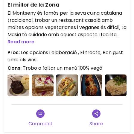
El millor de la Zona
El Montseny és famós per la seva cuina catalana
tradicional, trobar un restaurant casolà amb
moltes opcions vegetarianes i veganes és difícil, La
Masia té cuidado amb aquest aspecte i facilita
opcions.
Read more
Pros:
Les opcions i elaboració , El tracte, Bon gust
A més és pet friendly.
amb els vins
Cons:
Trobo a faltar un menú 100% vegà
Comment
Share