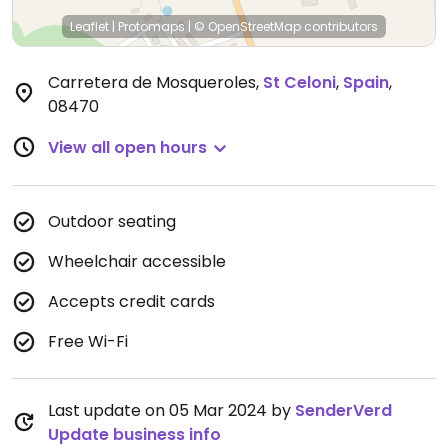
Leaflet
|
Protomaps
|
© OpenStreetMap
contributors
Carretera de Mosqueroles
,
St Celoni
,
Spain
,
08470
View all open hours
Outdoor seating
Wheelchair accessible
Accepts credit cards
Free Wi-Fi
Last update on 05 Mar 2024 by
SenderVerd
Update business info