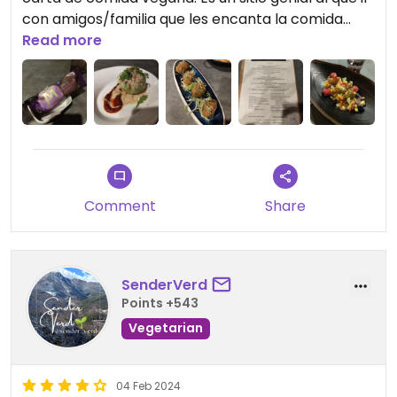
con amigos/familia que les encanta la comida
tradicional catalana y donde tu tienes buenas
Read more
opciones (se notan más trabajadas también)
Comment
Share
SenderVerd
Points +543
Vegetarian
04 Feb 2024