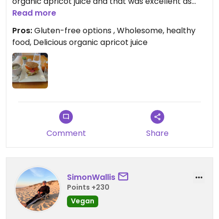
organic apricot juice and that was excellent as
well.
Read more
Pros:
Gluten-free options , Wholesome, healthy
Bien que tous les plats ne soient pas végétaliens,
food, Delicious organic apricot juice
la boîte à déjeuner propose plusieurs plats vegans
délicieux et j'y retournerais avec plaisir.
Comment
Share
SimonWallis
Points +230
Vegan