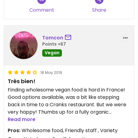
Comment
Share
Tomcon
Points +67
Vegan
18 May 2019
Très bien!
Finding wholesome vegan food is hard in France!
Good options available, was a bit like stepping
back in time to a Cranks restaurant. But we were
very happy! Thumbs up for a fully organic
restaurant with vegan and veggie options, more
Read more
juices and teas than you could drink and even a
Pros:
Wholesome food, Friendly staff , Variety
tasty vegan dessert.