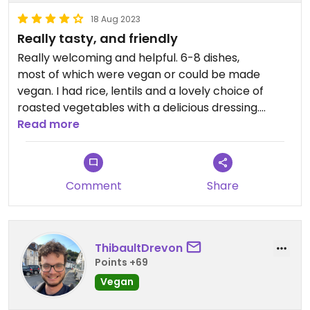
18 Aug 2023
Really tasty, and friendly
Really welcoming and helpful. 6-8 dishes,
most of which were vegan or could be made
vegan. I had rice, lentils and a lovely choice of
roasted vegetables with a delicious dressing.
There don’t seem to be many v restaurant
Read more
choices here in Le Mans, but it didn’t matter
because we found this beautiful place.
Comment
Share
ThibaultDrevon
Points +69
Vegan