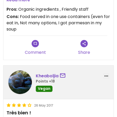
parmesan cheese in my soup, so that definitely
Pros:
Organic ingredients , Friendly staff
was bad.
Cons:
Food served in one use containers (even for
The food, however was really nice and the
eat in, Not many options, I got parmesan in my
customer service was good - the staff is really
soup
friendly.
I just felt I had a lack of choice (which I am used to
in non vegan friendly restaurants) and I felt really
bad when I saw the parmesan cheese in my soup.
Comment
Share
Kheaboljia
Points +18
Vegan
26 May 2017
Très bien !