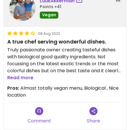
LuukAkkerman
Points +41
Vegan
08 Aug 2022
A true chef serving wonderful dishes.
Truly passionate owner creating tasteful dishes
with biological good quality ingredients. Not
focussing on the latest exotic trends or the most
colorful dishes but on the best taste and it clearly
pays off. Pay them a visit, absolutely worth it.
Read more
Pros:
Almost totally vegan menu, Biological , Nice
location
Comment
Share