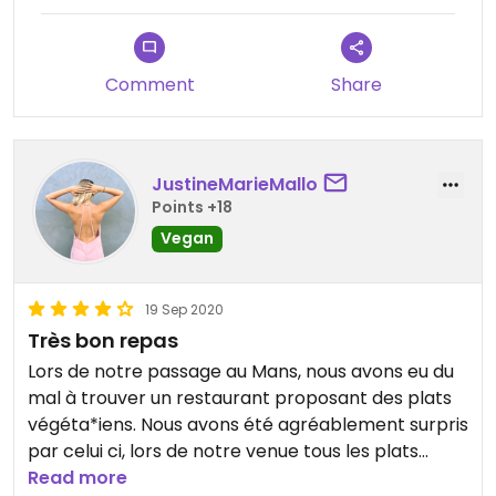
Comment
Share
JustineMarieMallo
Points +18
Vegan
19 Sep 2020
Très bon repas
Lors de notre passage au Mans, nous avons eu du
mal à trouver un restaurant proposant des plats
végéta*iens. Nous avons été agréablement surpris
par celui ci, lors de notre venue tous les plats
étaient végés. Nous avons donc eu du choix. Le
Read more