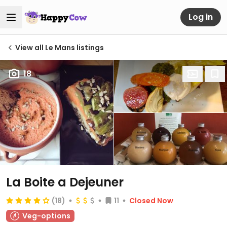
Log in
View all Le Mans listings
18
La Boite a Dejeuner
(18)
11
Closed Now
Veg-options