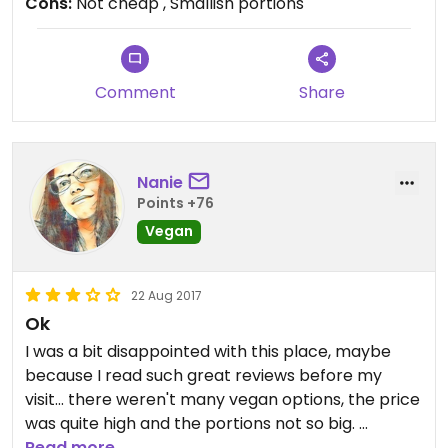
Cons:
Not cheap , Smallish portions
Comment
Share
Nanie
Points +76
Vegan
22 Aug 2017
Ok
I was a bit disappointed with this place, maybe
because I read such great reviews before my
visit... there weren't many vegan options, the price
was quite high and the portions not so big.
The worst was that I said I was vegan and they put
Read more