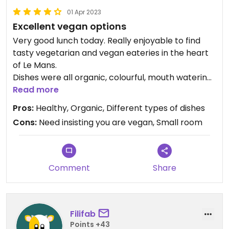
01 Apr 2023
Excellent vegan options
Very good lunch today. Really enjoyable to find
tasty vegetarian and vegan eateries in the heart
of Le Mans.
Dishes were all organic, colourful, mouth watering
and tasty.
Read more
Pros:
Healthy, Organic, Different types of dishes
Be careful to really insist that you are vegan, as we
Cons:
Need insisting you are vegan, Small room
were initially served dairy chantilly on our desserts.
Waitress apologised sincerely but it happened
anyway.
Comment
Share
Filifab
Points +43