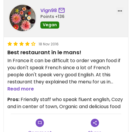
Vign98
Points +136
Vegan
18 Nov 2016
Best restaurant in le mans!
In France it can be difficult to order vegan food if
you don't speak French since a lot of French
people don't speak very good English. At this
restaurant they explained the menu for us in
english and it was very easy to order. I got a box
Read more
with rice, vegetables, lentils and chickpeas and it
Pros:
Friendly staff who speak fluent english, Cozy
was very good! If you're going to le mans, you
and in center of town, Organic and delicious food
should definitely pay them a visit!