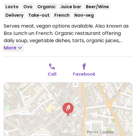
Lacto
Ovo
Organic
Juice bar
Beer/Wine
Delivery
Take-out
French
Non-veg
Serves meat, vegan options available. Also known as
Box Lunch un French. Organic restaurant offering
daily soup, vegetable dishes, tarts, organic juices,
biodynamic wine. English spoken.
More
Open Mon-Tue
10:00-15:30, Wed 11:00-15:30, Thu-Sat 10:00-15:30, Sun
11:00-15:30.
Call
Facebook