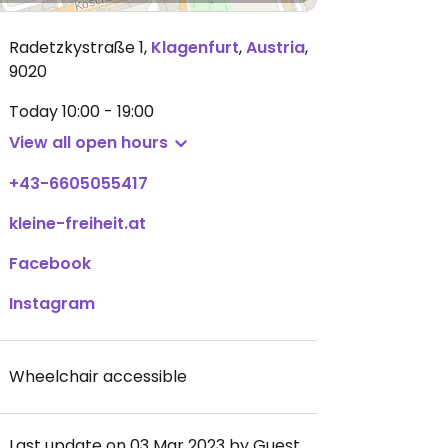
Radetzkystraße 1
,
Klagenfurt
,
Austria
,
9020
Today
10:00 - 19:00
View all open hours
+43-6605055417
kleine-freiheit.at
Facebook
Instagram
Wheelchair accessible
Last update on 03 Mar 2023 by Guest