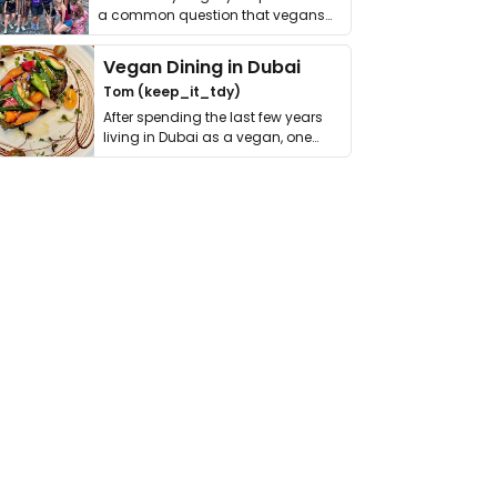
a common question that vegans
get asked. …
Vegan Dining in Dubai
Tom (keep_it_tdy)
After spending the last few years
living in Dubai as a vegan, one
thing has …