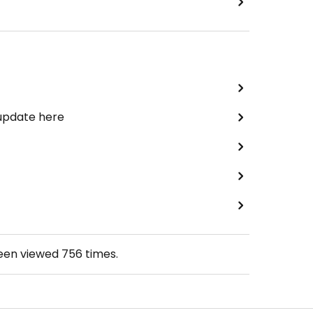
 update here
been viewed
756
times.