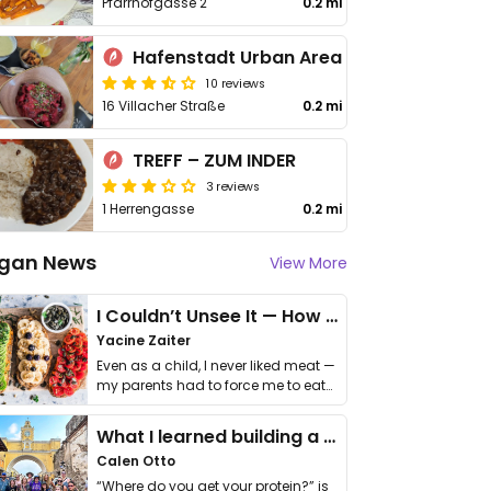
Pfarrhofgasse 2
0.2 mi
Hafenstadt Urban Area
10 reviews
16 Villacher Straße
0.2 mi
TREFF – ZUM INDER
3 reviews
1 Herrengasse
0.2 mi
gan News
View More
I Couldn’t Unsee It — How Thailand Turned My Beliefs Into Action⁠
Yacine Zaiter
Even as a child, I never liked meat —
my parents had to force me to eat
it. I …
What I learned building a queer vegan travel brand
Calen Otto
“Where do you get your protein?” is