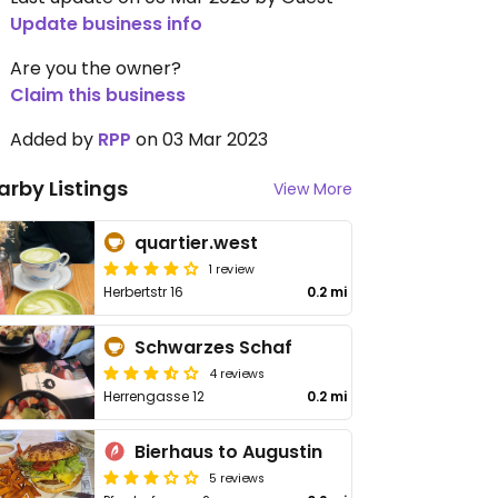
Update business info
Are you the owner?
Claim this business
Added by
RPP
on 03 Mar 2023
arby Listings
View More
quartier.west
1 review
Herbertstr 16
0.2 mi
Schwarzes Schaf
4 reviews
Herrengasse 12
0.2 mi
Bierhaus to Augustin
5 reviews