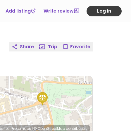
Add listing
Write review
Log in
Share
Trip
Favorite
eaflet
|
Protomaps
|
© OpenStreetMap
contributors