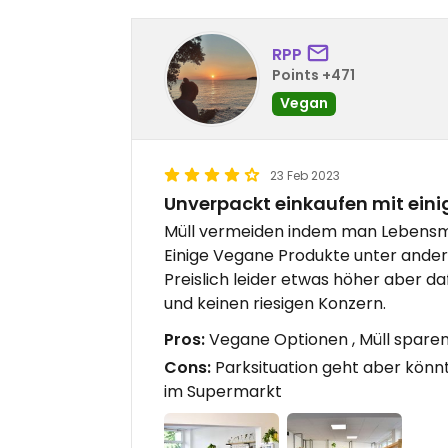
RPP
Points +471
Vegan
23 Feb 2023
Unverpackt einkaufen mit ein
Müll vermeiden indem man Lebensmit
Einige Vegane Produkte unter ande
Preislich leider etwas höher aber d
und keinen riesigen Konzern.
Pros:
Vegane Optionen , Müll spare
Cons:
Parksituation geht aber könnte
im Supermarkt