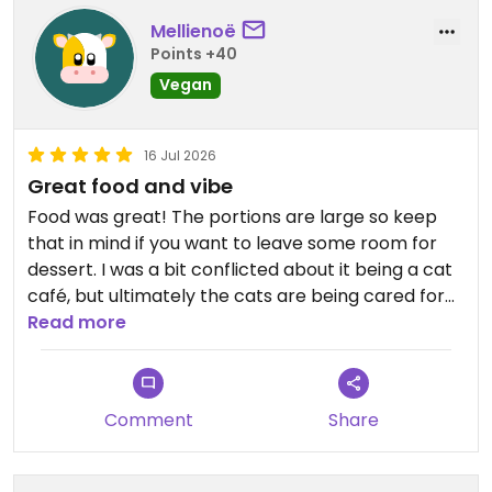
Mellienoë
Points +40
Vegan
16 Jul 2026
Great food and vibe
Food was great! The portions are large so keep
that in mind if you want to leave some room for
dessert. I was a bit conflicted about it being a cat
café, but ultimately the cats are being cared for
really well and the ‘rules’ are well communicated.
Read more
Updated from previous review on 2026-07-16
Comment
Share