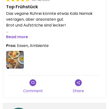
Top Frühstück
Das vegane Rührei könnte etwas Kala Namak
vetragen, aber ansonsten gut.
Brot und Aufstriche sind lecker!
Updated from previous review on 2026-02-08
Read more
Pros:
Essen, Ambiente
Comment
Share