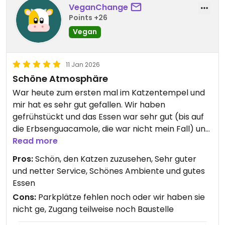
VeganChange
Points +26
Vegan
11 Jan 2026
Schöne Atmosphäre
War heute zum ersten mal im Katzentempel und
mir hat es sehr gut gefallen. Wir haben
gefrühstückt und das Essen war sehr gut (bis auf
die Erbsenguacamole, die war nicht mein Fall) und
das Personal ausgesprochen nett und
Read more
zuvorkommend.
Pros:
Schön, den Katzen zuzusehen, Sehr guter
Den Katzen geht es gut und sie wirken sehr
und netter Service, Schönes Ambiente und gutes
zufrieden. Ihre Bedürfnisse werden respektiert. Ich
Essen
komme gern wieder und freue mich, dass es
Cons:
Parkplätze fehlen noch oder wir haben sie
endlich wieder ein veganes Restaurant in
nicht ge, Zugang teilweise noch Baustelle
Heidelberg gibt.