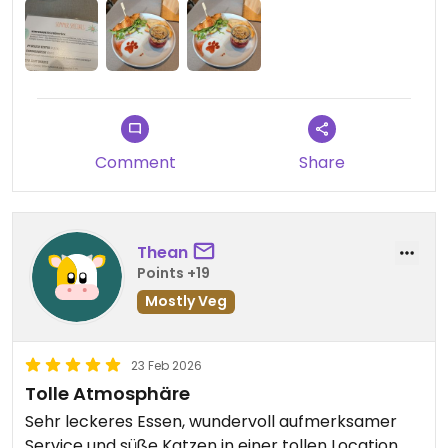
Comment
Share
Thean
Points +19
Mostly Veg
23 Feb 2026
Tolle Atmosphäre
Sehr leckeres Essen, wundervoll aufmerksamer
Service und süße Katzen in einer tollen Location.