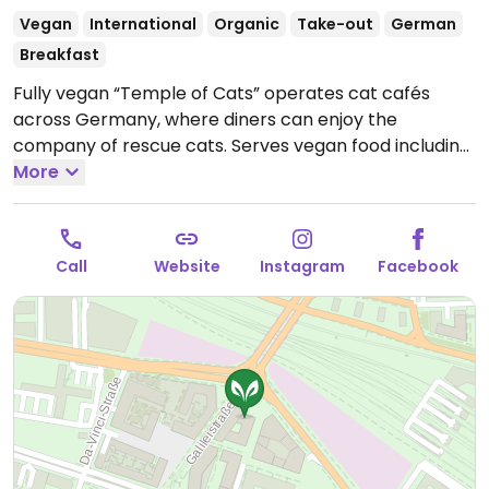
Vegan
International
Organic
Take-out
German
Breakfast
Fully vegan “Temple of Cats” operates cat cafés
across Germany, where diners can enjoy the
company of rescue cats. Serves vegan food including
breakfasts, soups, salads, sandwiches, daily plates,
More
cakes, and tarts. Has oat and soy milk for drinks.
Open
Mon-Thu 10:00-21:00, Fri-Sat 10:00-22:00, Sun 10:00-
21:00.
Public holidays: 10:00 am - 9:00 pm.
Call
Website
Instagram
Facebook