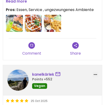
empfehlenswert und wir kommen bestimmt
Read more
wieder. 😋
Pros:
Essen, Service , ungezwungenes Ambiente
Comment
Share
kanelkärlek
Points +552
Vegan
25 Oct 2025