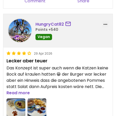
Comment
Share
HungryCat82
Points +540
Vegan
29 Apr 2026
Lecker aber teuer
Das Konzept ist super auch wenn die Katzen keine
Bock auf kraulen hatten 😁 der Burger war lecker
aber ein Hinweis dass die angebotenen Pommes
statt Salat dann Aufpreis kosten wäre nett. Die
Portion Curry war sehr klein - eher eine
Read more
Kinderportion zu erwachsenen Preisen… Aber die
Katzen waren süß und das Essen schon lecker.