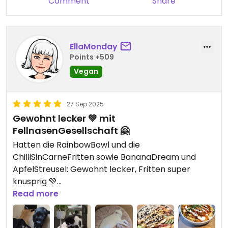
Comment
Share
EllaMonday
Points +509
Vegan
27 Sep 2025
Gewohnt lecker 💚 mit
FellnasenGesellschaft 🤗
Hatten die RainbowBowl und die
ChilliSinCarneFritten sowie BananaDream und
ApfelStreusel: Gewohnt lecker, Fritten super
knusprig 💚
Und die Fellnasen sind so süß
Read more
Updated from previous review on 2025-09-27