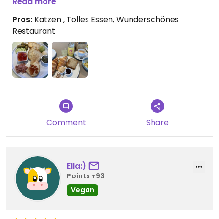
superschönen Ambiente zu erleben, macht
Read more
einfach glücklich. Bin großer Fan!
Pros:
Katzen , Tolles Essen, Wunderschönes
Restaurant
Updated from previous review on 2026-04-28
Comment
Share
Ella:)
Points +93
Vegan