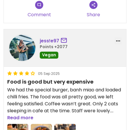
hat. Das Team ist noch sehr neu und jung , es war
etwas chaotisch aber alle waren freundlich.
Comment
Share
jess!e97
Points +2077
Vegan
05 Sep 2025
Food is good but very expensive
We had the special burger, banh miao and loaded
chilli fries. The food was all pretty good, we left
feeling satisfied. Coffee wasn’t great. Only 2 cats
sleeping in cafe at the time. Staff were lovely.
English menus are available upon request.
Read more