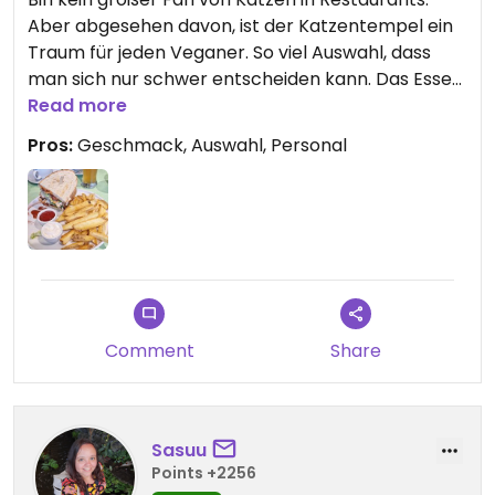
Aber abgesehen davon, ist der Katzentempel ein
Traum für jeden Veganer. So viel Auswahl, dass
man sich nur schwer entscheiden kann. Das Essen
schmeckt hervorragend und auch das Personal ist
Read more
super nett.
Pros:
Geschmack, Auswahl, Personal
Comment
Share
Sasuu
Points +2256