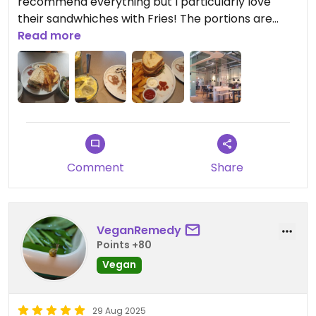
recommend everything but I particularly love
their sandwhiches with Fries! The portions are
huge and the taste wonderful.
Read more
And yes we did Spot some cats as well! But it can
get crowded, so be prepared to share your cat
experience with quite a few people:)
Comment
Share
VeganRemedy
Points +80
Vegan
29 Aug 2025