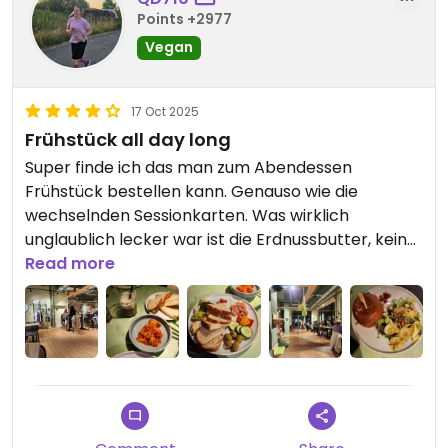
Points +2977
Vegan
17 Oct 2025
Frühstück all day long
Super finde ich das man zum Abendessen
Frühstück bestellen kann. Genauso wie die
wechselnden Sessionkarten. Was wirklich
unglaublich lecker war ist die Erdnussbutter, keine
Ahnung was die damit machen aber sie ist ultra
Read more
fluffig und lecker.
Die Preise sind schon teurer, gerade auch das es
keine günstigen Getränke gibt find ich schade.