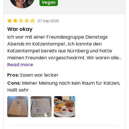
Vegan
07 Sep 2025
War okay
Ich war mit einer Freundesgruppe Dienstags
Abends im Katzentempel , ich kannte den
Katzentempel bereits aus Nürnberg und hatte
meinen Freunden vorgeschwärmt. Wir waren alle
sehr gespannt und wurden leider enttäuscht.
Read more
Zuerst ist die Räumlichkeit für Katzen meiner
Pros:
Essen war lecker
Meinung nach einfach viel zu hoch , es gibt zu
Cons:
Meiner Meinung nach kein Raum für Katzen,
wenig Möglichkeiten für Katzen sich zu verstecken
Hallt sehr
, das Katzenbett neben unserem Tisch hat nach
Urin gerochen und es hat viel zu sehr gehallt. Es
waren auch kaum Katzen da. Das essen war gut
aber der Rest hat das einfach versaut. Zusätzlich
lag auch keine Alkohol Ausschanklizens vor war
ebenfalls einen nicht so guten Eindruck gemacht