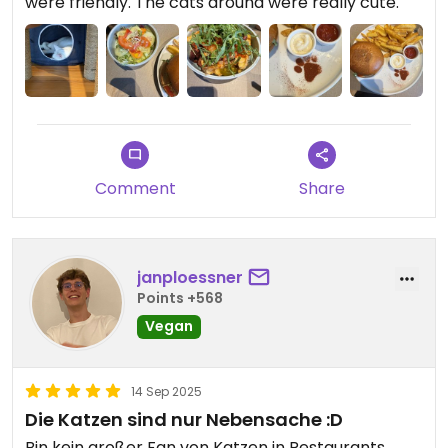
were friendly. The cats around were really cute.
Comment
Share
janploessner
Points +568
Vegan
14 Sep 2025
Die Katzen sind nur Nebensache :D
Bin kein großer Fan von Katzen in Restaurants.