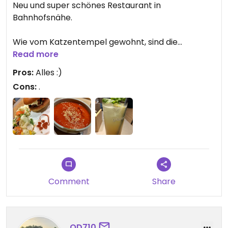
Neu und super schönes Restaurant in
Bahnhofsnähe.
Wie vom Katzentempel gewohnt, sind die
Mitarbeiter super freundlich, nicht zu aufdringlich
Read more
(entspannte Atmosphäre) und das Essen inkl.
Pros:
Alles :)
Ambiente absolut top!
Cons:
.
Das ist das echte Konzept von kennt man einen,
kennt man alle, aber in besonders gut,
verschiedenen Katzen und tollen Menschen die
das ohnehin schon tolle Konzept verkörpern.
❤️
Comment
Share
QD710