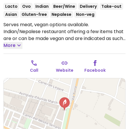
Lacto
Ovo
Indian
Beer/Wine
Delivery
Take-out
Asian
Gluten-free
Nepalese
Non-veg
Serves meat, vegan options available.
Indian/Nepalese restaurant offering a few items that
are or can be made vegan and are indicated as such.
Dishes include pappadom, lentil soup, salad, dal tadka,
More
vegetable curry, aloo gobi, bhaji, mushroom matar,
sag aloo and more.
Open Tue-Sun 12:30-16:30, Tue-
Sat 19:00-23:30, Sun 19:00-22:30.
Call
Website
Facebook