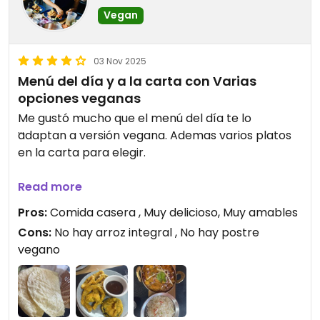
Vegan
03 Nov 2025
Menú del día y a la carta con Varias
opciones veganas
Me gustó mucho que el menú del día te lo
adaptan a versión vegana. Ademas varios platos
en la carta para elegir.
Updated from previous review on 2025-11-03
Read more
Pros:
Comida casera , Muy delicioso, Muy amables
Cons:
No hay arroz integral , No hay postre
vegano