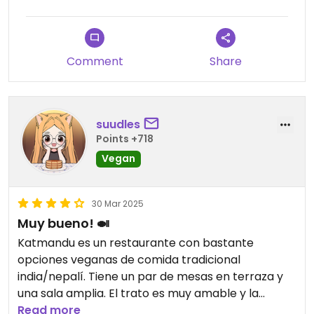
Comment
Share
suudles
Points +718
Vegan
30 Mar 2025
Muy bueno! 🍛
Katmandu es un restaurante con bastante
opciones veganas de comida tradicional
india/nepalí. Tiene un par de mesas en terraza y
una sala amplia. El trato es muy amable y la
comida está muy buena. El biryani vegetal está
Read more