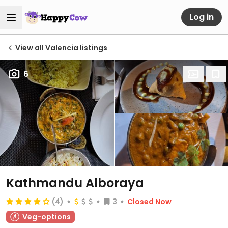
Log in
View all Valencia listings
6
Kathmandu Alboraya
(4)
3
Closed Now
Veg-options