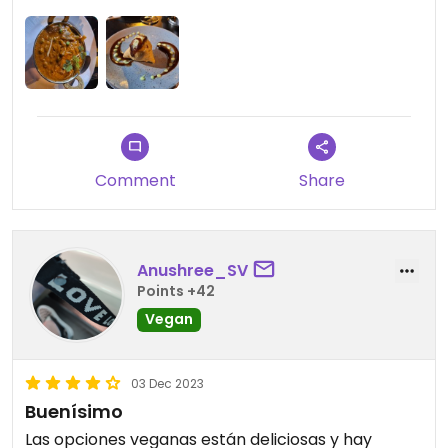
exquisito, el plato de champiñones y guisantes y
las pakoras también están muy buenas, con un
sabor suave. Es económico y los platos tienen
bastante cantidad, lo recomiendo!
Comment
Share
Anushree_SV
Points +42
Vegan
03 Dec 2023
Buenísimo
Las opciones veganas están deliciosas y hay