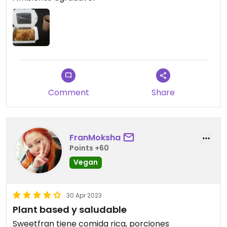
As mesas externas ficam em uma agradável
esquina do bairro da Providência, entre a Av.
Principal e o parque que circunda o rio.
Comment
Share
FranMoksha
Points +60
Vegan
30 Apr 2023
Plant based y saludable
Sweetfran tiene comida rica, porciones