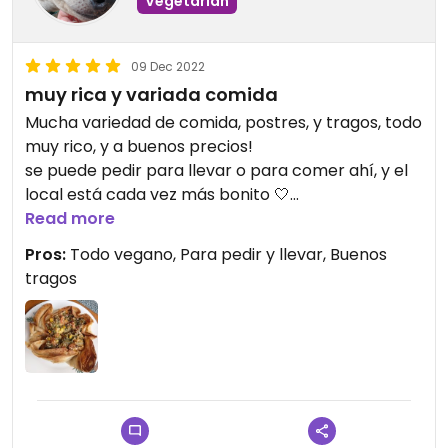
Vegetarian
09 Dec 2022
muy rica y variada comida
Mucha variedad de comida, postres, y tragos, todo
muy rico, y a buenos precios!
se puede pedir para llevar o para comer ahí, y el
local está cada vez más bonito 🤍
Read more
-nota: escribí esto al visitar el local que tenían en
Pros:
Todo vegano, Para pedir y llevar, Buenos
príncipe de gales, ahora cerrado. no conozco el
tragos
nuevo local de manuel montt.
Updated from previous review on 2022-12-09