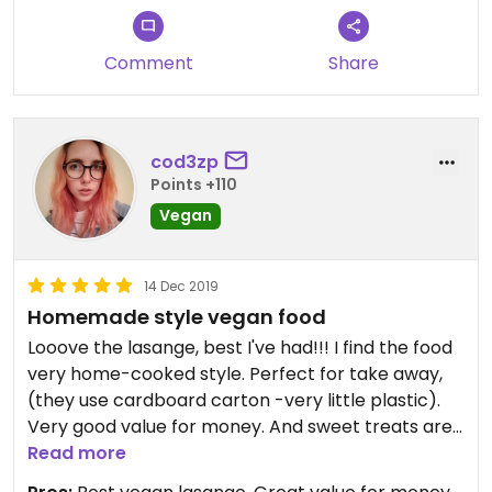
volumen, pero pienso que esto es parte del
sentido común por parte de una persona que
Comment
Share
atiende clientes. Esto deja bastante que desear
para ser honesta.
También tienen productos, como harinas,
cod3zp
mantequillas vegetales, cacao nibs.
Points +110
Vegan
Updated from previous review on 2020-02-01
14 Dec 2019
Homemade style vegan food
Looove the lasange, best I've had!!! I find the food
very home-cooked style. Perfect for take away,
(they use cardboard carton -very little plastic).
Very good value for money. And sweet treats are
so yummy and organic
Read more