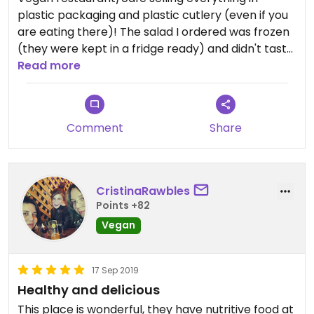
plastic packaging and plastic cutlery (even if you
are eating there)! The salad I ordered was frozen
(they were kept in a fridge ready) and didn't taste
at all😒
Read more
Comment
Share
CristinaRawbles
Points +82
Vegan
17 Sep 2019
Healthy and delicious
This place is wonderful, they have nutritive food at