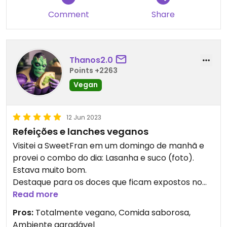
Comment
Share
Thanos2.0
Points +2263
Vegan
12 Jun 2023
Refeições e lanches veganos
Visitei a SweetFran em um domingo de manhã e
provei o combo do dia: Lasanha e suco (foto).
Estava muito bom.
Destaque para os doces que ficam expostos no
balcão para comer na hora ou para levar. Difícil
Read more
escolher um só.
Pros:
Totalmente vegano, Comida saborosa,
Ambiente agradável