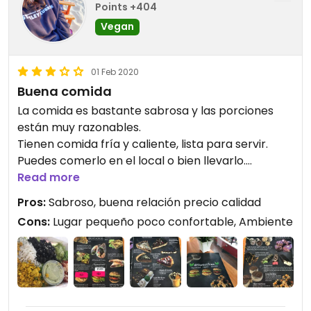
Points +404
Vegan
01 Feb 2020
Buena comida
La comida es bastante sabrosa y las porciones
están muy razonables.
Tienen comida fría y caliente, lista para servir.
Puedes comerlo en el local o bien llevarlo.
También tienen kombucha y postres.
Read more
Pros:
Sabroso, buena relación precio calidad
La verdad es que el local es incomodo para comer
Cons:
Lugar pequeño poco confortable, Ambiente
ahi, el lugar es pequeño y no es confortable.
Tampoco lindo.
La última vez que fui, la dependienta del local tenía
su teléfono con altavoces por lo que escuchaba
su música, videos y conversaciones mientras
comía. Yo tuve que decirle que por favor bajara el