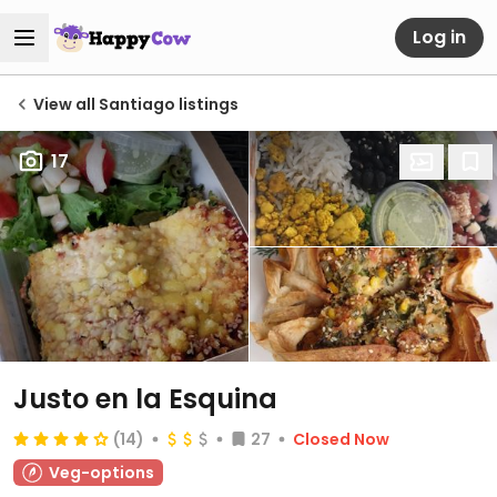
Log in
View all Santiago listings
17
Justo en la Esquina
(14)
27
Closed Now
Veg-options