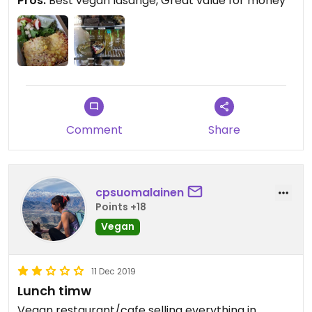
Pros:
Best vegan lasange, Great value for money
Comment
Share
cpsuomalainen
Points +18
Vegan
11 Dec 2019
Lunch timw
Vegan restaurant/cafe selling everything in