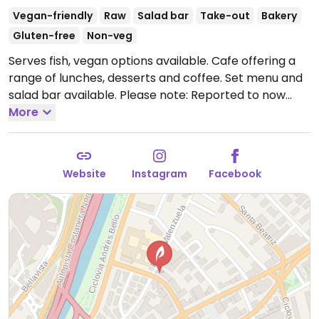
Vegan-friendly
Raw
Salad bar
Take-out
Bakery
Gluten-free
Non-veg
Serves fish, vegan options available. Cafe offering a
range of lunches, desserts and coffee. Set menu and
salad bar available. Please note: Reported to now
serve fish and eggs June 2024. Previously called
More
Sweetfran.
Open Mon-Sun 11:00am-6:00pm.
Website
Instagram
Facebook