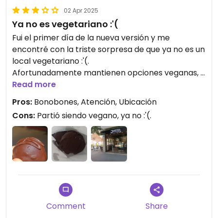
02 Apr 2025
Ya no es vegetariano :'(
Fui el primer día de la nueva versión y me
encontré con la triste sorpresa de que ya no es un
local vegetariano :'(.
Afortunadamente mantienen opciones veganas, y
mi opción favorita: los bonobones 💚. Alta
Read more
densidad de maní, rica cobertura de chocolate, y
Pros:
Bonobones, Atención, Ubicación
muy engañosos, porque son pequeños pero
Cons:
Partió siendo vegano, ya no :'(.
absurdamente llenadores.
La chica que atiende desde hace mucho tiempo
en el local es muy buena onda. Siempre se
agradece su atención 🫶.
Comment
Share