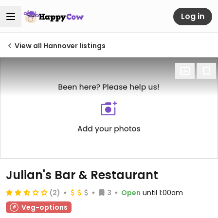
Log in
View all Hannover listings
Julian's Bar & Restaurant
(2)
3
Open
until 1:00am
Veg-options