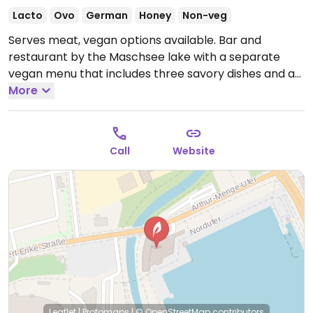
Lacto
Ovo
German
Honey
Non-veg
Serves meat, vegan options available. Bar and
restaurant by the Maschsee lake with a separate
vegan menu that includes three savory dishes and a
dessert.
More
Open Mon-Sun 06:30-01:00.
Call
Website
Leaflet
|
Protomaps
|
© OpenStreetMap
contributors