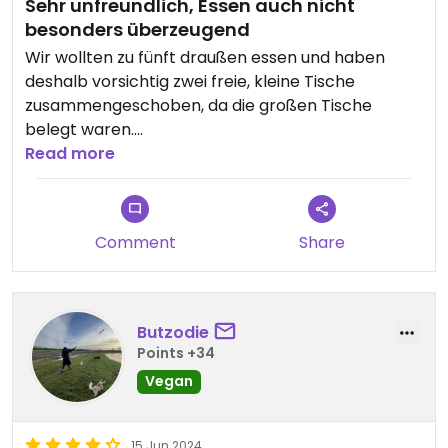
Sehr unfreundlich, Essen auch nicht
besonders überzeugend
Wir wollten zu fünft draußen essen und haben
deshalb vorsichtig zwei freie, kleine Tische
zusammengeschoben, da die großen Tische
belegt waren.
Daraufhin kam ein Kellner, sagte, dies sei nicht
Read more
erlaubt, und wollte uns bei 30 Grad unhöflich und
unflexibel nach drinnen schicken… Schade, wir sind
natürlich gegangen.
Comment
Share
Eigentlich wollten wir nur wegen der schönen Lage
dort Essen - wir waren vor einigen Monaten
bereits einmal dort und das Essen war mäßig gut,
Butzodie
eher langweilig.
Points +34
Vegan
Updated from previous review on 2026-07-28
15 Jun 2024