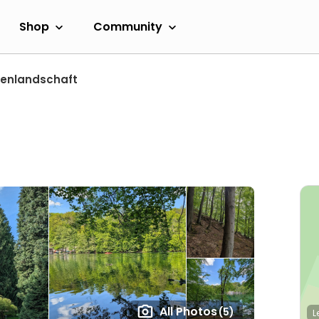
Shop
Community
eenlandschaft
All Photos
(5)
L