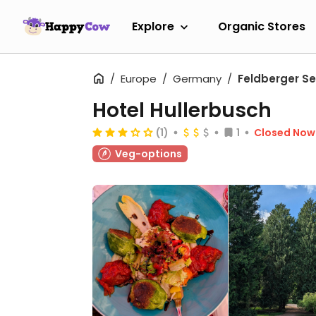
Explore
Organic Stores
Europe
Germany
Feldberger S
Hotel Hullerbusch
(1)
1
Closed Now
Veg-options