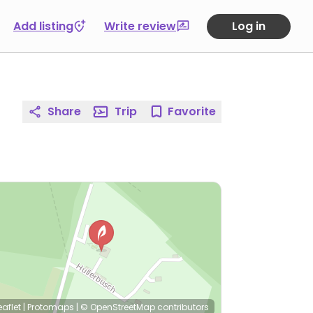
Add listing
Write review
Log in
Share
Trip
Favorite
eaflet
|
Protomaps
|
© OpenStreetMap
contributors