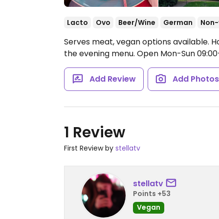
Lacto
Ovo
Beer/Wine
German
Non-
Serves meat, vegan options available. H
the evening menu.
Open Mon-Sun 09:00-
Add Review
Add Photo
1 Review
First Review by
stellatv
stellatv
Points +53
Vegan