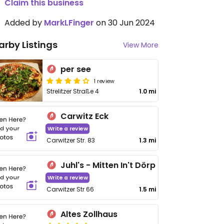
Claim this business
Added by
MarkLFinger
on 30 Jun 2024
arby Listings
View More
per see
1 review
Strelitzer Straße 4
1.0 mi
Carwitz Eck
Write a review
Carwitzer Str. 83
1.3 mi
Juhl's - Mitten In't Dörp
Write a review
Carwitzer Str 66
1.5 mi
Altes Zollhaus