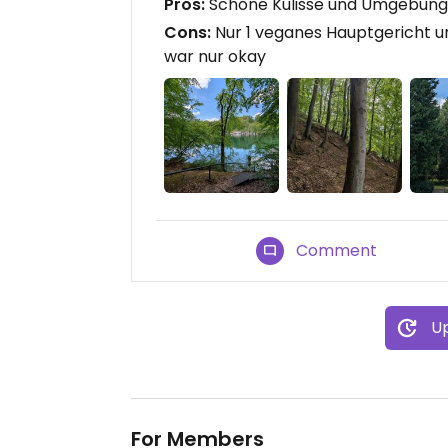
Pros:
Schöne Kulisse und Umgebung 
Cons:
Nur 1 veganes Hauptgericht u
war nur okay
Comment
Up
For Members