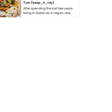
Tom (keep_it_tdy)
After spending the last few years
living in Dubai as a vegan, one
thing has …