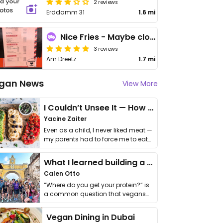
2 reviews
Erddamm 31
1.6 mi
Nice Fries - Maybe closed
3 reviews
Am Dreetz
1.7 mi
gan News
View More
I Couldn’t Unsee It — How Thailand Turned My Beliefs Into Action⁠
Yacine Zaiter
Even as a child, I never liked meat —
my parents had to force me to eat
it. I …
What I learned building a queer vegan travel brand
Calen Otto
“Where do you get your protein?” is
a common question that vegans
get asked. …
Vegan Dining in Dubai