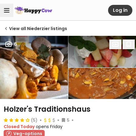
Log in
View all Niederzier listings
6
Holzer's Traditionshaus
(5)
5
Closed Today
opens Friday
Veg-options