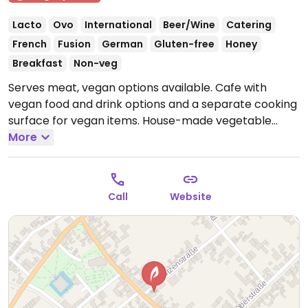
Lacto
Ovo
International
Beer/Wine
Catering
French
Fusion
German
Gluten-free
Honey
Breakfast
Non-veg
Serves meat, vegan options available. Cafe with
vegan food and drink options and a separate cooking
surface for vegan items. House-made vegetable
broth. Reservations are essential - call 01577-
More
9283247. Reported open May 2023.
Speisenkarte mit veganen Speisenangeboten und
veganen Kaffee-Spezialitäten. Eigene Kochgefäße
Call
Website
(andere Farbe) für die vegane Küche.
Open Fri-Sun
12:00-20:00.
Closed Tue and Wed.