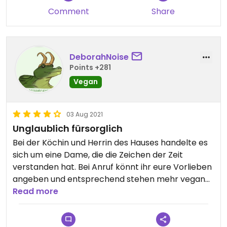
freshly every day, including herbs and spices from
Comment
Share
their own garden! They offer traditional German
dishes in a veganized version and I can definitely
recommend coming here!
DeborahNoise
Points +281
Vegan
03 Aug 2021
Unglaublich fürsorglich
Bei der Köchin und Herrin des Hauses handelte es
sich um eine Dame, die die Zeichen der Zeit
verstanden hat. Bei Anruf könnt ihr eure Vorlieben
angeben und entsprechend stehen mehr vegane
Gerichte beim Besuch zur Verfügung.
Read more
Es wird immer frisch gekocht mit frischen Zutaten,
unter anderem Kräutern aus dem heimischen