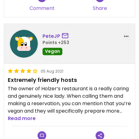
Comment
Share
PeteJP
Points +253
Vegan
05 Aug 2021
Extremely friendly hosts
The owner of Holzer‘s restaurant is a really caring
and genuinely nice lady. When calling them and
making a reservation, you can mention that you’re
vegan and they will specifically prepare more
options for you (also if you have allergies etc.).
Read more
They use different pans for preparing the vegan
options and everything is made from scratch