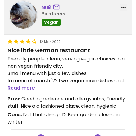
Nuß
Points +55
Vegan
12 Mar 2022
Nice little German restaurant
Friendly people, clean, serving vegan choices in a
non vegan friendly city.
Small menu with just a few dishes.
In menu of march '22 two vegan main dishes and 1
vegan soup.
Read more
Pros:
Good ingredience and allergy infos, Friendly
No vegan dessert in the menu, but didn't ask if
stuff, Nice old fashioned place, clean, hygienic
they could make one.
Cons:
Not that cheap :D, Beer garden closed in
winter