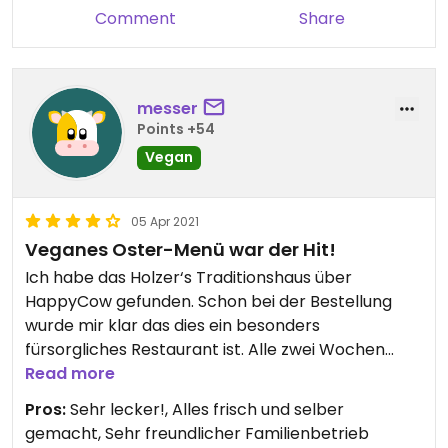
Garten. Diese Fürsorglichkeit und Liebe zur
Comment
Share
Gastwirtschaft schmeckt man!
messer
Points +54
Vegan
05 Apr 2021
Veganes Oster-Menü war der Hit!
Ich habe das Holzer‘s Traditionshaus über
HappyCow gefunden. Schon bei der Bestellung
wurde mir klar das dies ein besonders
fürsorgliches Restaurant ist. Alle zwei Wochen
ändert sich die kleine Karte, damit frische
Read more
Gerichte auf den Tisch kommen. Alle Gerichte
Pros:
Sehr lecker!, Alles frisch und selber
werden frisch in der Küche hergestellt ohne
gemacht, Sehr freundlicher Familienbetrieb
Fertigprodukte.