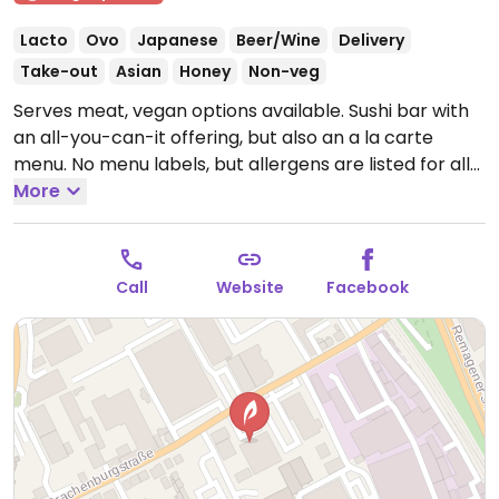
Lacto
Ovo
Japanese
Beer/Wine
Delivery
Take-out
Asian
Honey
Non-veg
Serves meat, vegan options available. Sushi bar with
an all-you-can-it offering, but also an a la carte
menu. No menu labels, but allergens are listed for all
dishes. Vegan choices maki, inside-out, and nigiri rolls
More
with cucumber, avocado, or algae. Also yaki tofu,
ramen, and udon noodles.
Open Tue-Sat 12:00-15:00,
17:00-23:00, Sun 12:00-22:30.
Closed Mon.
Call
Website
Facebook