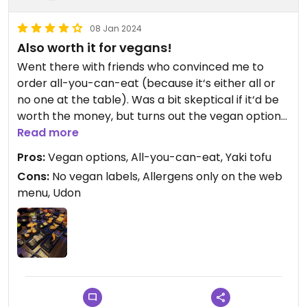
gezielter auflisten.
08 Jan 2024
Ich war mir deshalb auch nicht ganz sicher, ob
Also worth it for vegans!
sämtliche Saucen bei Gemüse und Salat auch
Went there with friends who convinced me to
wirklich tierfrei waren. Insofern müsste man
order all-you-can-eat (because it‘s either all or
eventuell gezielt im Restaurant nachfragen oder
no one at the table). Was a bit skeptical if it‘d be
sich über die übliche Zubereitung der einzelnen
worth the money, but turns out the vegan options
Gerichte im Vorfeld informieren und auf das Beste
are plenty and super delicious! I didn‘t feel like I
Read more
hoffen.
missed out at all, had a great „sushi experience“,
Für die verschiedenen Sushi-Sorten, den
Pros:
Vegan options, All-you-can-eat, Yaki tofu
with a serving robot and all that fun😄
Wakame-Salat und Spinat kann ich jedoch eine
Cons:
No vegan labels, Allergens only on the web
echte Empfehlung aussprechen. Das sollte auch
menu, Udon
Updated from previous review on 2024-01-08
safe sein.