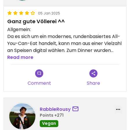
05 Jan 2025
Ganz gute Völlerei ^^
Allgemein:
Da es sich um ein modernes, rundenbasiertes All-
You-Can-Eat handelt, kann man aus einer Vielzahl
an Speisen digital wählen. Zum Dinner wurden
knapp 30€ pro Person veranschlagt. Hierbei
Read more
stehen insgesamt 10 Runden zur Verfügung, wobei
pro Runde 5 Speisen nach Wahl für jede Person
eingeplant sind. Ab der 5. Runde war jedoch schon
Comment
Share
Schluss für mich ^^
Vegan-Aspekt:
Leider sind die Speisen nicht klar als vegan oder
RabbleRousy
nicht-vegan ausgewiesen. Gerade weil man an
Points +271
einem smarten Tablet bestellt, könnte man dies
Vegan
doch künftig leicht ergänzen bzw. die Inhaltsstoffe