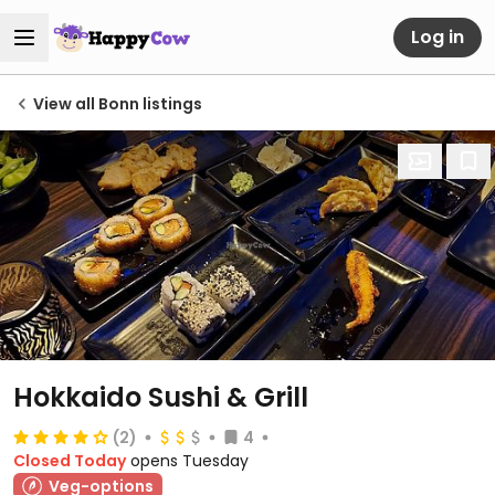
Log in
View all Bonn listings
Hokkaido Sushi & Grill
(2)
4
Closed Today
opens Tuesday
Veg-options