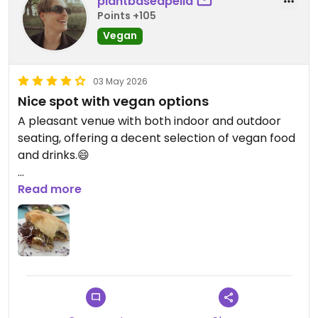
plantbasedpella
Points +105
Vegan
03 May 2026
Nice spot with vegan options
A pleasant venue with both indoor and outdoor
seating, offering a decent selection of vegan food
and drinks.😄
Updated from previous review on 2026-05-03
Read more