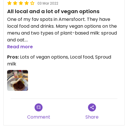
03 Mar 2022
All local and a lot of vegan options
One of my fav spots in Amersfoort. They have
local food and drinks. Many vegan options on the
menu and two types of plant-based milk: sproud
and oat.
Very nice atmosphere and lovely staff.
Read more
Pros:
Lots of vegan options, Local food, Sproud
Updated from previous review on 2021-12-08
milk
Comment
Share