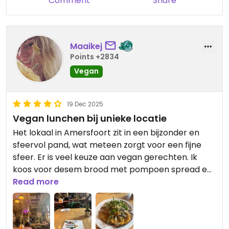
Comment
Share
Maaikej
Points +2834
Vegan
19 Dec 2025
Vegan lunchen bij unieke locatie
Het lokaal in Amersfoort zit in een bijzonder en
sfeervol pand, wat meteen zorgt voor een fijne
sfeer. Er is veel keuze aan vegan gerechten. Ik
koos voor desem brood met pompoen spread en
hummus: vers, smaakvol en goed op elkaar
Read more
afgestemd.
Updated from previous review on 2025-12-19