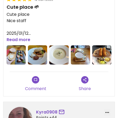
Cute place 🌱
Cute place
Nice staff
2025/01/12
Lunch plankje was yummy!
Read more
2022/10/30
Croquetten were okay, not that special but filling
:)
Updated from previous review on 2022-10-30
Comment
Share
Kyra0908
Points +44