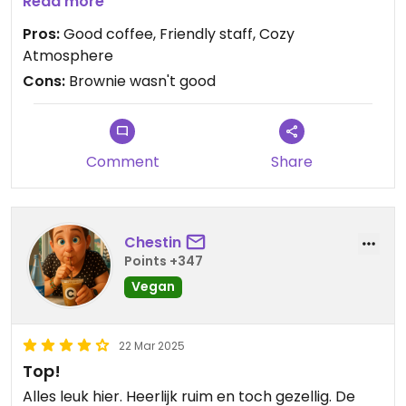
was quite dry and hard unfortunately - it felt like
Read more
they didn't get the vegan recipe quite right. The
Pros:
Good coffee, Friendly staff, Cozy
staff was very friendly though and overall it's a
Atmosphere
very cozy place!
Cons:
Brownie wasn't good
Comment
Share
Chestin
Points +347
Vegan
22 Mar 2025
Top!
Alles leuk hier. Heerlijk ruim en toch gezellig. De