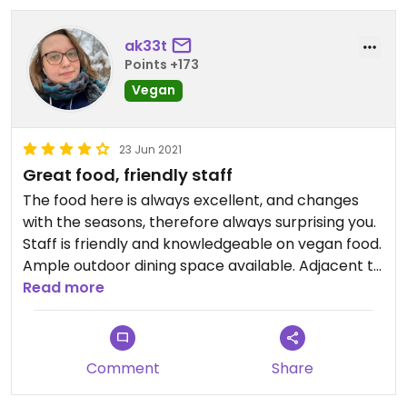
ak33t
Points +173
Vegan
23 Jun 2021
Great food, friendly staff
The food here is always excellent, and changes
with the seasons, therefore always surprising you.
Staff is friendly and knowledgeable on vegan food.
Ample outdoor dining space available. Adjacent to
the restaurant is a small shop with locally
Read more
produced food.
Comment
Share