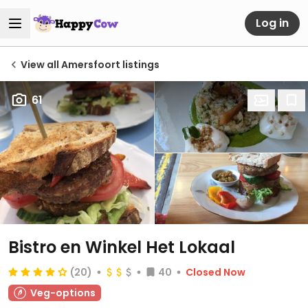
Log in
View all Amersfoort listings
61
Bistro en Winkel Het Lokaal
(20)
40
Closed Now
Veg-options