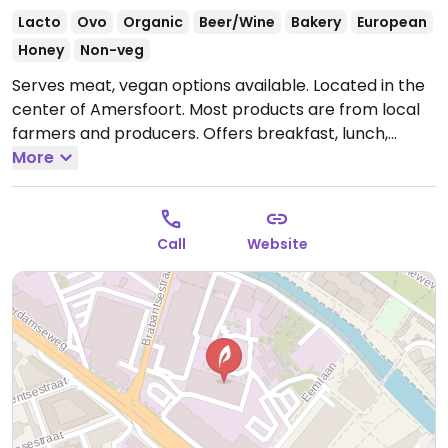
Lacto
Ovo
Organic
Beer/Wine
Bakery
European
Honey
Non-veg
Serves meat, vegan options available. Located in the
center of Amersfoort. Most products are from local
farmers and producers. Offers breakfast, lunch,
dinner and coffee. Dinners are 4, 5, or 5 courses, fully
More
vegan with the option to add meat at an extra cost.
Also has vegan cooking masterclasses. The
restaurant and meeting rooms can be booked in
Call
Website
advance for business meeting or celebrations. Also
has a terrace.
Open Mon 09:00-18:00, Tue-Fri 09:00-
23:00, Sat 08:00-23:00, Sun 10:00-17:00.
Closed Mon.