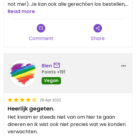
not me!). Je kan ook alle gerechten los bestellen,
als je niet het volledige diner wil. Eten was
Read more
goddelijk, wat een lokale creativiteit. Chapeau! De
service is ook top. Enige kritiekpunt is (3 EUR)
betalen voor kraanwater naast de fles wijn.
Comment
Share
Bien
Points +191
Vegan
29 Apr 2022
Heerlijk gegeten.
Het kwam er steeds niet van om hier te gaan
dineren en ik wist ook niet precies wat we konden
verwachten.