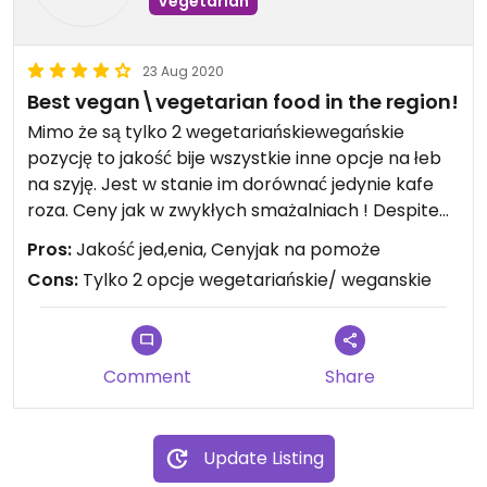
Vegetarian
23 Aug 2020
Best vegan\vegetarian food in the region!
Mimo że są tylko 2 wegetariańskiewegańskie
pozycję to jakość bije wszystkie inne opcje na łeb
na szyję. Jest w stanie im dorównać jedynie kafe
roza. Ceny jak w zwykłych smażalniach ! Despite
that they have only 2 vegetarianvegan on the
Pros:
Jakość jed,enia, Cenyjak na pomoże
menu it's the best option in the region. Only Kafe
Cons:
Tylko 2 opcje wegetariańskie/ weganskie
Roza can match them. Prices like at fish frying
places!
Comment
Share
Update Listing