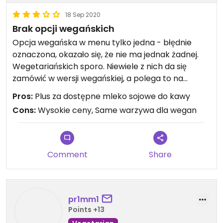
18 Sep 2020
Brak opcji wegańskich
Opcja wegańska w menu tylko jedna - błędnie
oznaczona, okazało się, że nie ma jednak żadnej.
Wegetariańskich sporo. Niewiele z nich da się
zamówić w wersji wegańskiej, a polega to na
odjęciu sera czy jajka i zostawieniu właściwie
Pros:
Plus za dostępne mleko sojowe do kawy
samych warzyw, którymi trudno się najeść. Są w
Cons:
Wysokie ceny, Same warzywa dla wegan
menu falafle, ale akurat nie były dostępne. Ceny
bardzo wysokie w stosunku do jakości.
Comment
Share
pr1mm1
Points +13