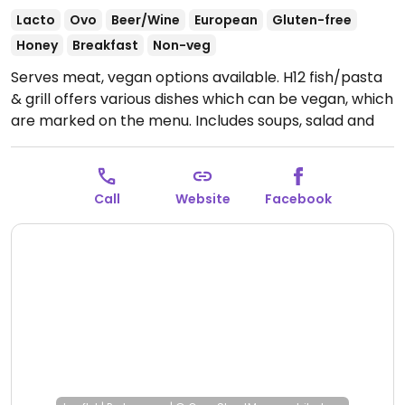
Lacto
Ovo
Beer/Wine
European
Gluten-free
Honey
Breakfast
Non-veg
Serves meat, vegan options available. H12 fish/pasta
& grill offers various dishes which can be vegan, which
are marked on the menu. Includes soups, salad and
pasta.
Open Mon-Sun 12:00-22:00.
Call
Website
Facebook