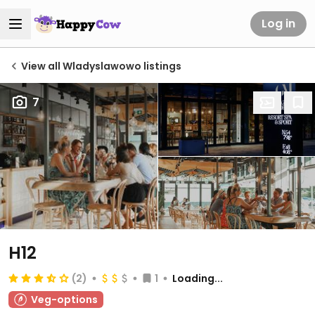
Log in
View all Wladyslawowo listings
7
H12
(2)
1
Loading...
Veg-options