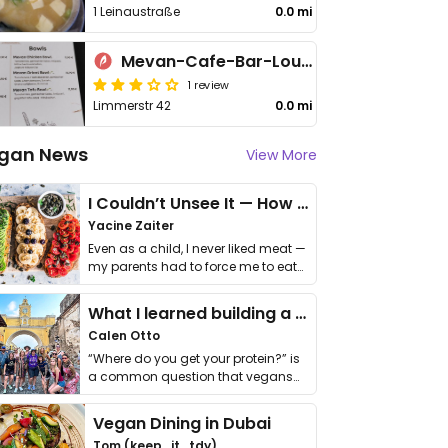
1 Leinaustraße
0.0 mi
Mevan-Cafe-Bar-Lounge
1 review
Limmerstr 42
0.0 mi
gan News
View More
I Couldn’t Unsee It — How Thailand Turned My Beliefs Into Action⁠
Yacine Zaiter
Even as a child, I never liked meat —
my parents had to force me to eat
it. I …
What I learned building a queer vegan travel brand
Calen Otto
“Where do you get your protein?” is
a common question that vegans
get asked. …
Vegan Dining in Dubai
Tom (keep_it_tdy)