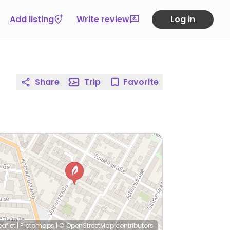
Add listing
Write review
Log in
Share
Trip
Favorite
eaflet
|
Protomaps
|
© OpenStreetMap
contributors