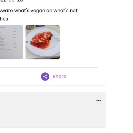
 Aware what's vegan an what's not
shes
Share