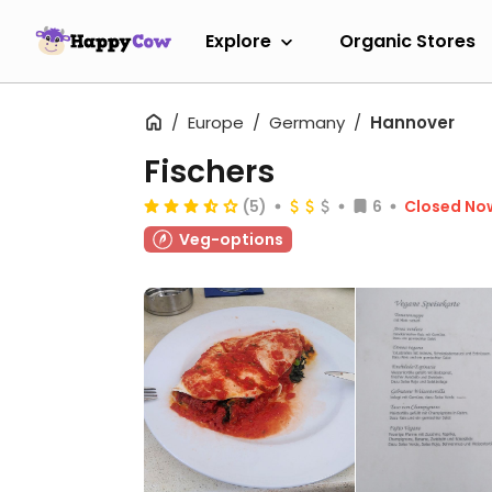
Explore
Organic Stores
Europe
Germany
Hannover
Fischers
(5)
6
Closed No
Veg-options