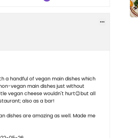
h a handful of vegan main dishes which
e non-vegan main dishes just without
ttle vegan cheese wouldn't hurt😉but all
staurant; also as a bar!
an dishes are amazing as well. Made me
022-05-26