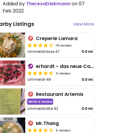
Added by
TheresaDiekmann
on 07
Feb 2022
arby Listings
View More
Creperie Lamara
18 reviews
Limmerstrasse 47
0.0 mi
erhardt - das neue Café
9 reviews
Limmerstr 46
0.0 mi
Restaurant Artemis
Write a review
Limmerstraße 42
0.0 mi
Mr.Thang
5 reviews