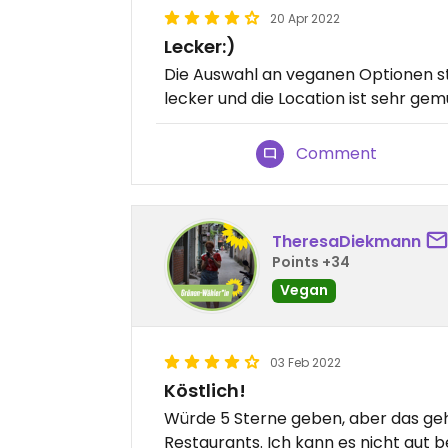
20 Apr 2022
Lecker:)
Die Auswahl an veganen Optionen st
lecker und die Location ist sehr gemü
Comment
TheresaDiekmann
Points +34
Vegan
03 Feb 2022
Köstlich!
Würde 5 Sterne geben, aber das geh
Restaurants. Ich kann es nicht gut b