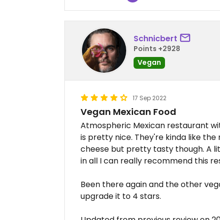
Schnicbert
Points +2928
Vegan
17 Sep 2022
Vegan Mexican Food
Atmospheric Mexican restaurant wit
is pretty nice. They're kinda like th
cheese but pretty tasty though. A li
in all I can really recommend this re
Been there again and the other veg
upgrade it to 4 stars.
Updated from previous review on 2