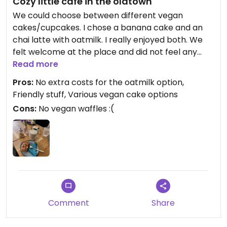
Cozy little café in the oldtown
We could choose between different vegan
cakes/cupcakes. I chose a banana cake and an
chai latte with oatmilk. I really enjoyed both. We
felt welcome at the place and did not feel any
pressure to order something more and could stay
Read more
as long as we want to escape the bad weather
Pros:
No extra costs for the oatmilk option,
outside :)
Friendly stuff, Various vegan cake options
Cons:
No vegan waffles :(
Updated from previous review on 2024-10-13
Comment
Share