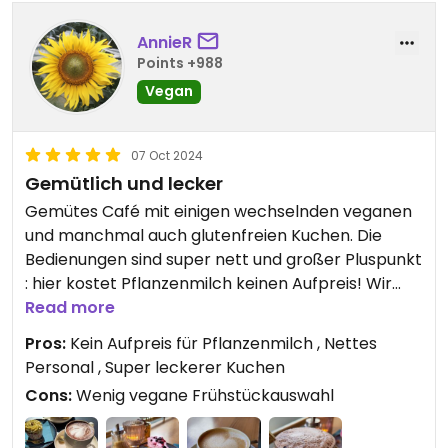
AnnieR
Points +988
Vegan
07 Oct 2024
Gemütlich und lecker
Gemütes Café mit einigen wechselnden veganen
und manchmal auch glutenfreien Kuchen. Die
Bedienungen sind super nett und großer Pluspunkt
: hier kostet Pflanzenmilch keinen Aufpreis! Wir
haben uns sehr wohl gefühlt.
Read more
Pros:
Kein Aufpreis für Pflanzenmilch , Nettes
Personal , Super leckerer Kuchen
Cons:
Wenig vegane Frühstückauswahl