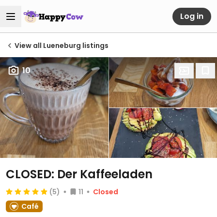
Log in
View all Lueneburg listings
10
CLOSED: Der Kaffeeladen
(5)
11
Closed
Café