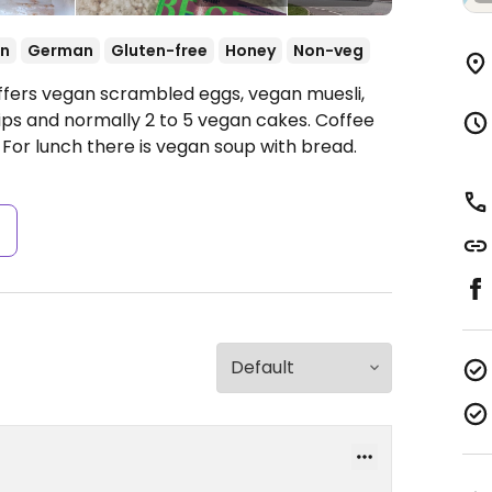
on
German
Gluten-free
Honey
Non-veg
ffers vegan scrambled eggs, vegan muesli,
ps and normally 2 to 5 vegan cakes. Coffee
. For lunch there is vegan soup with bread.
s