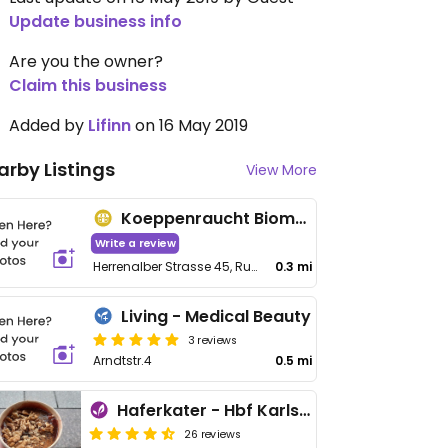
Update business info
Are you the owner?
Claim this business
Added by
Lifinn
on 16 May 2019
arby Listings
View More
Koeppenraucht Biomarkt
Write a review
Herrenalber Strasse 45, Ruppurr
0.3 mi
Living - Medical Beauty
3 reviews
Arndtstr.4
0.5 mi
Haferkater - Hbf Karlsruhe
26 reviews