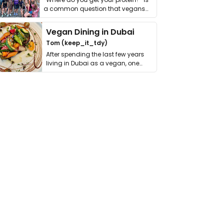
a common question that vegans
get asked. …
Vegan Dining in Dubai
Tom (keep_it_tdy)
After spending the last few years
living in Dubai as a vegan, one
thing has …