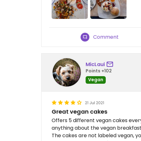
Comment
MicLaui
Points +102
Vegan
21 Jul 2021
Great vegan cakes
Offers 5 different vegan cakes every
anything about the vegan breakfast
The cakes are not labeled vegan, you