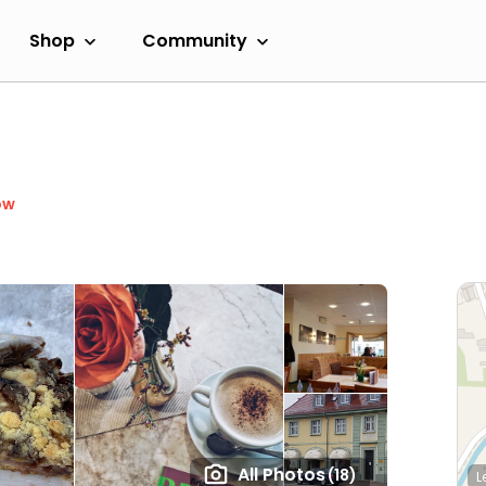
Shop
Community
ow
All Photos
(18)
L