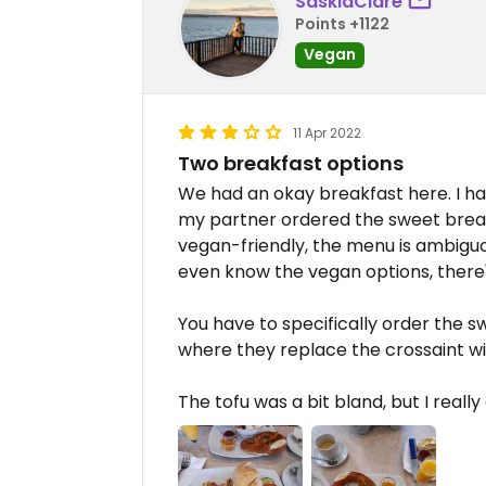
SaskiaClare
Points +1122
Vegan
11 Apr 2022
Two breakfast options
We had an okay breakfast here. I h
my partner ordered the sweet break
vegan-friendly, the menu is ambiguo
even know the vegan options, there'
You have to specifically order the 
where they replace the crossaint wi
The tofu was a bit bland, but I reall