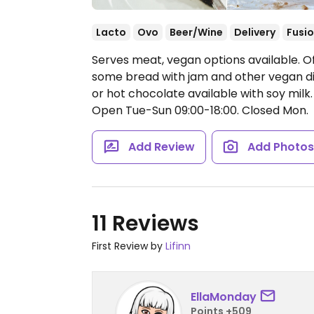
Lacto
Ovo
Beer/Wine
Delivery
Fusi
Serves meat, vegan options available. O
some bread with jam and other vegan di
or hot chocolate available with soy milk
Open Tue-Sun 09:00-18:00.
Closed Mon.
Add Review
Add Photo
11 Reviews
First Review by
Lifinn
EllaMonday
Points +509