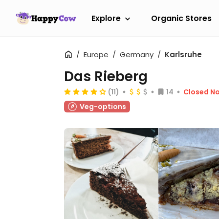
Explore
Organic Stores
Europe
Germany
Karlsruhe
Das Rieberg
(11)
14
Closed N
Veg-options