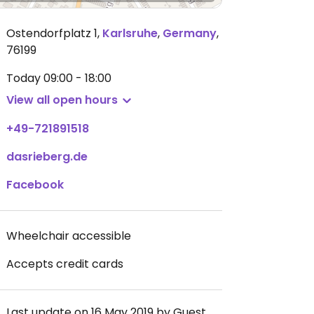
Ostendorfplatz 1
,
Karlsruhe
,
Germany
,
76199
Today
09:00 - 18:00
View all open hours
+49-721891518
dasrieberg.de
Facebook
Wheelchair accessible
Accepts credit cards
Last update on 16 May 2019 by Guest