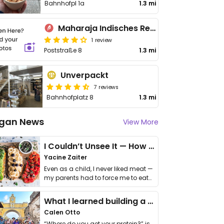
Bahnhofpl 1a
1.3 mi
Maharaja Indisches Restaurant
1 review
Poststraße 8
1.3 mi
Unverpackt
7 reviews
Bahnhofplatz 8
1.3 mi
gan News
View More
I Couldn’t Unsee It — How Thailand Turned My Beliefs Into Action⁠
Yacine Zaiter
Even as a child, I never liked meat —
my parents had to force me to eat
it. I …
What I learned building a queer vegan travel brand
Calen Otto
“Where do you get your protein?” is