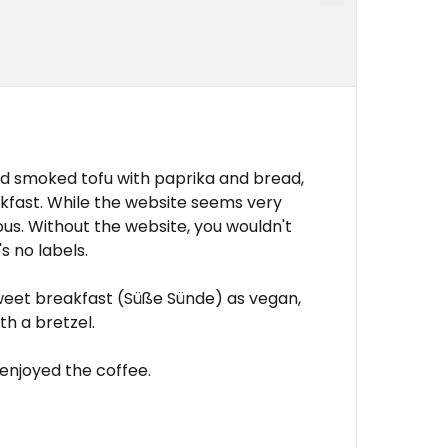
ad smoked tofu with paprika and bread,
fast. While the website seems very
us. Without the website, you wouldn't
s no labels.
sweet breakfast (Süße Sünde) as vegan,
th a bretzel.
y enjoyed the coffee.