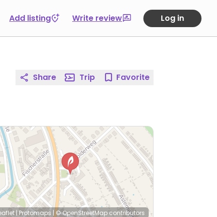
Add listing
Write review
Log in
Share
Trip
Favorite
eaflet
|
Protomaps
|
© OpenStreetMap
contributors