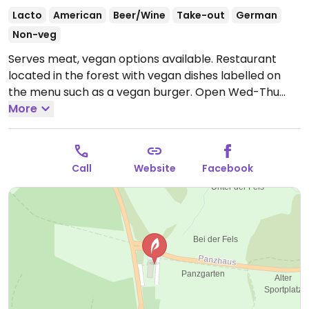
Lacto
American
Beer/Wine
Take-out
German
Non-veg
Serves meat, vegan options available. Restaurant
located in the forest with vegan dishes labelled on
the menu such as a vegan burger.
Open Wed-Thu
17:30-22:00, Fri 15:00-22:00, Sat-Sun 11:30-22:00.
More
Closed
Mon-Tues.
Call
Website
Facebook