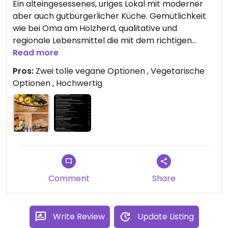
Ein alteingesessenes, uriges Lokal mit moderner
aber auch gutbürgerlicher Küche. Gemütlichkeit
wie bei Oma am Holzherd, qualitative und
regionale Lebensmittel die mit dem richtigen
know-how verarbeitet werden. Es gibt z.B. das
Read more
vegane Linsendaal oder einen kreativen und sehr
Pros:
Zwei tolle vegane Optionen , Vegetarische
leckeren Beyond Meat Burger. Gute
Optionen , Hochwertig
Verkehrsanbindung und einen Halt absolut wert.
Comment
Share
Write Review
Update Listing