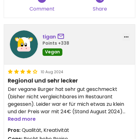
Comment
Share
tigan
Points +338
Vegan
10 Aug 2024
Regional und sehr lecker
Der vegane Burger hat sehr gut geschmeckt
(bisher nicht vergleichbares im Restaurant
gegessen). Leider war er für mich etwas zu klein
und der Preis war mit 24€ (Stand August 2024)
doch recht hoch, aber der Burger war komplett
Read more
selbstgemacht und war qualitativ sowie
Pros:
Qualität, Kreativität
geschmacklich top.
Cons:
Recht hohe Preise