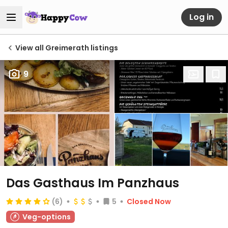
Log in
View all Greimerath listings
9
Das Gasthaus Im Panzhaus
(6)
5
Closed Now
Veg-options