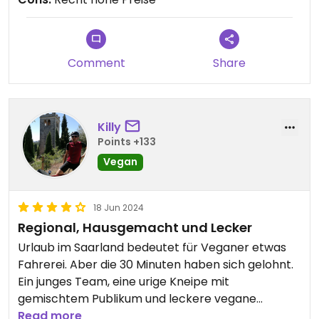
Comment
Share
Killy
Points +133
Vegan
18 Jun 2024
Regional, Hausgemacht und Lecker
Urlaub im Saarland bedeutet für Veganer etwas
Fahrerei. Aber die 30 Minuten haben sich gelohnt.
Ein junges Team, eine urige Kneipe mit
gemischtem Publikum und leckere vegane
Optionen. Uns hat es sehr viel Spaß gemacht.
Read more