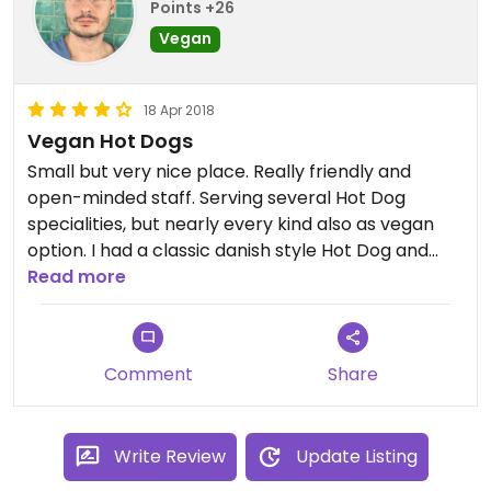
Points +26
Vegan
18 Apr 2018
Vegan Hot Dogs
Small but very nice place. Really friendly and
open-minded staff. Serving several Hot Dog
specialities, but nearly every kind also as vegan
option. I had a classic danish style Hot Dog and
was surprised by the good quality of the sausage
Read more
(soy). Highest possible vote for non vegetarian
restaurants are four stars- So clear
recommendation:)
Comment
Share
Write Review
Update Listing