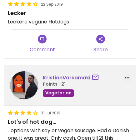
22 Sep 2019
Lecker
Leckere vegane Hotdogs
Comment
Share
KristianVarsamäki
Points +21
Vegetarian
31 Jul 2019
Lot's of hot dog...
...options with soy or vegan sausage. Had a Danish
one, it was great. Only cash. Open till 21 this