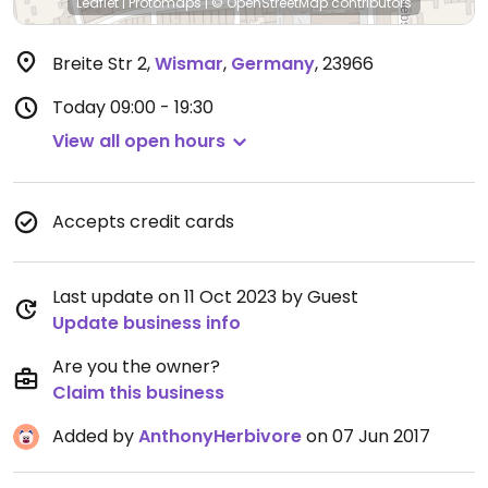
Leaflet
|
Protomaps
|
© OpenStreetMap
contributors
Breite Str 2
,
Wismar
,
Germany
,
23966
Today
09:00 - 19:30
View all open hours
Accepts credit cards
Last update on 11 Oct 2023 by Guest
Update business info
Are you the owner?
Claim this business
Added by
AnthonyHerbivore
on 07 Jun 2017