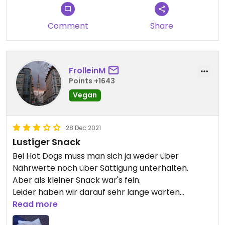
Comment
Share
FrolleinM
Points +1643
Vegan
28 Dec 2021
Lustiger Snack
Bei Hot Dogs muss man sich ja weder über
Nährwerte noch über Sättigung unterhalten.
Aber als kleiner Snack war's fein.
Leider haben wir darauf sehr lange warten
müssen.
Read more