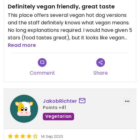
Definitely vegan friendly, great taste
This place offers several vegan hot dog versions
and the staff definitely knows what vegan means.
No long explanations required. I would have given 5
stars (food tastes great), but it looks like vegan
versions cost a tiny little bit extra. So it's 4 stars for
Read more
now.
Comment
Share
JakobRichter
Points +41
Vegetarian
14 Sep 2020