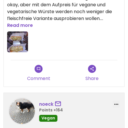
okay, aber mit dem Aufpreis für vegane und
vegetarische Würste werden noch weniger die
fleischfreie Variante ausprobieren wollen.
Geschmack hats, auch wenn bei Dänisch Curry
Read more
das Curry vergessen wurde.
Comment
Share
noeck
Points +164
Vegan