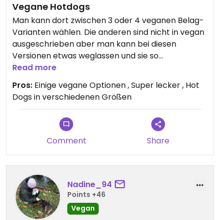
Vegane Hotdogs
Man kann dort zwischen 3 oder 4 veganen Belag-
Varianten wählen. Die anderen sind nicht in vegan
ausgeschrieben aber man kann bei diesen
Versionen etwas weglassen und sie so
veganisieren. Es gibt Sojawürstchen mit Ei und
Read more
extra vegane Würstchen auf Soja-Weizen-Basis.
Pros:
Einige vegane Optionen , Super lecker , Hot
Die sind der Knaller. Ich musste nochmal
Dogs in verschiedenen Größen
nachfragen, ob das Würstchen wirklich vegan ist
☺️
Die Verkäuferin ist super freundlich.
Comment
Share
Nadine_94
Points +46
Vegan