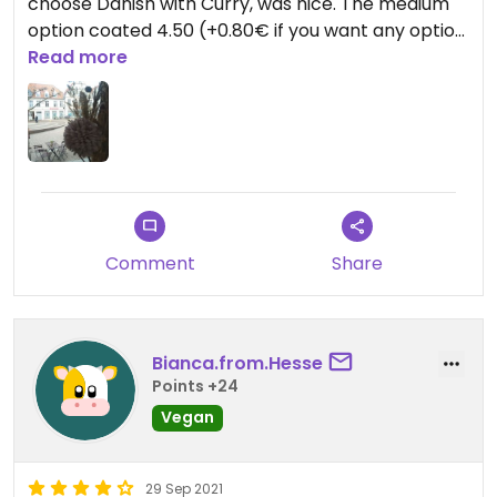
choose Danish with Curry, was nice. The medium
option coated 4.50 (+0.80€ if you want any option
to be turned into a vegan one).
Read more
So good, overall.
The girl at the counter hated people but, hei, such
is life! :D
Comment
Share
Bianca.from.Hesse
Points +24
Vegan
29 Sep 2021