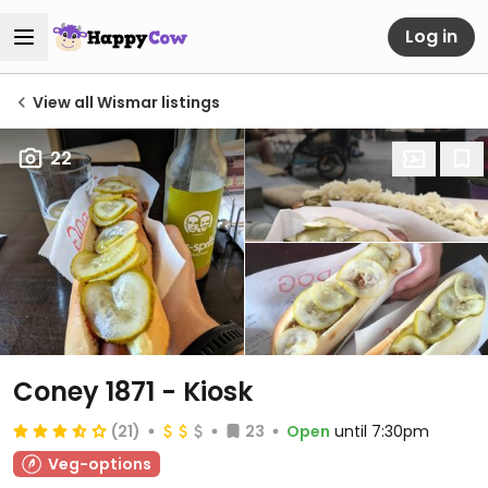
Log in
View all Wismar listings
22
Coney 1871 - Kiosk
(21)
23
Open
until 7:30pm
Veg-options