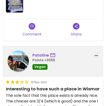
Warum nur 3 Sterne? Verhältnismäßigkeit. Denn
man kann wirklich exzellenten Restaurants bei
Happy Cow nur vier Sterne geben, wenn sie nicht
rein vegan sind.
Comment
Share
Patatine
Points +3056
Vegan
13 Nov 2021
Interesting to have such a place in Wismar
The sole fact that this place exists is already nice.
The choices are 3/4 (which is good) and the one I