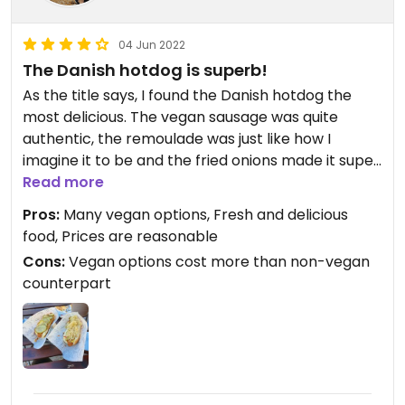
04 Jun 2022
The Danish hotdog is superb!
As the title says, I found the Danish hotdog the
most delicious. The vegan sausage was quite
authentic, the remoulade was just like how I
imagine it to be and the fried onions made it super
crunchy.
Read more
I also tried the New Yorker hot dog but I'd only
Pros:
Many vegan options, Fresh and delicious
recommend it if you like mustard. For me it was a
food, Prices are reasonable
bit too much mustard.
Cons:
Vegan options cost more than non-vegan
counterpart
It's just a bit meh that you have to pay extra if you
wanna have a vegan hot dog. 80ct is it. Otherwise
the price is completely fine imo.