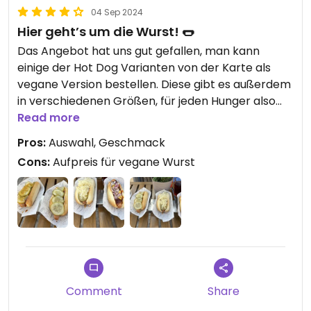
04 Sep 2024
Hier geht’s um die Wurst! 🌭
Das Angebot hat uns gut gefallen, man kann
einige der Hot Dog Varianten von der Karte als
vegane Version bestellen. Diese gibt es außerdem
in verschiedenen Größen, für jeden Hunger also
etwas dabei. Geschmacklich wurden wir auch
Read more
überzeugt. Etwas enttäuscht bin ich darüber, dass
Pros:
Auswahl, Geschmack
die vegane Wurst jeweils 1€ Aufpreis kostet. Hier
Cons:
Aufpreis für vegane Wurst
lohnt sich das Mittagsangebot.
Comment
Share