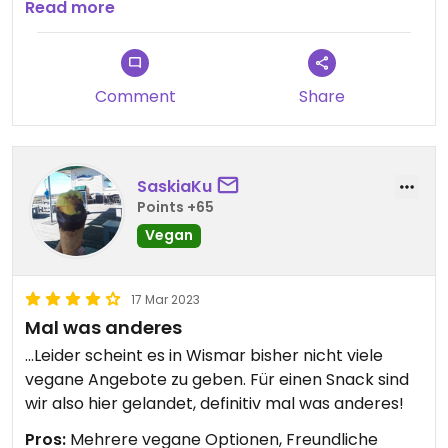
erkennen, welche HotDogs vegan und vegetarisch
Read more
möglich waren.
Comment
Share
SaskiaKu
Points +65
Vegan
17 Mar 2023
Mal was anderes
...Leider scheint es in Wismar bisher nicht viele
vegane Angebote zu geben. Für einen Snack sind
wir also hier gelandet, definitiv mal was anderes!
Pros:
Mehrere vegane Optionen, Freundliche