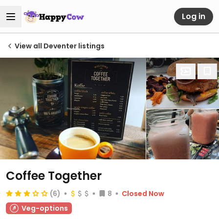
Log in
View all Deventer listings
Coffee Together
(6)
8
Closed Now
Veg-options