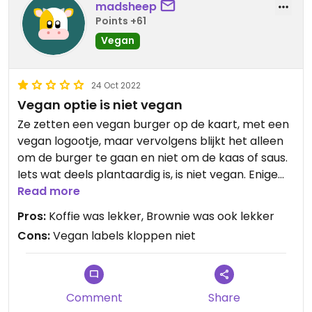
madsheep
Points +61
Vegan
24 Oct 2022
Vegan optie is niet vegan
Ze zetten een vegan burger op de kaart, met een
vegan logootje, maar vervolgens blijkt het alleen
om de burger te gaan en niet om de kaas of saus.
Iets wat deels plantaardig is, is niet vegan. Enige
andere vegan opties waren een broodje hummus
Read more
en een brownie. De brownie was lekker, maar het
Pros:
Koffie was lekker, Brownie was ook lekker
is niet acceptabel om iets als vegan te labelen als
Cons:
Vegan labels kloppen niet
dat niet zo is.
Comment
Share