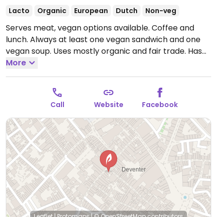
Lacto
Organic
European
Dutch
Non-veg
Serves meat, vegan options available. Coffee and
lunch. Always at least one vegan sandwich and one
vegan soup. Uses mostly organic and fair trade. Has
oat and soya milks for drinks.
More
Open Mon-Sat 09:00-
17:00.
Call
Website
Facebook
Leaflet
|
Protomaps
|
© OpenStreetMap
contributors