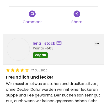
schokoladig! Stellt euch auf eine lange Schlange
ein, wir hatten einfach Glück.
Comment
Share
lena_stock
Points +503
Vegan
17 Oct 2020
Freundlich und lecker
Wir mussten etwas anstehen und draußen sitzen,
ohne Decke. Dafür wurden wir mit einer leckeren
Suppe und Tee gewärmt. Der Kuchen sah sehr gut
aus, auch wenn wir keinen gegessen haben. Sehr
nette Inneneinrichtung und sauber.