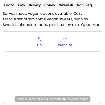
Lacto
Ovo
Bakery
Honey
Swedish
Non-veg
Serves meat, vegan options available. Cozy
restaurant offers some vegan sweets, such as
Swedish chocolate balls, plus has soy milk.
Open Mon
11:00-17:00, Thu-Sun 11:00-17:00.
Closed Tue.
Call
Website
Leaflet
|
Protomaps
|
© OpenStreetMap
contributors