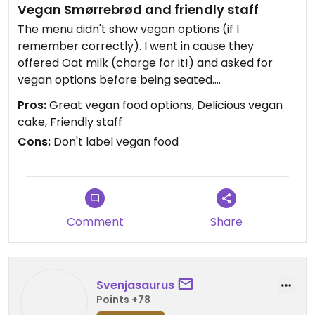
Vegan Smørrebrød and friendly staff
The menu didn't show vegan options (if I
remember correctly). I went in cause they
offered Oat milk (charge for it!) and asked for
vegan options before being seated.
Pros:
Great vegan food options, Delicious vegan
They offered me a vegan option of Smørrebrød
cake, Friendly staff
and the Burger. It was described in detail to me
Cons:
Don't label vegan food
which ingredient they'd leave out and (and that's
special I think) they mentioned to replace it with
more of e.g. the grilled veg < 3
Got the Smørrebrød and a great tea with it (guess
Comment
Share
it was the only one not flavoured - which I
personally don't like).
Both were delicious and the Smørrebrød looked
fantastic.
Svenjasaurus
Points +78