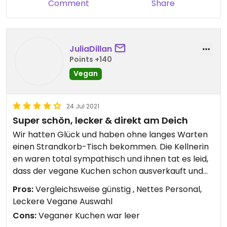
Comment
Share
JuliaDillan
Points +140
Vegan
24 Jul 2021
Super schön, lecker & direkt am Deich
Wir hatten Glück und haben ohne langes Warten
einen Strandkorb-Tisch bekommen. Die Kellnerin
en waren total sympathisch und ihnen tat es leid,
dass der vegane Kuchen schon ausverkauft und
sie statt Sojamilch nurnoch Hafermilch hatten.
Pros:
Vergleichsweise günstig , Nettes Personal,
Kaffee war sehr lecker und die veganen
Leckere Vegane Auswahl
Schokomurmeln auch (wir hatten Espresso-
Cons:
Veganer Kuchen war leer
Schoko-Krokant und Schoko-Quinoa) - richtig geil