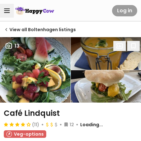
Log in
View all Boltenhagen listings
13
Café Lindquist
(11)
12
Loading...
Veg-options