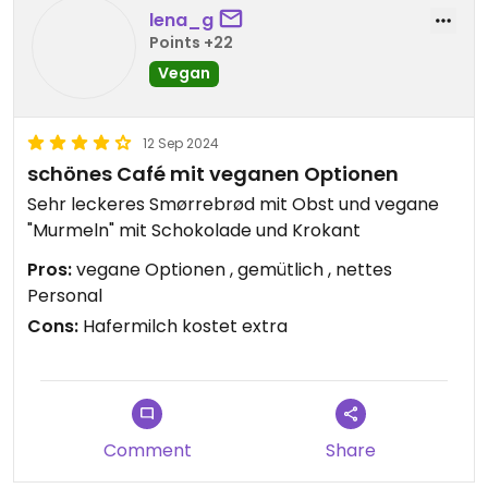
lena_g
Would go there again today but they're currently
Points +22
closed on Tuesdays and Wednesdays.
Vegan
Updated from previous review on 2025-09-23
12 Sep 2024
schönes Café mit veganen Optionen
Sehr leckeres Smørrebrød mit Obst und vegane
"Murmeln" mit Schokolade und Krokant
Pros:
vegane Optionen , gemütlich , nettes
Personal
Cons:
Hafermilch kostet extra
Comment
Share