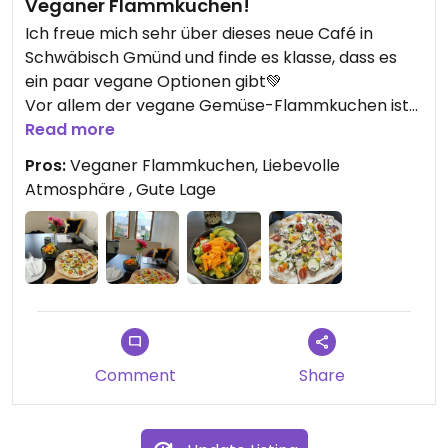
Veganer Flammkuchen!
Ich freue mich sehr über dieses neue Café in
Schwäbisch Gmünd und finde es klasse, dass es
ein paar vegane Optionen gibt💚
Vor allem der vegane Gemüse-Flammkuchen ist
finde ich ein Highlight und soweit ich weiß
Read more
einzigartig in der Umgebung. Auch der Kaffee hat
Pros:
Veganer Flammkuchen, Liebevolle
mir sehr gut geschmeckt. Es gibt sogar ein
Atmosphäre , Gute Lage
veganes Frühstücksangebot, das ich allerdings
noch nicht probiert habe.
Das Team ist freundlich und die Atmosphäre sehr
schön. Die Sitzbänke mit den verzierten Kissen
fand ich sehr gemütlich. Besonders im 2. Stock
kann man zudem wunderbar auf die Stadt blicken.
Generell ist das Café auch sehr zentral und gut
Comment
Share
gelegen, finde ich - perfekt mit dem Bus oder zu
Fuß vom Hauptbahnhof zu erreichen. Außerdem
sind Hunde erlaubt🐾