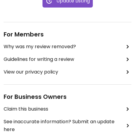
Update Listing
Danke für die schöne Zeit und vielleicht wird das
vegane Angebot ja sogar noch weiter erweitert in
Zukunft, das wäre wundervoll😊
For Members
(4 von 5 Sternen, da das Café nicht rein vegan ist)
Why was my review removed?
Guidelines for writing a review
View our privacy policy
For Business Owners
Claim this business
See inaccurate information? Submit an update
here