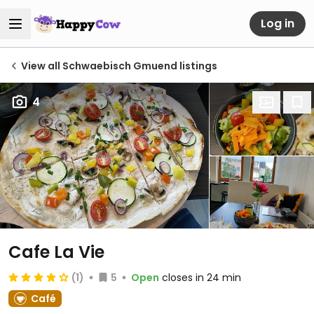
Log in
View all Schwaebisch Gmuend listings
4
Cafe La Vie
(1)
5
Open
closes in 24 min
Café