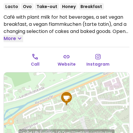
Lacto
Ovo
Take-out
Honey
Breakfast
Café with plant milk for hot beverages, a set vegan
breakfast, a vegan flammkuchen (tarte tatin), and a
changing selection of cakes and baked goods.
Open
Mon-Sat 09:00-18:00, Sun 13:00-21:00.
More
Call
Website
Instagram
Leaflet
|
Protomaps
|
© OpenStreetMap
contributors