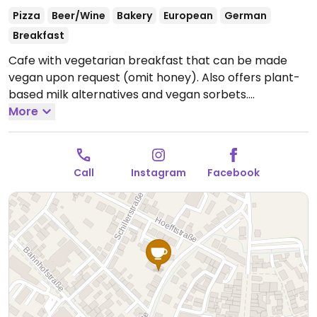
Pizza
Beer/Wine
Bakery
European
German
Breakfast
Cafe with vegetarian breakfast that can be made
vegan upon request (omit honey). Also offers plant-
based milk alternatives and vegan sorbets.
Companion animal friendly.
More
Open Tue-Fri 09:00-19:00,
Sat 09:00-20:00, Sun 09:00-19:00.
Call
Instagram
Facebook