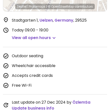
Leaflet
|
Protomaps
|
© OpenStreetMap
contributors
Stadtgarten 1
,
Uelzen
,
Germany
,
29525
Today
09:00 - 19:00
View all open hours
Outdoor seating
Wheelchair accessible
Accepts credit cards
Free Wi-Fi
Last update on 27 Dec 2024 by
ÖzlemSa
Update business info