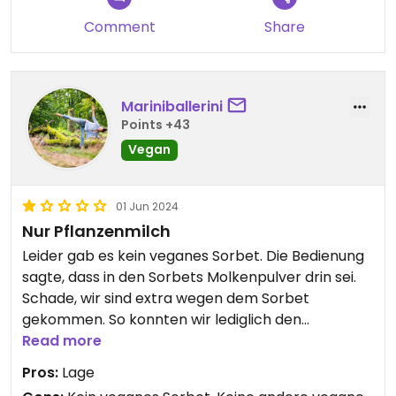
Comment
Share
Mariniballerini
Points +43
Vegan
01 Jun 2024
Nur Pflanzenmilch
Leider gab es kein veganes Sorbet. Die Bedienung
sagte, dass in den Sorbets Molkenpulver drin sei.
Schade, wir sind extra wegen dem Sorbet
gekommen. So konnten wir lediglich den
Cappuccino mit pflanzlicher Milch trinken.
Read more
Pros:
Lage