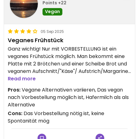
Points +22
Vegan
05 Sep 2025
Veganes Frühstück
Ganz wichtig! Nur mit VORBESTELLUNG ist ein
veganes Frühstück möglich. Man bekommt eine
Platte mit 2 Brötchen und einer Scheibe Brot und
veganem Aufschnitt/"Käse"/ Aufstrich/Margarine
und Marmelade, dazu gibt es Obst und Gemüse.
Read more
Kaffee-und - variationen kann man mit
Pros:
Vegane Alternativen variieren, Das vegan
Hafermilch dazu bestellen.
nach Vorbestellung möglich ist, Hafermilch als als
Alternative
Cons:
Das Vorbestellung nötig ist, keine
Spontanität mög