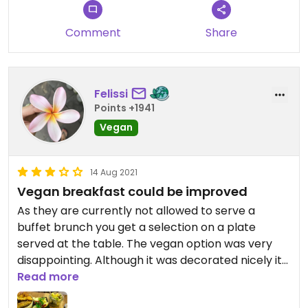
Comment
Share
Felissi
Points +1941
Vegan
14 Aug 2021
Vegan breakfast could be improved
As they are currently not allowed to serve a
buffet brunch you get a selection on a plate
served at the table. The vegan option was very
disappointing. Although it was decorated nicely it
was a boring piece of tofu, a slice of Aldi sausage
Read more
(which I like) and two homemade spreads which I