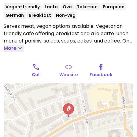
Vegan-friendly
Lacto
Ovo
Take-out
European
German
Breakfast
Non-veg
Serves meat, vegan options available. Vegetarian
friendly cafe offering breakfast and a la carte lunch
menu of paninis, salads, soups, cakes, and coffee. On
the weekend a breakfast buffet is available with
More
reservation required. Light vintage and industrial
interior and a wood oven. Accepts EC cards.
Open
Tue-Sun 10:00-19:00.
Call
Website
Facebook