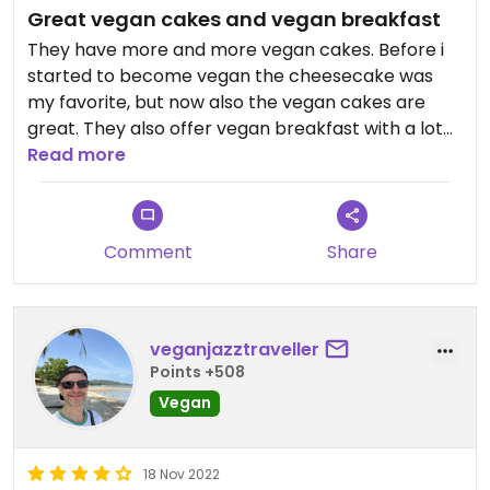
Great vegan cakes and vegan breakfast
They have more and more vegan cakes. Before i
started to become vegan the cheesecake was
my favorite, but now also the vegan cakes are
great. They also offer vegan breakfast with a lot
of homemade spreads. Check it out!
Read more
Comment
Share
veganjazztraveller
Points +508
Vegan
18 Nov 2022