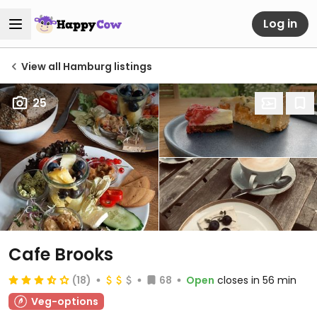
Log in
View all Hamburg listings
25
Cafe Brooks
(18)
68
Open
closes in 56 min
Veg-options