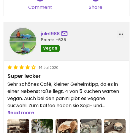
Comment
Share
jule1988
Points +635
Vegan
14 Jul 2020
Super lecker
Sehr schönes Café, kleiner Geheimtipp, da es in
einer Nebenstraße liegt. 4 von 5 Kuchen warten
vegan. Auch bei den panini gibt es vegane
auswahl. Zum Kaffee haben sie Soja- und
Hafermilch. Auch die Location ist echt niedlich.
Read more
Wäre es möglich, würde ich 5 Sterne geben :)