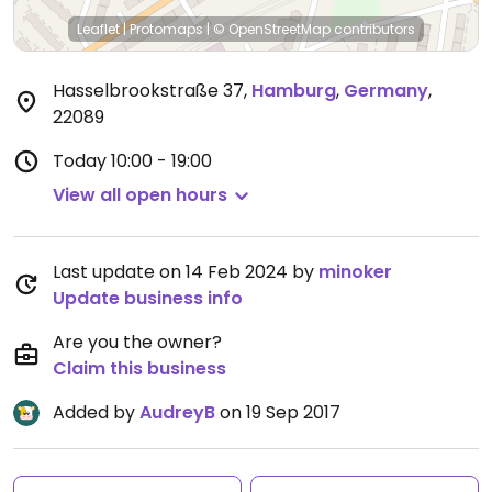
Leaflet
|
Protomaps
|
© OpenStreetMap
contributors
Hasselbrookstraße 37
,
Hamburg
,
Germany
,
22089
Today
10:00 - 19:00
View all open hours
Last update on 14 Feb 2024 by
minoker
Update business info
Are you the owner?
Claim this business
Added by
AudreyB
on 19 Sep 2017