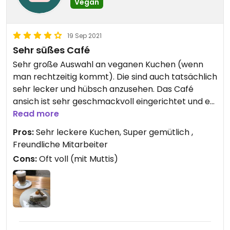
Vegan
19 Sep 2021
Sehr süßes Café
Sehr große Auswahl an veganen Kuchen (wenn
man rechtzeitig kommt). Die sind auch tatsächlich
sehr lecker und hübsch anzusehen. Das Café
ansich ist sehr geschmackvoll eingerichtet und es
arbeiten sehr nette Leute dort. Oft sehr voll, aber
Read more
draußen bekommt man meistens noch nen Platz.
Pros:
Sehr leckere Kuchen, Super gemütlich ,
Fürs Frühstück sollte man nen Tisch reservieren,
Freundliche Mitarbeiter
sonst wirds schwer.
Cons:
Oft voll (mit Muttis)
Der Kaffee ist manchmal nicht besonders heiss,
und der große Cappuccino würde woanders wohl
eher ein kleiner sein, aber alles in allem ein Café
das sich lohnt! Ich gehe sehr gern dort hin!