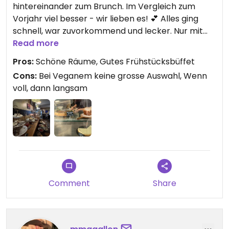
hintereinander zum Brunch. Im Vergleich zum
Vorjahr viel besser - wir lieben es! 💕 Alles ging
schnell, war zuvorkommend und lecker. Nur mit
dem Nachschub beim Buffet muss man immer
Read more
noch lange warten.
Pros:
Schöne Räume, Gutes Frühstücksbüffet
Cons:
Bei Veganem keine grosse Auswahl, Wenn
Updated from previous review on 2026-03-07
voll, dann langsam
Comment
Share