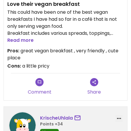
Love their vegan breakfast
This could have been one of the best vegan
breakfasts I have had so far in a café that is not
only serving vegan food.
Breakfast includes various spreads, toppings,
veggies, tofu and a fresh fruit salad with roasted
Read more
sunflower seeds. Everything super fresh and tasty.
Pros:
great vegan breakfast , very friendly , cute
The homemade spreads and marmelade were
place
especially amazing and the waitress explained
Cons:
a little pricy
what they were made of when serving.
Super friendly staff, not a cheap place, but the
breakfast was worth every penny.
No picture, because I was so hungry and it tasted
Comment
Share
too good 😋
PS: and this was another great discovery through
Happy Cow - thanks 🙏
KrischeUhlala
Points +34