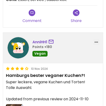
den Kaffee erhalten haben. Auch viele andere
Gäste haben sich beschwert, dass sie ihre
Getränke immer noch nicht erhalten haben.
Definitiv nicht zu empfehlen. Da gibt es eine
Comment
Share
Vielzahl anderer toller veganer Cafés in Hamburg
mit einer viel besseren Auswahl, sauberem
Geschirr und tollem Service.
AnniHH1
Points +180
Vegan
10 Nov 2024
Hamburgs bester veganer Kuchen?!
Super leckere, vegane Kuchen und Torten!
Tolle Auswahl.
Updated from previous review on 2024-11-10