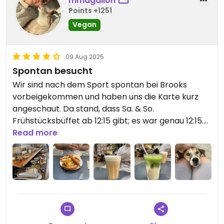
mmagallon
Points +1251
Vegan
09 Aug 2025
Spontan besucht
Wir sind nach dem Sport spontan bei Brooks
vorbeigekommen und haben uns die Karte kurz
angeschaut. Da stand, dass Sa. & So.
Frühstücksbüffet ab 12:15 gibt; es war genau 12:15.
Haben uns draussen hingesetzt und das schöne
Read more
Wetter beim tollen Essen und Getränken
genossen. Schönes Café in ruhiger Umgebung.
PS.: Die Getränke haben auf sich warten lassen.