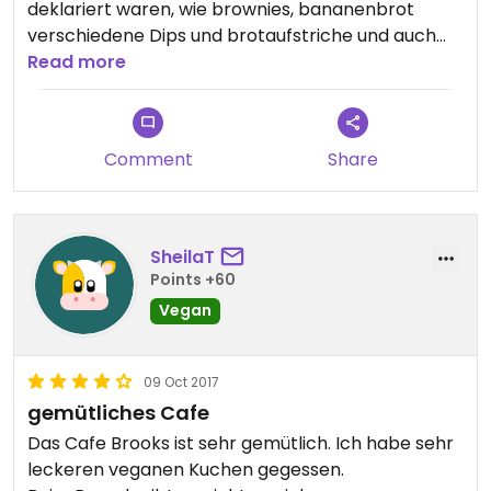
deklariert waren, wie brownies, bananenbrot
verschiedene Dips und brotaufstriche und auch
das ein oder andere warme.
Read more
Comment
Share
SheilaT
Points +60
Vegan
09 Oct 2017
gemütliches Cafe
Das Cafe Brooks ist sehr gemütlich. Ich habe sehr
leckeren veganen Kuchen gegessen.