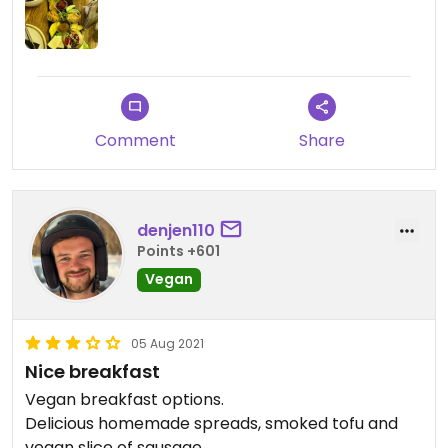
didn‘t really like. No scrambled tofu instead of
eggs or anything else hot which I expect at a
brunch for 18€ (without drinks except a glas of
orange juice). For vegetarians the choice of
cheese looked much better, but still not
extraordinary.
Comment
Share
denjen110
Points +601
Vegan
05 Aug 2021
Nice breakfast
Vegan breakfast options.
Delicious homemade spreads, smoked tofu and
vegan slice of sausage.