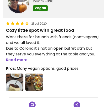
Points +390
Vegan
21 Jul 2020
Cozy little spot with great food
Went there for brunch with friends (non-vegans)
and we all loved it.
Due to Corona it's not an open buffet atm but
they serve you everything at the table and you
can ask for refill any time. Great selection of
Read more
savoury and sweet things and cake for dessert.
Pros:
Many vegan options, good prices
They also had a great variety of cakes (at least
half of them were vegan) which I will definitely try
another day.
Lovely and helpful staff as well.