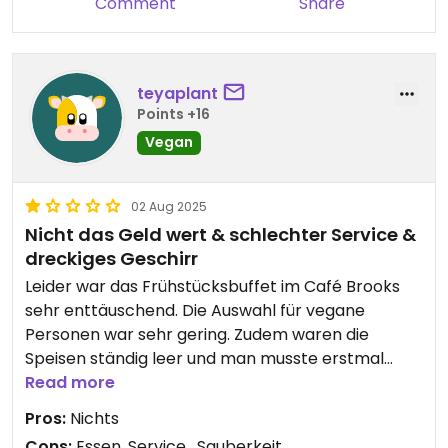
Comment
Share
teyaplant
Points +16
Vegan
02 Aug 2025
Nicht das Geld wert & schlechter Service &
dreckiges Geschirr
Leider war das Frühstücksbuffet im Café Brooks
sehr enttäuschend. Die Auswahl für vegane
Personen war sehr gering. Zudem waren die
Speisen ständig leer und man musste erstmal
warten bis es wieder aufgefüllt wurde. Das
Read more
Geschirr war durchweg dreckig und der Service
Pros:
Nichts
schlecht. Wir haben bereits aufgegessen als wir
Cons:
Essen, Service , Sauberkeit