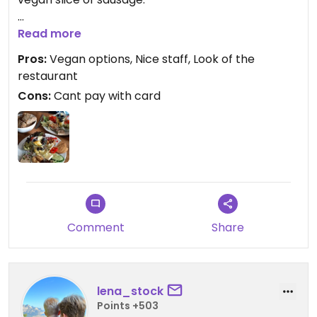
It wasn't possible to pay by card, so I needed to go
Read more
to an ATM machine to withdraw money. I hate
Pros:
Vegan options, Nice staff, Look of the
that it is not possible to pay with card in some
restaurant
German places.
Cons:
Cant pay with card
Comment
Share
lena_stock
Points +503