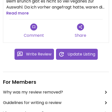
Beim Brunch gibt es nicht so viel veganes zur
Auswahl. Da ich vorher angefragt hatte, waren die
Mitarbeiterinnen aber sehr bemüht und ich habe
Read more
ein extra Rühr-Tofu bekommen. Alles war sehr
lecker.
Comment
Share
Write Review
Update Listing
For Members
Why was my review removed?
Guidelines for writing a review