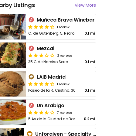
arby Listings
View More
Muñeca Brava Winebar
1 review
C. de Gutenberg, 5, Retiro
0.1 mi
Mezcal
3 reviews
35 C de Narciso Serra
0.1 mi
LAIB Madrid
1 review
Paseo de la R. Cristina, 30
0.1 mi
Un Arabigo
7 reviews
5 Av de la Ciudad de Barcelona
0.2 mi
Unforgiven - Specialty Coffee Lab & Roastery