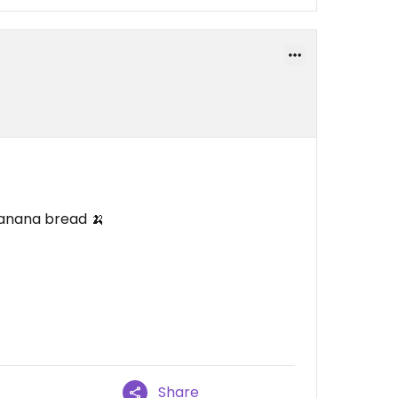
banana bread 🍌
Share