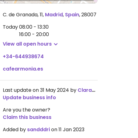
C. de Granada, 11
,
Madrid
,
Spain
,
28007
Today
08:00 - 13:30
16:00 - 20:00
View all open hours
+34-644938674
cafearmonia.es
Last update on 31 May 2024 by
Clara_D_M
Update business info
Are you the owner?
Claim this business
Added by
sandddri
on 11 Jan 2023