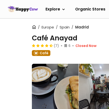
Explore
Organic Stores
Europe
Spain
Madrid
Café Anayad
(7)
6
Closed Now
Café