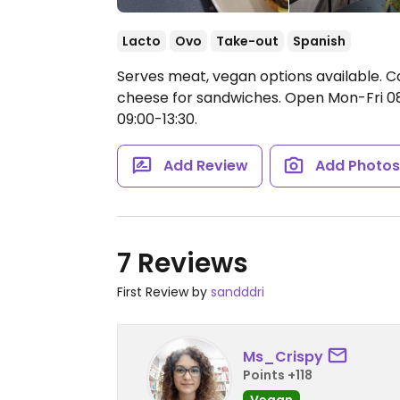
Lacto
Ovo
Take-out
Spanish
Serves meat, vegan options available. C
cheese for sandwiches.
Open Mon-Fri 08
09:00-13:30.
Add Review
Add Photo
7 Reviews
First Review by
sandddri
Ms_Crispy
Points +118
Vegan