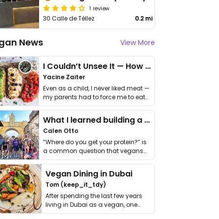
1 review
30 Calle de Téllez
0.2 mi
gan News
View More
I Couldn’t Unsee It — How Thailand Turned My Beliefs Into Action⁠
Yacine Zaiter
Even as a child, I never liked meat —
my parents had to force me to eat
it. I …
What I learned building a queer vegan travel brand
Calen Otto
“Where do you get your protein?” is
a common question that vegans
get asked. …
Vegan Dining in Dubai
Tom (keep_it_tdy)
After spending the last few years
living in Dubai as a vegan, one
thing has …