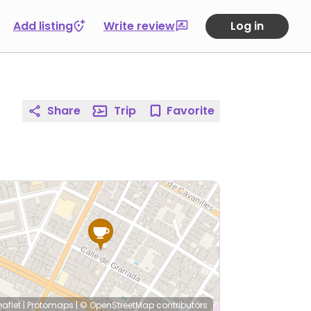
Add listing
Write review
Log in
Share
Trip
Favorite
eaflet
|
Protomaps
|
© OpenStreetMap
contributors