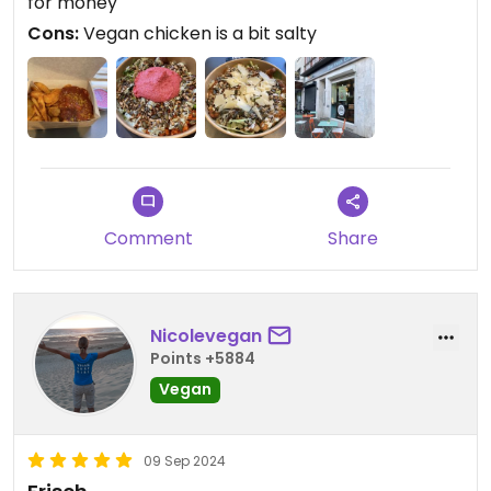
for money
Cons:
Vegan chicken is a bit salty
Comment
Share
Nicolevegan
Points +5884
Vegan
09 Sep 2024