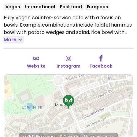
Vegan
International
Fast food
European
Fully vegan counter-service cafe with a focus on
bowls. Example combinations include falafel hummus
bowl with potato wedges and salad, rice bowl with
oven vegetables, pasta salad and more. Mostly take
More
away, limited seating available. Reported open March
2024.
Open Mon-Sat 11:00-21:00, Sun 17:00-21:00.
Website
Instagram
Facebook
Leaflet
|
Protomaps
|
© OpenStreetMap
contributors