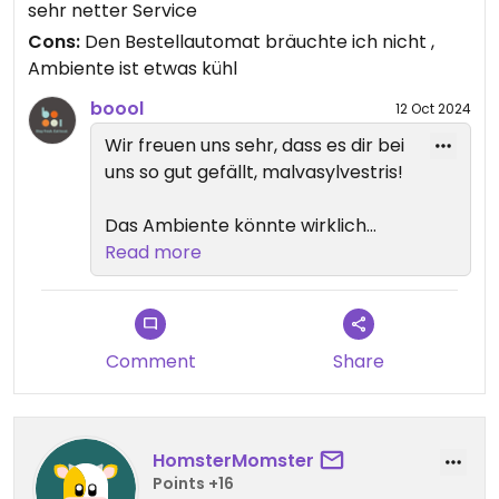
sehr netter Service
Cons:
Den Bestellautomat bräuchte ich nicht ,
Ambiente ist etwas kühl
boool
12 Oct 2024
Wir freuen uns sehr, dass es dir bei
uns so gut gefällt, malvasylvestris!
Das Ambiente könnte wirklich
noch etwas Deko gebrauchen; wir
Read more
überlegen uns da mal was 8-l
Comment
Share
HomsterMomster
Points +16