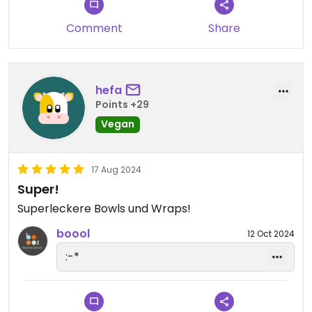
Comment
Share
hefa
Points +29
Vegan
17 Aug 2024
Super!
Superleckere Bowls und Wraps!
boool
12 Oct 2024
:-*