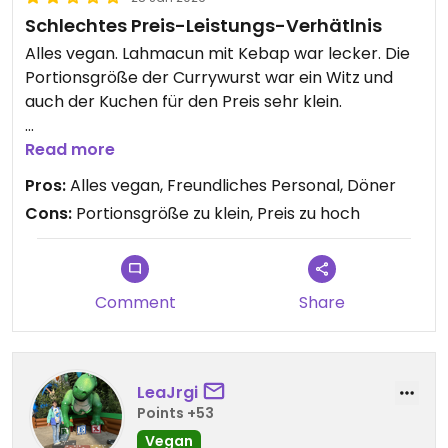
google maps says the entrance is accessible but
there are stairs at the front door. maybe they
Schlechtes Preis-Leistungs-Verhätlnis
have a ramp? ♿❔there is no toilet but across the
Alles vegan. Lahmacun mit Kebap war lecker. Die
street is the library and they usually don't mind
Portionsgröße der Currywurst war ein Witz und
strangers to use their restroom
auch der Kuchen für den Preis sehr klein.
Personal war freundlich. Kebap/Lahmacun würde
Read more
ich dort nochmal holen.
Pros:
Alles vegan, Freundliches Personal, Döner
Nachtrag: Lahmacun mit Kebab war beim zweiten
Cons:
Portionsgröße zu klein, Preis zu hoch
Mal auch viel zu wenig :(
Hoffe der Laden verbessert sein Preis-Leistungs-
Verhältnis noch, denn ein veganer Laden würde
Comment
Share
der Gegend gut tun :D
Updated from previous review on 2025-12-26
LeaJrgi
Points +53
Vegan