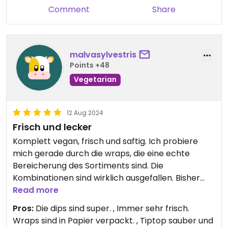
Comment
Share
malvasylvestris
Points +48
Vegetarian
12 Aug 2024
Frisch und lecker
Komplett vegan, frisch und saftig. Ich probiere
mich gerade durch die wraps, die eine echte
Bereicherung des Sortiments sind. Die
Kombinationen sind wirklich ausgefallen. Bisher
habe ich noch nichts gefunden, was mir nicht
Read more
geschmeckt hätte.
Pros:
Die dips sind super. , Immer sehr frisch.
Wraps sind in Papier verpackt. , Tiptop sauber und