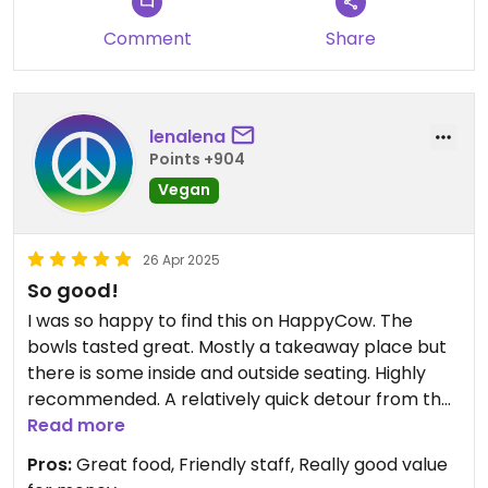
Comment
Share
lenalena
Points +904
Vegan
26 Apr 2025
So good!
I was so happy to find this on HappyCow. The
bowls tasted great. Mostly a takeaway place but
there is some inside and outside seating. Highly
recommended. A relatively quick detour from the
highway too.
Read more
Pros:
Great food, Friendly staff, Really good value
Updated from previous review on 2025-01-25