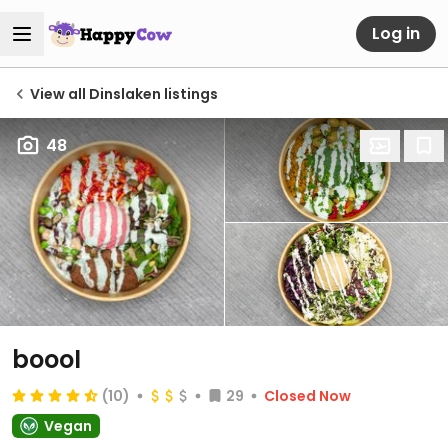
Log in
View all Dinslaken listings
48
boool
(10)
29
Closed Now
Vegan