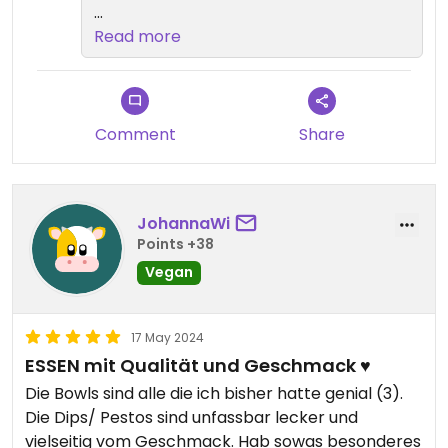
Leider geben die Räumlichkeiten es
Read more
nicht her, unseren Gästen ein WC
anzubieten. Aber kleiner Tipp:
Gegenüber in der Bib findest du
WCs :P
Comment
Share
JohannaWi
Points +38
Vegan
17 May 2024
ESSEN mit Qualität und Geschmack ♥️
Die Bowls sind alle die ich bisher hatte genial (3).
Die Dips/ Pestos sind unfassbar lecker und
vielseitig vom Geschmack. Hab sowas besonderes