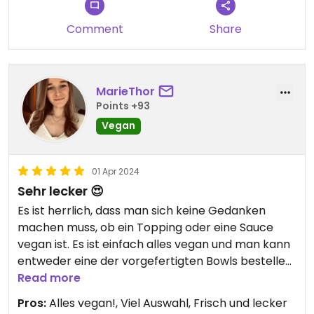
Comment
Share
MarieThor
Points +93
Vegan
01 Apr 2024
Sehr lecker 😍
Es ist herrlich, dass man sich keine Gedanken
machen muss, ob ein Topping oder eine Sauce
vegan ist. Es ist einfach alles vegan und man kann
entweder eine der vorgefertigten Bowls bestellen
oder sich alle Komponenten selbst
Read more
zusammenstellen 🤗
Pros:
Alles vegan!, Viel Auswahl, Frisch und lecker