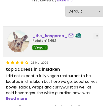
First Review by
MarieThor
_the_kangaroo_
Points +13492
Vegan
23 Mar 2026
top address in dinslaken
i did not expect a fully vegan restaurant to be
located in dinslaken but here we go. boool serves
bowls, salads, wraps and currywurst as well as
cold beverages. the white guardian bowl was
tasty and filling, i think the price of 10,40€ is
Read more
absolutely justified.