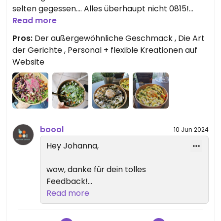
selten gegessen.... Alles überhaupt nicht 0815!
Lohnt sich vorbei zu schauen. Das Personal ist
Read more
auch unfassbar freundlich.
Pros:
Der außergewöhnliche Geschmack , Die Art
Man kann auch eigene Bowls kreieren auf der
der Gerichte , Personal + flexible Kreationen auf
Homepage.
Website
Und toll zu wissen, dass der Laden einen eigenen
Lieferdienst hat unnnndddd auf Lieferando
zufinden ist. Preis der bowls liegt zwischen 12 € und
15€ ist immer ne Grosse portion! 😍
boool
10 Jun 2024
Hey Johanna,
wow, danke für dein tolles
Feedback!
Was bei den "Pros" noch fehlt:
Read more
unsere außergewöhnlich tollen
Gäste :))