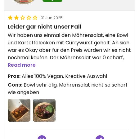
01 Jun 2025
Leider gar nicht unser Fall
Wir haben uns einmal den Möhrensalat, eine Bowl
und Kartoffelecken mit Currywurst geholt. An sich
war es Okay aber für den Preis würden wir es nicht
nochmal kaufen. Der Möhrensalat war 0 scharf,
die Bowl sehr ölig und die Currywurst sehr bissfest.
Read more
Für uns wars leider nichts würde aber jetzt nicht
Pros:
Alles 100% Vegan, Kreative Auswahl
abraten dort zu bestellen. An sich finde ich ein rein
Cons:
Bowl sehr ölig, Möhrensalat nicht so scharf
Veganes lokal in Dinslaken super und hoffe dass
wie angeben
andere mehr daran gefallen finden.😄