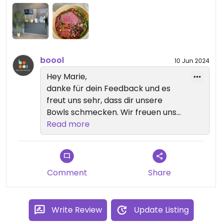
boool
10 Jun 2024
Hey Marie,
danke für dein Feedback und es
freut uns sehr, dass dir unsere
Bowls schmecken. Wir freuen uns
auf deinen nächsten Besuch! :)
Read more
Comment
Share
Write Review
Update Listing