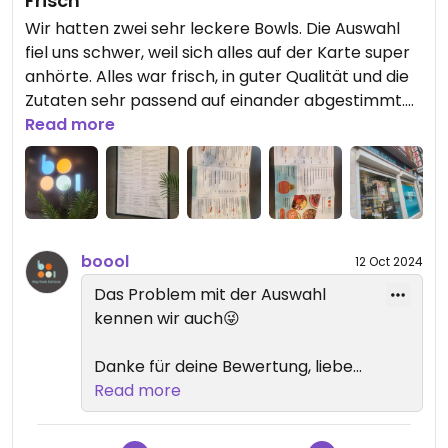
Frisch
Wir hatten zwei sehr leckere Bowls. Die Auswahl
fiel uns schwer, weil sich alles auf der Karte super
anhörte. Alles war frisch, in guter Qualität und die
Zutaten sehr passend auf einander abgestimmt.
Das Personal war sehr freundlich und hilfsbereit
Read more
und hat uns prima beraten.
boool
12 Oct 2024
Das Problem mit der Auswahl
kennen wir auch😜
Danke für deine Bewertung, liebe
Nicole
Read more