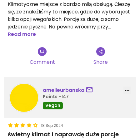
Klimatyczne miejsce z bardzo miłą obsługą. Cieszę
się, że znaleźliśmy to miejsce, gdzie do wyboru jest
kilka opcji wegańskich. Porcję są duże, a samo
jedzenie pyszne. Na pewno wrócimy przy
następnej okazji.
Read more
Comment
Share
amelieurbanska
Points +147
Vegan
18 Sep 2024
świetny klimat i naprawdę duże porcje