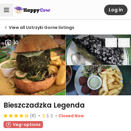
Log in
View all Ustrzyki Gorne listings
10
Bieszczadzka Legenda
(8)
Closed Now
Veg-options