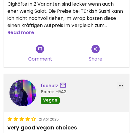
Cigköfte in 2 Varianten sind lecker wenn auch
eher wenig Salat. Die Preise bei Türkish Sushi kann
ich nicht nachvollziehen, im Wrap kosten diese
einen kräftigen Aufpreis im Vergleich zum
Noriblatt und die Zutaten sind leider nicht wie
Read more
beschrieben (zum Beispiel werden aus gegrillten
Pilzen leider billigste Dosenchampignons oder
Dosenspargel bei einer anderen Sorte). Ist ja ne
Comment
Share
nette Idee aber irgendwie passt die Qualität nicht,
deshalb kauft es auch kaum einer, deshalb weiss
das Personal auch nicht, wie man die macht und
deshalb fehlen Zutaten … ein Teufelskreis.
fschulz
Leider auch kein veganer Ayran.
Points +942
Vegan
21 Apr 2025
very good vegan choices