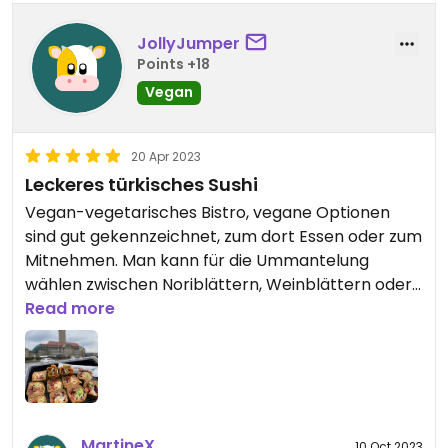
JollyJumper
Points +18
Vegan
20 Apr 2023
Leckeres türkisches Sushi
Vegan-vegetarisches Bistro, vegane Optionen
sind gut gekennzeichnet, zum dort Essen oder zum
Mitnehmen. Man kann für die Ummantelung
wählen zwischen Noriblättern, Weinblättern oder
Wrap. Ich fand es sehr lecker. Werde bestimmt
Read more
nochmal hingehen.
MartineX
10 Oct 2023