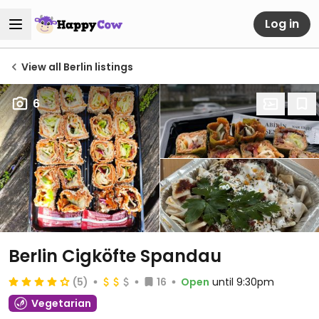
Log in
View all Berlin listings
6
Berlin Cigköfte Spandau
(5)
16
Open
until 9:30pm
Vegetarian