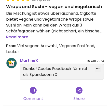
Wraps und Sushi - vegan und vegetarisch
Die Mischung ist etwas überraschend. Cigköfte
bietet vegane und vegetarische Wraps sowie
Sushi an. Man kann bei den Wraps aus 3
Schärfegraden wählen (nicht scharf, ein bisschen
scharf und sehr scharf). Auf die Wraps kommen
Read more
keine Zwiebeln, was mir sehr gelegen kommt :).
Pros:
Viel vegane Auswahl , Veganes Fastfood,
Minzblätter sorgen für einen ungewohnten
Lecker
Geschmack, ich kann daran aber nichts
Schlechtes finden. Sehr lecker, schnell fertig und
MartineX
10 Oct 2023
fairer Preis. Wraps ca. 5-6,50€. Achtung: Nach
Danke! Cooles Feedback für mich
unten wird's etwas suppig, daher gut auf eure
als Spandauerin X
Klamotten achten.
Comment
Share