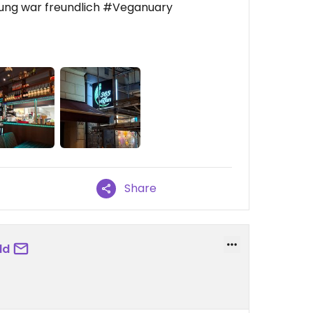
nung war freundlich #Veganuary
Share
ld