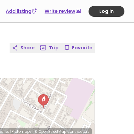
Add listing
Write review
Log in
Share
Trip
Favorite
eaflet
|
Protomaps
|
© OpenStreetMap
contributors