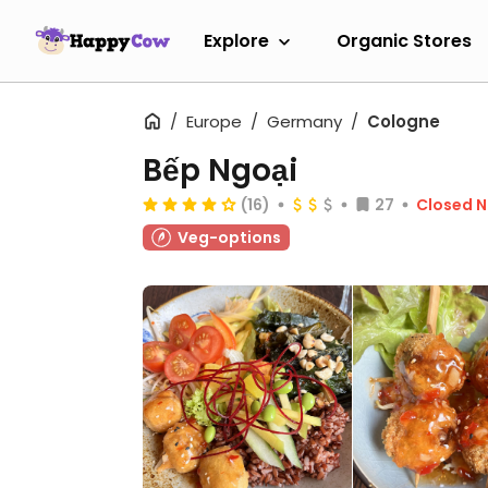
Explore
Organic Stores
Europe
Germany
Cologne
Bếp Ngoại
(16)
27
Closed 
Veg-options