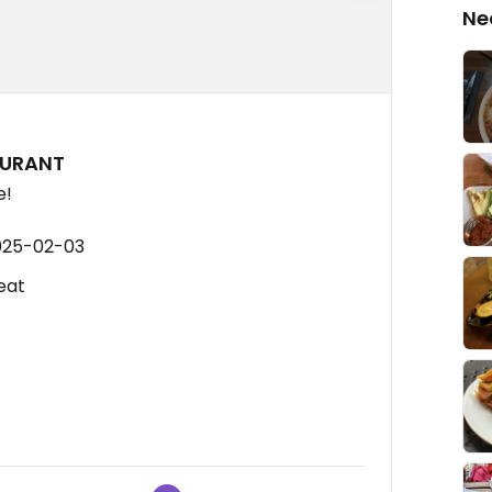
Ne
AURANT
e!
025-02-03
eat