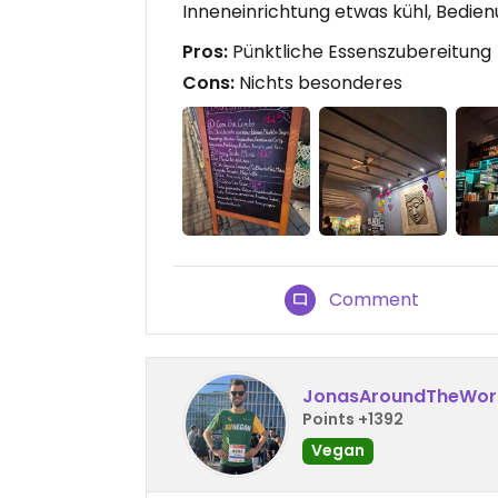
Inneneinrichtung etwas kühl, Bedie
Pros:
Pünktliche Essenszubereitung
Cons:
Nichts besonderes
Comment
JonasAroundTheWor
Points +1392
Vegan