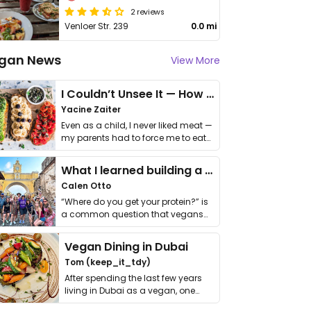
2 reviews
Venloer Str. 239
0.0 mi
gan News
View More
I Couldn’t Unsee It — How Thailand Turned My Beliefs Into Action⁠
Yacine Zaiter
Even as a child, I never liked meat —
my parents had to force me to eat
it. I …
What I learned building a queer vegan travel brand
Calen Otto
“Where do you get your protein?” is
a common question that vegans
get asked. …
Vegan Dining in Dubai
Tom (keep_it_tdy)
After spending the last few years
living in Dubai as a vegan, one
thing has …