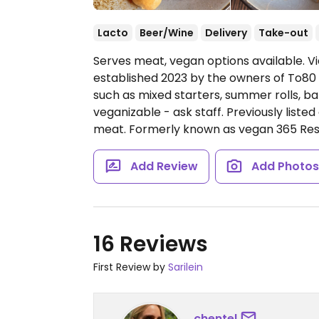
Lacto
Beer/Wine
Delivery
Take-out
Serves meat, vegan options available. V
established 2023 by the owners of To80 
such as mixed starters, summer rolls, b
veganizable - ask staff. Previously list
meat. Formerly known as vegan 365 Res
Add Review
Add Photo
16 Reviews
First Review by
Sarilein
chentel