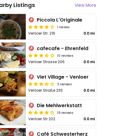
arby Listings
View More
Piccola L'Originale
1 review
Venloer Str. 216
0.0 mi
cafecafe - Ehrenfeld
10 reviews
Venloer Strasse 206
0.0 mi
Viet Village - Venloer
3 reviews
Venloer Straße 235
0.0 mi
Die Mehlwerkstatt
18 reviews
Venloer Str 202
0.0 mi
Café Schwesterherz