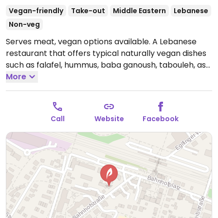
Vegan-friendly
Take-out
Middle Eastern
Lebanese
Non-veg
Serves meat, vegan options available. A Lebanese
restaurant that offers typical naturally vegan dishes
such as falafel, hummus, baba ganoush, tabouleh, as
well as a hot dish of the day. Ask staff to ensure if the
More
sauces are vegan. Reported to serve meat May 2023.
Open Mon-Sat 11:30-21:30.
Closed Sun.
Call
Website
Facebook