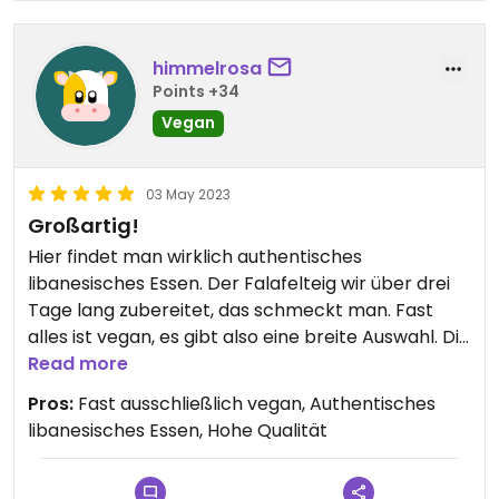
himmelrosa
Points +34
Vegan
03 May 2023
Großartig!
Hier findet man wirklich authentisches
libanesisches Essen. Der Falafelteig wir über drei
Tage lang zubereitet, das schmeckt man. Fast
alles ist vegan, es gibt also eine breite Auswahl. Die
dort arbeitenden sind sehr sympathisch und
Read more
beraten einen gerne. Es gibt Sandwiches,
Pros:
Fast ausschließlich vegan, Authentisches
libanesische Pizza und Telle mit allem für ein bis
libanesisches Essen, Hohe Qualität
vier Personen.
Es ist eher eine Bistroatmosphäre, aber trotzdem
gemütlich.