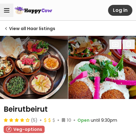
Log in
View all Haar listings
Beirutbeirut
(5)
10
Open
until 9:30pm
Veg-options