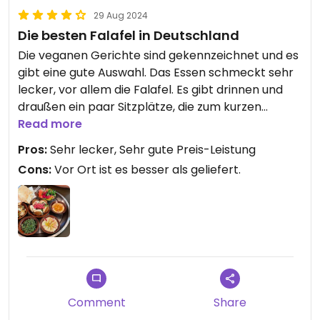
29 Aug 2024
Die besten Falafel in Deutschland
Die veganen Gerichte sind gekennzeichnet und es
gibt eine gute Auswahl. Das Essen schmeckt sehr
lecker, vor allem die Falafel. Es gibt drinnen und
draußen ein paar Sitzplätze, die zum kurzen
Verweilen geeignet sind. Die Mitarbeiter sind sehr
Read more
nett.
Pros:
Sehr lecker, Sehr gute Preis-Leistung
Cons:
Vor Ort ist es besser als geliefert.
Updated from previous review on 2024-08-29
Comment
Share