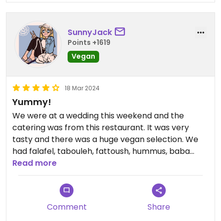
SunnyJack
Points +1619
Vegan
18 Mar 2024
Yummy!
We were at a wedding this weekend and the
catering was from this restaurant. It was very
tasty and there was a huge vegan selection. We
had falafel, tabouleh, fattoush, hummus, baba
ganoush and vegetable stew, among other things.
Read more
Comment
Share