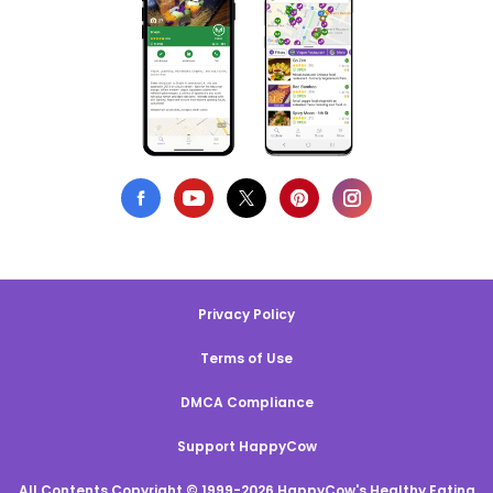
Privacy Policy
Terms of Use
DMCA Compliance
Support HappyCow
All Contents Copyright © 1999-2026 HappyCow's Healthy Eating