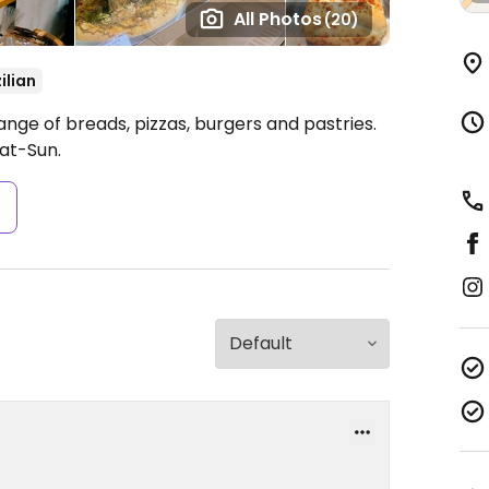
All Photos
(20)
ilian
ange of breads, pizzas, burgers and pastries.
at-Sun.
s