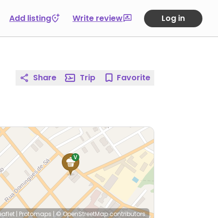
Add listing
Write review
Log in
Share
Trip
Favorite
eaflet
|
Protomaps
|
© OpenStreetMap
contributors