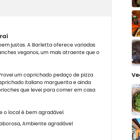
raí
m justas. A Barletta oferece variadas
lanches veganos, um mais atraente que o
Ve
Provei um caprichado pedaço de pizza
prichado italiano marguerita e ainda
brioches que levei para comer em casa
e o local é bem agradável.
aborosa, Ambiente agradável