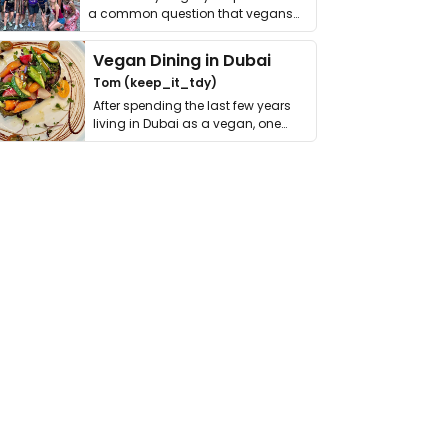
a common question that vegans
get asked. …
Vegan Dining in Dubai
Tom (keep_it_tdy)
After spending the last few years
living in Dubai as a vegan, one
thing has …