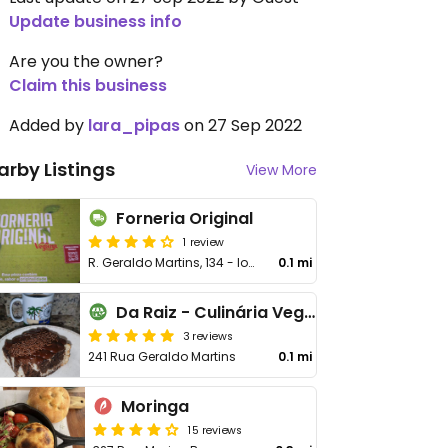
Update business info
Are you the owner?
Claim this business
Added by
lara_pipas
on 27 Sep 2022
arby Listings
View More
Forneria Original
1 review
R. Geraldo Martins, 134 - loja 101 - Icaraí
0.1 mi
Da Raiz - Culinária Vegana
3 reviews
241 Rua Geraldo Martins
0.1 mi
Moringa
15 reviews