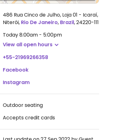
486 Rua Cinco de Julho, Loja 01 - Icaraí,
Niterói
,
Rio De Janeiro
,
Brazil
,
24220-111
Today
8:00am - 5:00pm
View all open hours
+55-21969266358
Facebook
Instagram
Outdoor seating
Accepts credit cards
Last update on 27 Sep 2022 by Guest