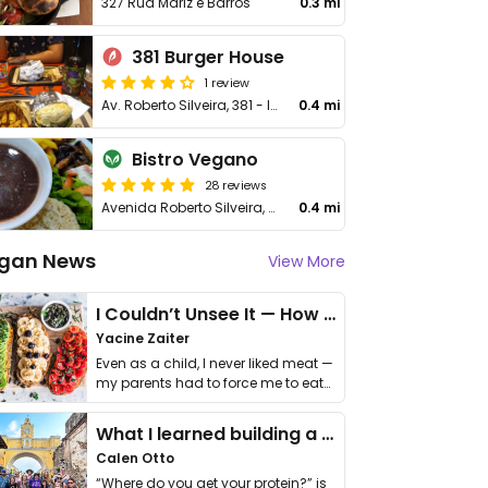
327 Rua Mariz e Barros
0.3 mi
381 Burger House
1 review
Av. Roberto Silveira, 381 - Icaraí
0.4 mi
Bistro Vegano
28 reviews
Avenida Roberto Silveira, 366
0.4 mi
gan News
View More
I Couldn’t Unsee It — How Thailand Turned My Beliefs Into Action⁠
Yacine Zaiter
Even as a child, I never liked meat —
my parents had to force me to eat
it. I …
What I learned building a queer vegan travel brand
Calen Otto
“Where do you get your protein?” is