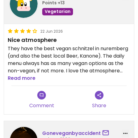
Points +13
Vegetarian
22 Jun 2026
Nice atmosphere
They have the best vegan schnitzel in nuremberg
(and also the best local Beer, Kanone). The daily
menu always has as many vegan options as the
non-vegan, if not more. I love the atmosphere
here, it’s very relaxed and mixed.
Read more
Updated from previous review on 2026-06-22
Comment
Share
Goneveganbyaccident