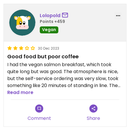
Lolopold
Points +459
Vegan
30 Dec 2023
Good food but poor coffee
I had the vegan salmon breakfast, which took
quite long but was good. The atmosphere is nice,
but the self-service ordering was very slow, took
something like 20 minutes of standing in line. The
coffee was quite watery and the oat milk was
Read more
really not my taste.
Comment
Share