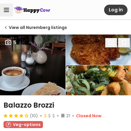
Log in
View all Nuremberg listings
5
Balazzo Brozzi
(10)
21
Closed Now
Veg-options