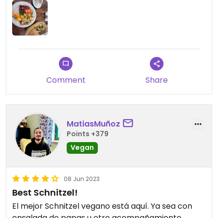
Comment
Share
MatiasMuñoz
Points +379
Vegan
08 Jun 2023
Best Schnitzel!
El mejor Schnitzel vegano está aquí. Ya sea con
ensalada de papas u otro acompañamiento.