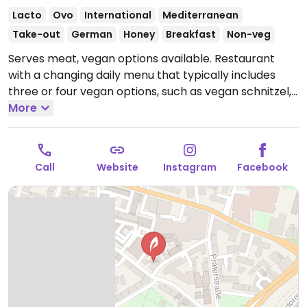
Lacto
Ovo
International
Mediterranean
Take-out
German
Honey
Breakfast
Non-veg
Serves meat, vegan options available. Restaurant
with a changing daily menu that typically includes
three or four vegan options, such as vegan schnitzel,
Indian dal, risotto, chili, hummus, vegan cakes, and
More
plant milk for drinks. Showcases the artwork of local
artists. Card payment possible above €10.
Open
Mon-Sat 09:00-23:00, Sun 09:00-21:00.
Call
Website
Instagram
Facebook