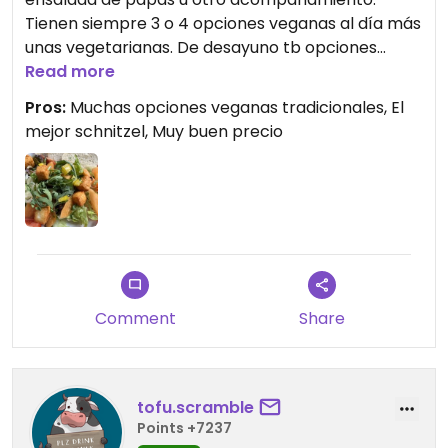
Tienen siempre 3 o 4 opciones veganas al día más
unas vegetarianas. De desayuno tb opciones
veganas y también pasteles. El precio muy bueno
Read more
para la calidad y porciones. Mucho espacio y
Pros:
Muchas opciones veganas tradicionales, El
tienen para sentarse afuera también. Muy muy
mejor schnitzel, Muy buen precio
recomendado.
Comment
Share
tofu.scramble
Points +7237