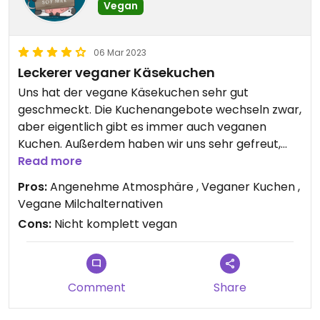
Vegan
06 Mar 2023
Leckerer veganer Käsekuchen
Uns hat der vegane Käsekuchen sehr gut
geschmeckt. Die Kuchenangebote wechseln zwar,
aber eigentlich gibt es immer auch veganen
Kuchen. Außerdem haben wir uns sehr gefreut,
dass die heiße Schoki auch in vegan mit
Read more
Hafermilch möglich war - sehr zu empfehlen.
Pros:
Angenehme Atmosphäre , Veganer Kuchen ,
Wir haben uns vor Ort sehr wohlgefühlt. Im
Vegane Milchalternativen
Sommer ist es sehr schön außen zu sitzen, aber
Cons:
Nicht komplett vegan
auch innen herrscht eine entspannte Stimmung.
Update 19. Februar
Die vegane Schokotorte war sooooo lecker! Sehr
Comment
Share
große Empfehlung😄