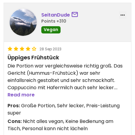
SeitanDude
Points +310
Vegan
28 Sep 2023
Üppiges Frühstück
Die Portion war vergleichsweise richtig groß. Das
Gericht (Hummus-Frühstück) war sehr
einfallsreich gestaltet und sehr schmackhaft.
Cappuccino mit Hafermilch auch sehr lecker.
Wenn man sich ins Café setzt und wartet das
Read more
jemand kommt, wartet man halt. Man muss an der
Pros:
Große Portion, Sehr lecker, Preis-Leistung
Theke bestellen. Das Personal war nicht
super
unfreundlich, aber auch nicht gerade charmant.
Cons:
Nicht alles vegan, Keine Bedienung am
Wegen des absolut überzeugenden Essens gibts
Tisch, Personal kann nicht lächeln
trotzdem gerne 4 Sterne.