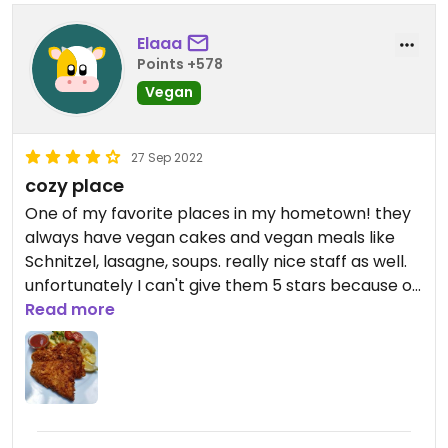
Updated from previous review on 2022-12-07
Elaaa
Points +578
Vegan
27 Sep 2022
cozy place
One of my favorite places in my hometown! they
always have vegan cakes and vegan meals like
Schnitzel, lasagne, soups. really nice staff as well.
unfortunately I can't give them 5 stars because of
the happycow system!
Read more
Updated from previous review on 2022-09-27