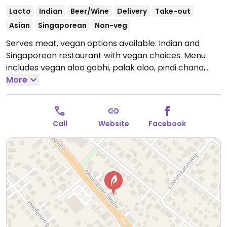
Lacto
Indian
Beer/Wine
Delivery
Take-out
Asian
Singaporean
Non-veg
Serves meat, vegan options available. Indian and
Singaporean restaurant with vegan choices. Menu
includes vegan aloo gobhi, palak aloo, pindi chana,
tofu madras and more.
More
Open Mon-Fri 11:30-23:00, Sat-
Sun 12:00-23:00.
Call
Website
Facebook