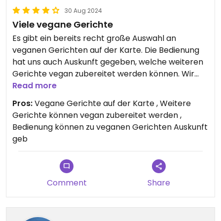
30 Aug 2024
Viele vegane Gerichte
Es gibt ein bereits recht große Auswahl an
veganen Gerichten auf der Karte. Die Bedienung
hat uns auch Auskunft gegeben, welche weiteren
Gerichte vegan zubereitet werden können. Wir
hatten aus Versehen eine Vorspeise bestellt, die
Read more
nicht vegan ist. Darauf wurden wir aufmerksam
Pros:
Vegane Gerichte auf der Karte , Weitere
gemacht und konnten die Bestellung ändern.
Gerichte können vegan zubereitet werden ,
Bedienung können zu veganen Gerichten Auskunft
geb
Comment
Share