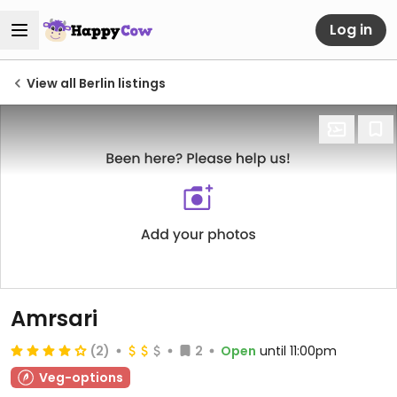
Log in
View all Berlin listings
Amrsari
(2)
2
Open
until 11:00pm
Veg-options