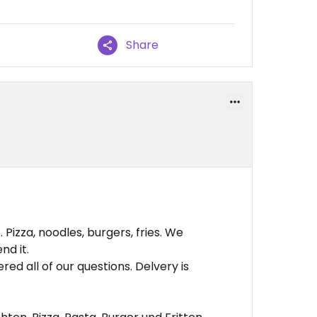
Share
Pizza, noodles, burgers, fries. We
d it.
ed all of our questions. Delvery is