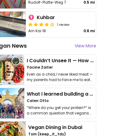
Rudolf-Platte-Weg 7
0.5 mi
Kuhbar
1 review
Am Kai 18
0.6 mi
gan News
View More
I Couldn’t Unsee It — How Thailand Turned My Beliefs Into Action⁠
Yacine Zaiter
Even as a child, I never liked meat —
my parents had to force me to eat
it. I …
What I learned building a queer vegan travel brand
Calen Otto
“Where do you get your protein?” is
a common question that vegans
get asked. …
Vegan Dining in Dubai
Tom (keep_it_tdy)