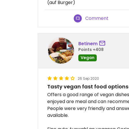
(auf Burger)
Comment
Betinem
Points +408
Vegan
26 Sep 2020
Tasty vegan fast food options
Offers a good range of vegan dishes. 
enjoyed are meal and can recommen
People were very friendly and answer
available.