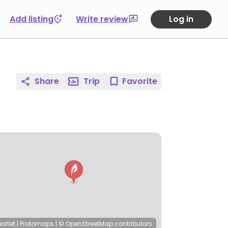
Add listing
Write review
Log in
Share
Trip
Favorite
eaflet
|
Protomaps
|
© OpenStreetMap
contributors