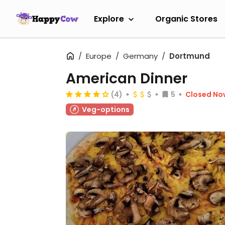
Explore
Organic Stores
Europe
Germany
Dortmund
American Dinner
(4)
5
Closed No
Veg-options