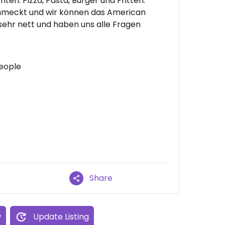
en. Pizza, Pasta, Burger und Fritten.
chmeckt und wir können das American
sehr nett und haben uns alle Fragen
people
Share
w
Update Listing