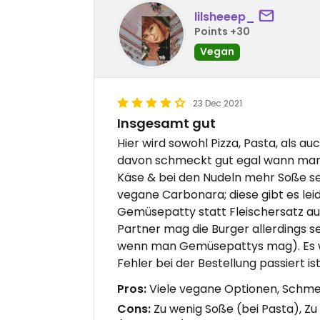
lilsheeep_
Points +30
Vegan
23 Dec 2021
Insgesamt gut
Hier wird sowohl Pizza, Pasta, als a
davon schmeckt gut egal wann man b
Käse & bei den Nudeln mehr Soße se
vegane Carbonara; diese gibt es lei
Gemüsepatty statt Fleischersatz aus S
Partner mag die Burger allerdings seh
wenn man Gemüsepattys mag). Es wir
Fehler bei der Bestellung passiert i
Pros:
Viele vegane Optionen, Schmeck
Cons:
Zu wenig Soße (bei Pasta), Zu