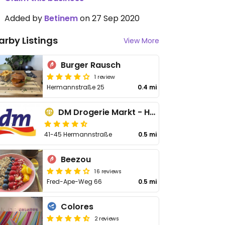
Added by
Betinem
on 27 Sep 2020
arby Listings
View More
Burger Rausch
1 review
Hermannstraße 25
0.4 mi
DM Drogerie Markt - Hermannstraße
41-45 Hermannstraße
0.5 mi
Beezou
16 reviews
Fred-Ape-Weg 66
0.5 mi
Colores
2 reviews