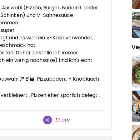
 Auswahl (Pizzen, Burger, Nudeln). Leider
 V-Schinken) und V-Sahnesauce
nommen.
 super.
legt und es wird ein V-Käse verwendet,
 Geschmack hat.
Ve
er fad. Daher bestelle ich immer
 ein wenig nachsalze) find ich's echt
Auswahl 🍕🍝🍔, Pizzaboden , + Knoblauch
rkleinert , Pizzen eher spärlich belegt ,
Share