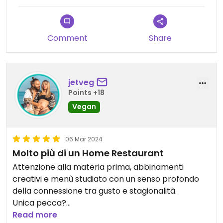
Firenze da provare sicuramente 😉
Comment
Share
jetveg
Points +18
Vegan
06 Mar 2024
Molto più di un Home Restaurant
Attenzione alla materia prima, abbinamenti
creativi e menù studiato con un senso profondo
della connessione tra gusto e stagionalità.
Unica pecca?
Che siamo stati a cena in una serata di pioggia.
Read more