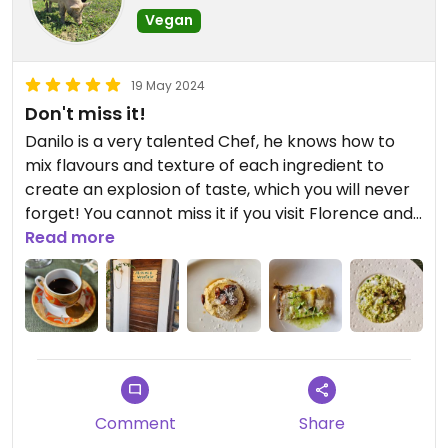
Vegan
19 May 2024
Don't miss it!
Danilo is a very talented Chef, he knows how to
mix flavours and texture of each ingredient to
create an explosion of taste, which you will never
forget! You cannot miss it if you visit Florence and
if you live in the nearby this is a must! Thank you
Read more
Danilo!
Comment
Share