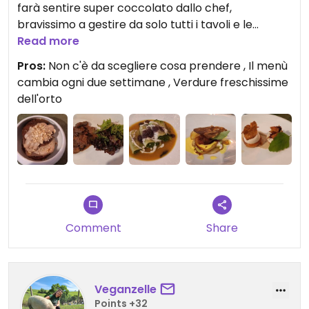
farà sentire super coccolato dallo chef,
bravissimo a gestire da solo tutti i tavoli e le
preparazioni. Il menù cambia ogni due settimane e
Read more
segue la stagionalità delle verdure, che sono colte
Pros:
Non c'è da scegliere cosa prendere , Il menù
freschissime dall'orto del ristorante o da un orto lì
cambia ogni due settimane , Verdure freschissime
vicino. Mangiare cibo così speciale in una location
dell'orto
così verde e curata è veramente un'esperienza da
fare. Ci tornerò sicuramente per gustare altre
prelibatezze.
Comment
Share
Veganzelle
Points +32