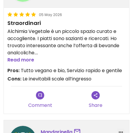
05 May 2026
Straordinari
Alchimia Vegetale è un piccolo spazio curato e
accogliente. I piatti sono sazianti e ricercati. Ho
trovato interessante anche l’offerta di bevande
analcoliche.
È emozionante che una realtà del genere sia
Read more
(finalmente) in provincia di Firenze!
Pros:
Tutto vegano e bio, Servizio rapido e gentile
Cons:
Le inevitabili scale all’ingresso
Updated from previous review on 2026-05-05
Comment
Share
Mandarinella