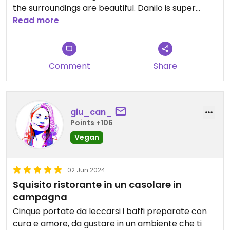
the surroundings are beautiful. Danilo is super
friendly and clearly a true believer in the cause.
Read more
Comment
Share
giu_can_
Points +106
Vegan
02 Jun 2024
Squisito ristorante in un casolare in
campagna
Cinque portate da leccarsi i baffi preparate con
cura e amore, da gustare in un ambiente che ti