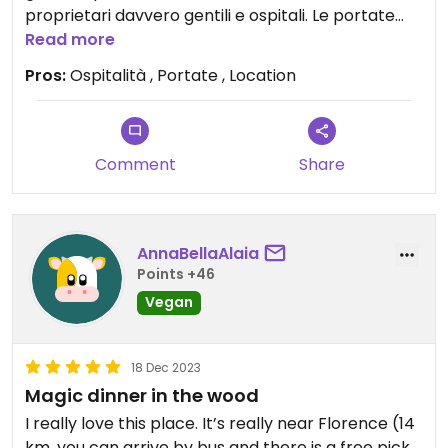
proprietari davvero gentili e ospitali. Le portate
davvero buonissime. Insomma una cena perfetta!
Read more
Pros:
Ospitalità , Portate , Location
Comment
Share
AnnaBellaAlaia
Points +46
Vegan
18 Dec 2023
Magic dinner in the wood
I really love this place. It’s really near Florence (14
km, you can arrive by bus and there is a free pick