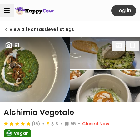
Log in
View all Pontassieve listings
91
Alchimia Vegetale
(15)
95
Closed Now
Vegan