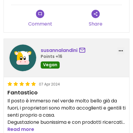
Comment
Share
susannalandini
Points +16
Vegan
07 Apr 2024
Fantastico
Il posto è immerso nel verde molto bello già da
fuori, i proprietari sono molto accoglienti e gentili ti
senti proprio a casa.
Degustazione buonissima e con prodotti ricercati,
secondo me è il miglior ristorante vegano a
Read more