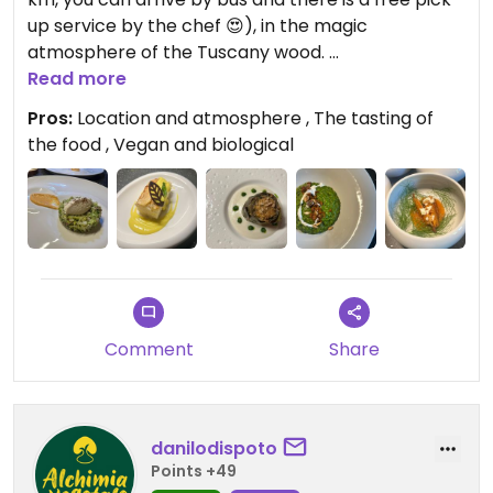
up service by the chef 😍), in the magic
atmosphere of the Tuscany wood.
The dinner was extraordinary, 5 dishes, each one
Read more
very original and delicious.
Pros:
Location and atmosphere , The tasting of
The price was incredible, too! Only 35€ for the
the food , Vegan and biological
complete experience.
I will return as soon as possibile 😍
Comment
Share
danilodispoto
Points +49