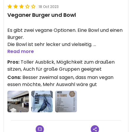
18 Oct 2023
Veganer Burger und Bowl
Es gibt zwei vegane Optionen. Eine Bowl und einen
Burger.
Die Bowl ist sehr lecker und vielseitig.
Read more
September 2023: Wir waren erneut dort. Der
Pros:
Toller Ausblick, Möglichkeit zum draußen
Burger war sehr fettig. Daher nun 3 statt
sitzen, Auch für große Gruppen geeignet
ursprünglich 4 Sterne.
Cons:
Besser zweimal sagen, dass man vegan
essen möchte, Mehr Auswahl wäre gut
Updated from previous review on 2023-09-26