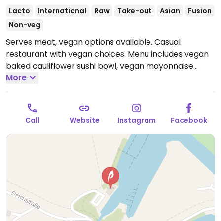
Lacto
International
Raw
Take-out
Asian
Fusion
Non-veg
Serves meat, vegan options available. Casual
restaurant with vegan choices. Menu includes vegan
baked cauliflower sushi bowl, vegan mayonnaise
salad, and veggie burger.
More
Open Mon-Sun 12:00-21:00.
Call
Website
Instagram
Facebook