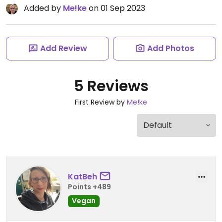
Added by
Me!ke
on 01 Sep 2023
Add Review
Add Photos
5 Reviews
First Review by
Me!ke
KatBeh
Points +489
Vegan