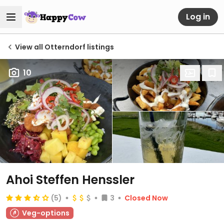
Log in
View all Otterndorf listings
10
Ahoi Steffen Henssler
(5)
3
Closed Now
Veg-options